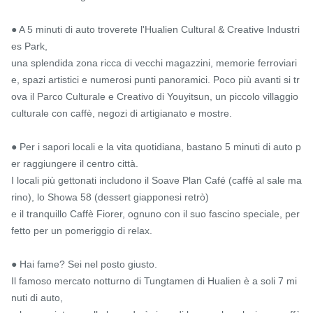
● A 5 minuti di auto troverete l'Hualien Cultural & Creative Industri
es Park,

una splendida zona ricca di vecchi magazzini, memorie ferroviari
e, spazi artistici e numerosi punti panoramici. Poco più avanti si tr
ova il Parco Culturale e Creativo di Youyitsun, un piccolo villaggio 
culturale con caffè, negozi di artigianato e mostre.

● Per i sapori locali e la vita quotidiana, bastano 5 minuti di auto p
er raggiungere il centro città.

I locali più gettonati includono il Soave Plan Café (caffè al sale ma
rino), lo Showa 58 (dessert giapponesi retrò)

e il tranquillo Caffè Fiorer, ognuno con il suo fascino speciale, per
fetto per un pomeriggio di relax.

● Hai fame? Sei nel posto giusto.

Il famoso mercato notturno di Tungtamen di Hualien è a soli 7 mi
nuti di auto,
