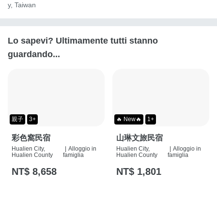
y, Taiwan
Lo sapevi? Ultimamente tutti stanno
guardando...
親子
3+
🔥 New🔥
1+
彩色窩民宿
山琳文旅民宿
Hualien City,
|
Alloggio in
Hualien City,
|
Alloggio in
Hualien County
famiglia
Hualien County
famiglia
NT$ 8,658
NT$ 1,801