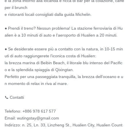
e la zona intorno alla locanda è ricca di bar per la colazione, caffè 
per il brunch

e ristoranti locali consigliati dalla guida Michelin.

● Prendi il treno? Nessun problema! La stazione ferroviaria di Hu
alien è a 10 minuti di auto e l'aeroporto di Hualien a 20 minuti.

● Se desiderate essere più a contatto con la natura, in 10-15 min
uti di auto raggiungerete l'iconica costa di Hualien:

la brezza marina di Beibin Beach, il litorale blu intenso del Pacific
o e la splendida spiaggia di Qixingtan.

Perfetto per una passeggiata tranquilla, la brezza dell'oceano e u
n momento di relax in riva al mare.

📞 Contatti

Telefono: +886 978 617 577

Email: wutingstay@gmail.com

Indirizzo: n. 25, Ln. 33, Linzheng St., Hualien City, Hualien Count