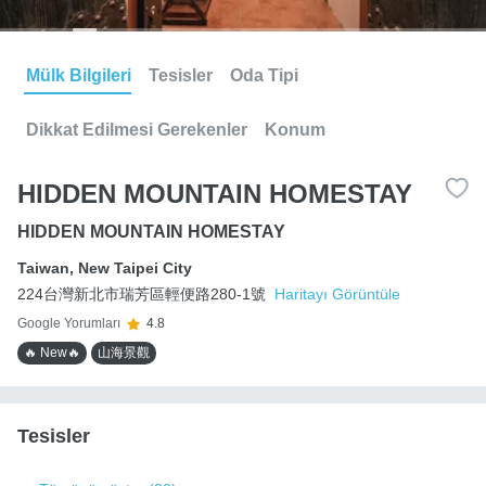
Mülk Bilgileri
Tesisler
Oda Tipi
Dikkat Edilmesi Gerekenler
Konum
HIDDEN MOUNTAIN HOMESTAY
HIDDEN MOUNTAIN HOMESTAY
Taiwan
,
New Taipei City
224台灣新北市瑞芳區輕便路280-1號
Haritayı Görüntüle
Google Yorumları
4.8
🔥 New🔥
山海景觀
Tesisler