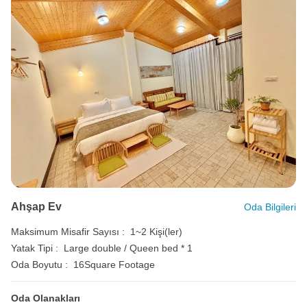
Ahşap Ev
Oda Bilgileri
Maksimum Misafir Sayısı :
1~2 Kişi(ler)
Yatak Tipi :
Large double / Queen bed * 1
Oda Boyutu :
16Square Footage
Oda Olanakları