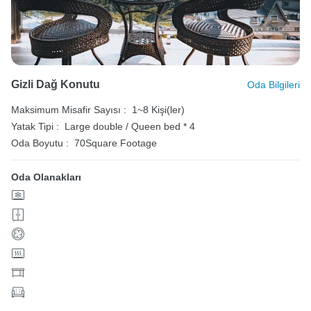
Gizli Dağ Konutu
Oda Bilgileri
Maksimum Misafir Sayısı :
1~8 Kişi(ler)
Yatak Tipi :
Large double / Queen bed * 4
Oda Boyutu :
70Square Footage
Oda Olanakları