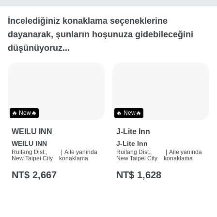
İncelediğiniz konaklama seçeneklerine
dayanarak, şunların hoşunuza gidebileceğini
düşünüyoruz...
🔥 New🔥
🔥 New🔥
WEILU INN
J-Lite Inn
WEILU INN
J-Lite Inn
Ruifang Dist.,
|
Aile yanında
Ruifang Dist.,
|
Aile yanında
New Taipei City
konaklama
New Taipei City
konaklama
NT$ 2,667
NT$ 1,628