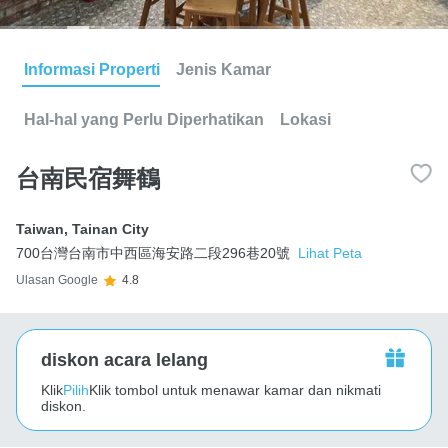
Informasi Properti
Jenis Kamar
Hal-hal yang Perlu Diperhatikan
Lokasi
台南民宿舞鶴
Taiwan
,
Tainan City
700台灣台南市中西區海安路二段296巷20號
Lihat Peta
Ulasan Google
4.8
diskon acara lelang
Klik
Pilih
Klik tombol untuk menawar kamar dan nikmati
diskon.