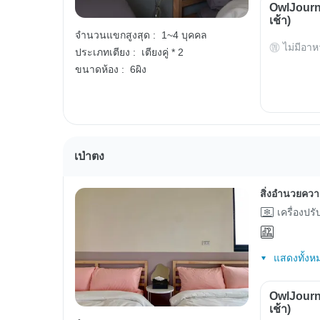
OwlJourn
เช้า)
จำนวนแขกสูงสุด :
1~4 บุคคล
ไม่มีอาห
ประเภทเตียง :
เตียงคู่ * 2
ขนาดห้อง :
6ผิง
เป่าตง
สิ่งอำนวยคว
เครื่องปร
แสดงทั้งห
OwlJourn
เช้า)