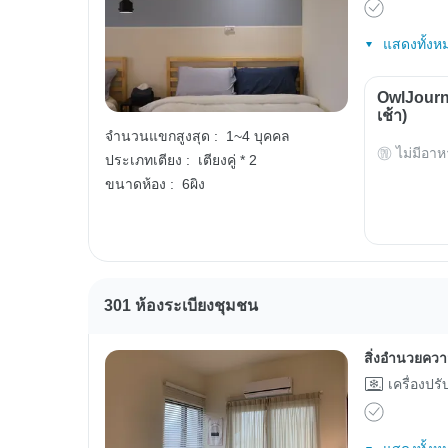
แสดงทั้งห
OwlJourn
เช้า)
จำนวนแขกสูงสุด :
1~4 บุคคล
ไม่มีอาห
ประเภทเตียง :
เตียงคู่ * 2
ขนาดห้อง :
6ผิง
301 ห้องระเบียงชุมชน
สิ่งอำนวยคว
เครื่องปร