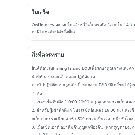
ใบเสร็จ
OwlJourney จะออกใบแจ้งหนี้อิเล็กทรอนิกส์ภายใน 14 วัน
ภาษีในคอลัมน์คำสั่งซื้อ)
สิ่งที่ควรทราบ
ยินดีต้อนรับFishing Islamd B&Bเพื่อรักษาคุณภาพและคว
นำที่พักอย่างละเอียดและปฏิบัติตาม

หากไม่ปฏิบัติตามกฎต่อไปนี้ พนักงาน B&B มีสิทธิ์ขอให้ผู้
รับฟัง

1. เวลาเช็คอินคือ (10:00-20:00 น.) คุณสามารถเก็บสัมภาระไ
2. สำหรับผู้เข้าพักที่พัก โปรดเช็คอินหลัง 15.00 น. และ
กเก็บค่าธรรมเนียมล่าช้า 500 หยวนเป็นเวลาหนึ่งชั่วโมง เรี
3. เมื่อเช็คเอาท์ อย่าลืมคืนกุญแจห้องคืน (หากสูญหายจะถู