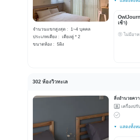
แสดงทั้งห
OwlJourn
เช้า)
จำนวนแขกสูงสุด :
1~4 บุคคล
ไม่มีอาห
ประเภทเตียง :
เตียงคู่ * 2
ขนาดห้อง :
5ผิง
302 ห้องวิวทะเล
สิ่งอำนวยคว
เครื่องปร
แสดงทั้งห