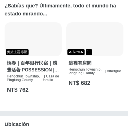
¿Sabías que? Últimamente, todo el mundo ha
estado mirando...
獨旅主題專區
🔥 New🔥
1+
恆春｜百年銀行民宿｜感
這裡有房間
覺活著 POSSESSION |
Hengchun Township,
|
Albergue
Pingtung County
背包客棧 | 恆春必住特色
Hengchun Township,
|
Casa de
Pingtung County
familia
NT$ 682
旅店 | HOSTEL |
NT$ 762
Ubicación