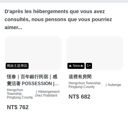
D'après les hébergements que vous avez
consultés, nous pensons que vous pourriez
aimer...
獨旅主題專區
🔥 New🔥
1+
恆春｜百年銀行民宿｜感
這裡有房間
覺活著 POSSESSION |
Hengchun Township,
|
Auberge
Pingtung County
背包客棧 | 恆春必住特色
Hengchun
|
Hébergement
Township,
NT$ 682
chez l'habitant
旅店 | HOSTEL |
Pingtung County
NT$ 762