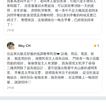
我要為老闆平反一下，老闆本人親切友善，可能只是不擅與人
寒暄罷了。 浴室蓮蓬頭水壓超強，可以當按摩消除一天的疲
勞，非常舒服。 房間乾淨整齊。 唯一美中不足大概就是老闆未
詢問早餐的飲食習慣及用餐時間，所以拿到早餐的時候其實已
經涼了。 整體來說，這個價格住一晚含早餐，已經很划得來
了！
2年前
Way CH
5
住起來比飯店舒服的低調奢華民宿❤️ 設備、用品、電器、裝
潢， 都是用好的， 感覺民宿主人很有品味。 門前有一塊小花園
照顧的很好， 偷偷懷疑主人有潔癖， 因為環境太乾淨了😆😆
二樓房間除了超高挑設計， 還可從陽台觀看中央山脈的遼闊美
景。 早餐是古早味豆漿， 跟裡面有夾豆干的燒餅， 從沒吃過這
種組合，很特別👍 寵物友善，隔音很棒， 在這裡睡上一晚很舒
服， 謝謝招待♡
2年前