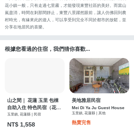
花小鎮一般，只有走過七里霧，才能發現東豐社區的美好。而當山
嵐盡消，時間在剎那間靜止，東豐八景躍然眼前，讓人仿佛回到農
村時光，有緣來此的遊人，可以享受到完全不同於都市的放鬆，並
分享在地居民的喜樂。
根據您看過的住宿，我們猜你喜歡...
山之間｜ 花蓮 玉里 包棟
美地雅居民宿
自助入住 特色民宿（花蓮
Mei Di Ya Ju Guest House
玉里鎮, 花蓮縣
|
其他
縣民宿2862號））
玉里鎮, 花蓮縣
|
民宿
熱賣完售
NT$ 1,558