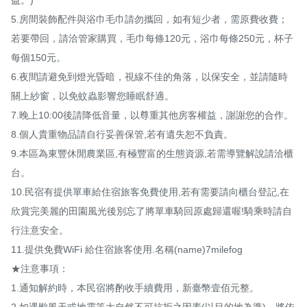
5.房間裝飾配件與浴巾毛巾請勿攜回，如有短少者，需原費收費；
若要帶回，請洽管家購買，毛巾每條120元，浴巾每條250元，杯子
每個150元。

6.夜間請避免到燈光昏暗，視線不佳的角落，以保安全，並請隨時
關上紗窗，以免蚊蟲影響您睡眠舒適。

7.晚上10:00後請降低音量，以尊重其他房客權益，謝謝您的合作。

8.個人貴重物品請自行妥善保管,若有遺失恕不負責。

9.本區為東豐休閒農業區,有極豐富的生態資源,若需導覽解說請洽櫃
台。

10.民宿有提供單車給住宿旅客免費使用,若有需要請向櫃台登記,在
欣賞完美麗的田園風光後別忘了將單車騎回原處歸還喔!騎乘時請自
行注意安全。

11.提供免費WiFi 給住宿旅客使用.名稱(name)7milefog 

★注意事項： 

1.通知解約時，本民宿將酌收手續費用，新臺幣壹佰元整。 

2.如遇颱風天或地震等大自然不可抗拒之因素(以目的地為準)，將依