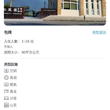
包棟
房型資訊
入住人數 :
1~16 位
可加人
房間大小 :
90平方公尺
房型設施
空調
風扇
暖氣
書桌
沙發
山景