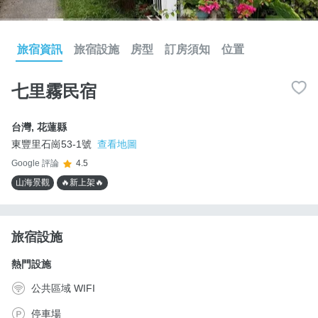
旅宿資訊
旅宿設施
房型
訂房須知
位置
七里霧民宿
台灣
,
花蓮縣
東豐里石崗53-1號
查看地圖
Google 評論
4.5
山海景觀
🔥新上架🔥
旅宿設施
熱門設施
公共區域 WIFI
停車場