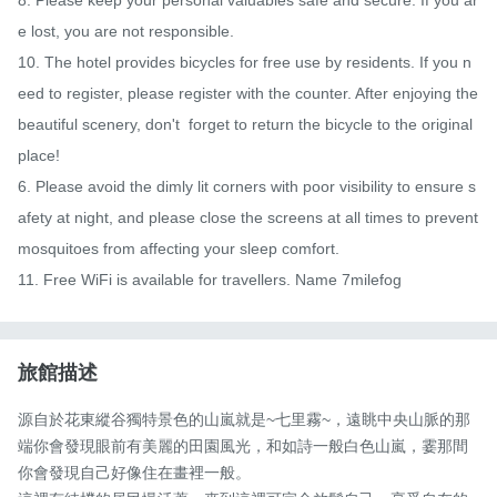
e lost, you are not responsible.

10. The hotel provides bicycles for free use by residents. If you n
eed to register, please register with the counter. After enjoying the 
beautiful scenery, don't  forget to return the bicycle to the original 
place! 

6. Please avoid the dimly lit corners with poor visibility to ensure s
afety at night, and please close the screens at all times to prevent 
mosquitoes from affecting your sleep comfort.

11. Free WiFi is available for travellers. Name 7milefog
旅館描述
源自於花東縱谷獨特景色的山嵐就是~七里霧~，遠眺中央山脈的那
端你會發現眼前有美麗的田園風光，和如詩一般白色山嵐，霎那間
你會發現自己好像住在畫裡一般。
