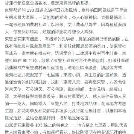
貨運行銷送至全省各地，奠定東豐品牌的基礎。

東豐鄰近的 193 縣道充滿稻田花海風情，幽靜的田園風貌是玉里鎮
有機米最大產區，一望無際的稻浪，令人心曠神怡。東豐是縣道上
一處最經典的農村社區，以稻米、文旦農產品為主，因為種植面積
大，每當休耕時期，炫麗的綠肥花海總令人陶醉。

東豐是花東有機肥 、 有機米的先驅者，農業的復興已悄然展開，在
保有傳統農村風貌及產業下，利基於休閒農業區的努力，使東豐社
區成為一處生態有機農村。透過愛台十二建設中農村再生計畫，東
豐社區在 98 年時，啟動了東豐社區農村再生先期規劃，打破社區政
治藩籬成立東豐農村再生促進會，透過社區座談會、訪談等方式，
凝聚社區共識擬定了「七里霧，東豐小鎮」為主題的計畫願景。透
過促進會的創意與討論，規劃「東豐八景」要再造東豐，八景包含
河東天使、石公通天、石公傳說、鐵份銀絹、太古見晴、綺蘿山
澤、太平轉輪與東豐寄暖等，將農村重要的人、感人事件及動人景
物一一納入。同時導入「東豐八節」打造地方品牌，創造地方遊憩
主題，如花海季及柚花節等多項多元及行銷活動計畫，以推銷本地
觀光活動，並結合產業行銷，增加地區知名度。  

山嵐是花東縱谷 193 線上的特色之一，地方稱之七里霧，用以代表
世人端看東豐小鎮，有如霧裡看花，好比陶淵明在桃花源記裡的桃