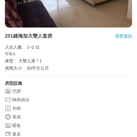
201綠海加大雙人套房
房型資訊
入住人數 :
1~2 位
可加人
床型 :
大雙人床 * 1
房間大小 :
60平方公尺
房型設施
空調
轉換插頭
衣櫥
風扇
暖氣
書桌