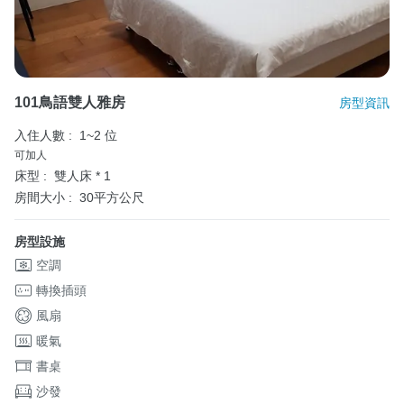
101鳥語雙人雅房
房型資訊
入住人數 :
1~2 位
可加人
床型 :
雙人床 * 1
房間大小 :
30平方公尺
房型設施
空調
轉換插頭
風扇
暖氣
書桌
沙發