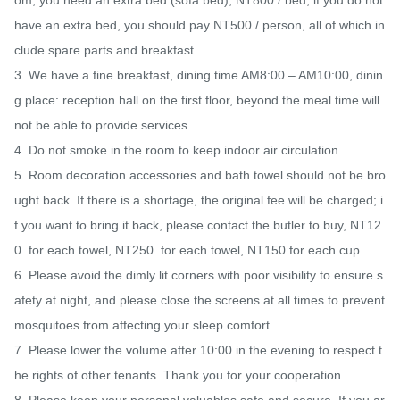
have an extra bed, you should pay NT500 / person, all of which in
clude spare parts and breakfast.

3. We have a fine breakfast, dining time AM8:00 – AM10:00, dinin
g place: reception hall on the first floor, beyond the meal time will 
not be able to provide services.

4. Do not smoke in the room to keep indoor air circulation.

5. Room decoration accessories and bath towel should not be bro
ught back. If there is a shortage, the original fee will be charged; i
f you want to bring it back, please contact the butler to buy, NT12
0  for each towel, NT250  for each towel, NT150 for each cup. 

6. Please avoid the dimly lit corners with poor visibility to ensure s
afety at night, and please close the screens at all times to prevent 
mosquitoes from affecting your sleep comfort.

7. Please lower the volume after 10:00 in the evening to respect t
he rights of other tenants. Thank you for your cooperation.

8. Please keep your personal valuables safe and secure. If you ar