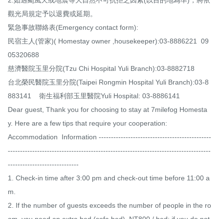
觀光局規定予以退費或延期。

緊急事故聯絡表(Emergency contact form):

民宿主人(管家)( Homestay owner ,housekeeper):03-8886221  09
05320688

慈濟醫院玉里分院(Tzu Chi Hospital Yuli Branch):03-8882718  

台北榮民醫院玉里分院(Taipei Rongmin Hospital Yuli Branch):03-8
883141    衛生福利部玉里醫院Yuli Hospital: 03-8886141

Dear guest, Thank you for choosing to stay at 7milefog Homesta
y. Here are a few tips that require your cooperation:

Accommodation  Information ----------------------------------------------
-----------------------------------------------------------------------------------
-----------------------------

1. Check-in time after 3:00 pm and check-out time before 11:00 a
m.

2. If the number of guests exceeds the number of people in the ro
om, you need an extra bed (sofa bed), NT800 / bed; if you do not 