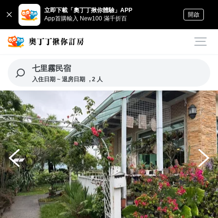
立即下載「奧丁丁揪你體驗」APP
開啟
App首購輸入 New100 滿千折百
七里霧民宿
入住日期 ~ 退房日期
, 2 人