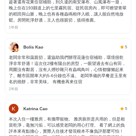
趁著還有花東住宿補助，到久違的南安瀑布、山風瀑布一遊，
晚上住在193縣道上的七里霧民宿。從民宿房內，即可瞭望青翠
的稻田與山脈，晚上也有各種蟲鳴相伴入眠，讓人能自然地放
鬆。房間乾淨舒適，主人也很親切，值得推薦。
1年前
Bolis Kao
5
老闆非常和藹親切，還協助我們辦理花蓮住宿補助，環境很乾
淨非常舒適！這次住2樓有陽台的房型，一眼望過去有山有田，
周圍沒有鄰居，沒有人煙吵雜只有蟲鳴鳥叫，心情都慵懶起來
了。離市區開車大約5-6分鐘也不遠。 老闆準備的早餐是玉里有
名的燒餅，非常美味。 有機會再來住宿
2年前
Katrina Cao
5
本次入住一樓雅房，有攜帶寵物。 雅房廁所是共用的，但是相
當乾淨，毫無污垢，可以感受老闆的用心打理。 看了網上的負
評本來有點擔心，實際入住後才發現根本不像負評那麼可怕！