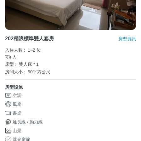
202稻浪標準雙人套房
房型資訊
入住人數 :
1~2 位
可加人
床型 :
雙人床 * 1
房間大小 :
50平方公尺
房型設施
空調
風扇
書桌
延長線 / 動力線
山景
遮光窗簾