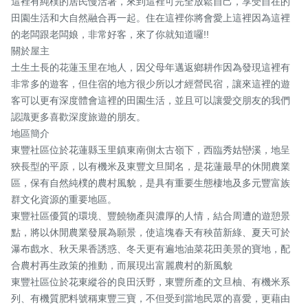
這裡有純樸的居民慢活著，來到這裡可完全放鬆自己，享受自在的
田園生活和大自然融合再一起。住在這裡你將會愛上這裡因為這裡
的老闆跟老闆娘，非常好客，來了你就知道囉!!

關於屋主

土生土長的花蓮玉里在地人，因父母年邁返鄉耕作因為發現這裡有
非常多的遊客，但住宿的地方很少所以才經營民宿，讓來這裡的遊
客可以更有深度體會這裡的田園生活，並且可以讓愛交朋友的我們
認識更多喜歡深度旅遊的朋友。

地區簡介

東豐社區位於花蓮縣玉里鎮東南側太古嶺下，西臨秀姑巒溪，地呈
狹長型的平原，以有機米及東豐文旦聞名，是花蓮最早的休閒農業
區，保有自然純樸的農村風貌，是具有重要生態棲地及多元豐富族
群文化資源的重要地區。

東豐社區優質的環境、豐饒物產與濃厚的人情，結合周遭的遊憩景
點，將以休閒農業發展為願景，使這塊春天有秧苗新綠、夏天可於
瀑布戲水、秋天果香誘惑、冬天更有遍地油菜花田美景的寶地，配
合農村再生政策的推動，而展現出富麗農村的新風貌

東豐社區位於花東縱谷的良田沃野，東豐所產的文旦柚、有機米系
列、有機質肥料號稱東豐三寶，不但受到當地民眾的喜愛，更藉由