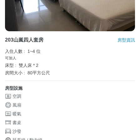
203山嵐四人套房
房型資訊
入住人數 :
1~4 位
可加人
床型 :
雙人床 * 2
房間大小 :
80平方公尺
房型設施
空調
風扇
暖氣
書桌
沙發
延長線 / 動力線