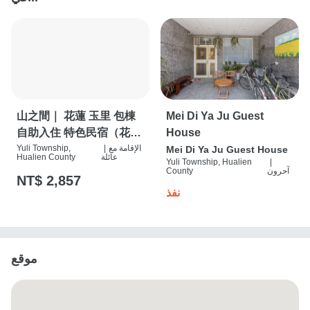
山之間｜ 花蓮 玉里 包棟
Mei Di Ya Ju Guest
自助入住 特色民宿（花蓮
House
الإقامة مع
|
縣民宿2862號））
Yuli Township,
Mei Di Ya Ju Guest House
عائلة
Hualien County
Yuli Township, Hualien
|
آحرون
County
NT$ 2,857
نفذ
موقع