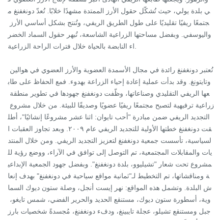
ي بلدة يولي، حيث تُشكّل حقول الأرز الممتدة مشهدًا خلابًا. تُعدّ دونغفنغ م
جتمعًا ريفيًا تقليديًا على طول الطريق الريفي، وتُنتج بشكل أساسي الأرز 
واليوسفي. وبفضل مساحتها الزراعية الشاسعة، تُبهر حقول السماد الخضر
اء النابضة بالحياة خلال فترات الراحة الزراعية.

تُعتبر دونغفنغ رائدة في مجال الأسمدة العضوية والأرز العضوي في هوالين 
وتايتونغ. وقد بدأت عملية إعادة إحياء الزراعة بهدوء. فمع الحفاظ على طاب
عها الريفي التقليدي وصناعاتها، وظّفت دونغفنغ جهودها في تطوير منطقة 
زراعية ترفيهية لتصبح مجتمعًا ريفيًا عضويًا وصديقًا للبيئة. من خلال مشروع 
التجديد الريفي ضمن مبادرة "أحب تايوان: اثنا عشر مشروعًا إنشائيًا"، أطل
قت دونغفنغ خطتها الأولية للتجديد الريفي عام ٢٠٠٩. وبعد تجاوز العقبات ا
لسياسية، تأسست جمعية دونغفنغ لتعزيز التجديد الريفي. ومن خلال المنتد
يات والمقابلات المجتمعية، تم التوصل إلى توافق في الآراء، ووضع رؤية لل
مشروع تحت شعار "تشيليوو، بلدة دونغفنغ". وبفضل جهود الجمعية الإبداعي
ة ومناقشاتها، تم التخطيط لـ"ثمانية مواقع سياحية في دونغفنغ" بهدف إنعا
ش البلدة. وتشمل هذه المواقع: نهر إيست أنجل، وصلة ستون ديوك السما
وية، أسطورة ستون ديوك، مستنقع الحديد والحرير الفضي، شمس تايغو، 
جبل ومستنقع تشيلو، عجلة تايبينغ، ودفء دونغفنغ، مُجسدةً شخصيات بارز