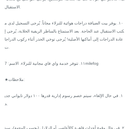
الاستقبال.

١٠. يوفر بيت الضيافة دراجات هوائية للنزلاء مجاناً. يُرجى التسجيل لدى م
كتب الاستقبال عند الحاجة. بعد الاستمتاع بالمناظر الريفية الخلابة، يُرجى إ
عادة الدراجات إلى أماكنها الأصلية! يُرجى توخي الحذر أثناء ركوب الدراجا
ت.

١١. تتوفر خدمة واي فاي مجانية للنزلاء. الاسم: 7milefog

★ملاحظات:

١. في حال الإلغاء، سيتم خصم رسوم إدارية قدرها ١٠٠ دولار تايواني جدي
د.

٢. في حال وقوع أحداث قاهرة كالأعاصير أو الزلازل (بحسب الوجهة)، سيت