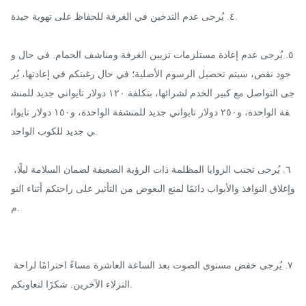
٤. يُرجى عدم التدخين في الغرفة للحفاظ على تهوية جيدة.

٥. يُرجى عدم إعادة مستلزمات تزيين الغرفة ومناشف الحمام. في حال و
جود نقص، سيتم تحصيل الرسوم الأصلية؛ في حال رغبتكم في إعادتها، يُر
جى التواصل مع كبير الخدم لشرائها، بتكلفة ١٢٠ دولار تايواني جديد للمنش
فة الواحدة، و٢٥٠ دولار تايواني جديد للمنشفة الواحدة، و١٥٠ دولار تايوان
ي جديد للكوب الواحد.

٦. يُرجى تجنب الزوايا المظلمة ذات الرؤية الضعيفة لضمان السلامة ليلًا، 
وإغلاق النوافذ والأبواب دائمًا لمنع البعوض من التأثير على راحتكم أثناء النو
م.

٧. يُرجى خفض مستوى الصوت بعد الساعة العاشرة مساءً احترامًا لراحة 
النزلاء الآخرين. شكرًا لتعاونكم.
