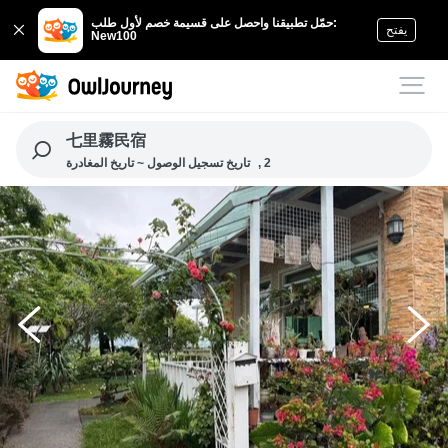
حمّل تطبيقنا واحصل على قسيمة خصم لأول طلب:
يفتح
New100
七里霧民宿
, 2
تاريخ تسجيل الوصول ~ تاريخ المغادرة