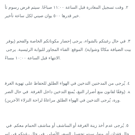
٢. وقت تسجيل المغادرة قبل الساعة ١١:٠٠ صباحًا. سيتم فرض رسوم تأ
خير قدرها ٥٠٠ يوان صيني لكل ساعة تأخير.

٣. في حال رغبتكم بالشواء، يرجى إحضار مكوناتكم الخاصة والفحم (يوفر 
بيت الضيافة مكانًا وشواية). الموقع: الفناء المجاور للبوابة الرئيسية. يرجى 
الانتهاء قبل الساعة ١٠:٠٠ مساءً.

٤. يُرجى من المدخنين التدخين في الهواء الطلق للحفاظ على تهوية الغرف
ة. (وفقًا لقانون منع أضرار التبغ، يُمنع التدخين داخل الغرفة. في حال الضر
ورة، يُرجى التدخين في الهواء الطلق مراعاةً لراحة النزلاء الآخرين).

٥. يُرجى عدم أخذ زينة الغرفة أو المناشف أو مناشف الحمام معكم. في 
حال فقدان أي منها، سيتم تحصيل السعر الأصلي. في حال رغبتكم في اس