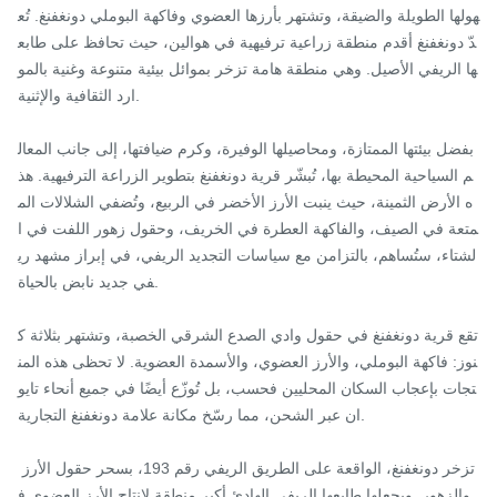
هولها الطويلة والضيقة، وتشتهر بأرزها العضوي وفاكهة البوملي دونغفنغ. تُع
دّ دونغفنغ أقدم منطقة زراعية ترفيهية في هوالين، حيث تحافظ على طابع
ها الريفي الأصيل. وهي منطقة هامة تزخر بموائل بيئية متنوعة وغنية بالمو
ارد الثقافية والإثنية.

بفضل بيئتها الممتازة، ومحاصيلها الوفيرة، وكرم ضيافتها، إلى جانب المعال
م السياحية المحيطة بها، تُبشّر قرية دونغفنغ بتطوير الزراعة الترفيهية. هذ
ه الأرض الثمينة، حيث ينبت الأرز الأخضر في الربيع، وتُضفي الشلالات الم
متعة في الصيف، والفاكهة العطرة في الخريف، وحقول زهور اللفت في ا
لشتاء، ستُساهم، بالتزامن مع سياسات التجديد الريفي، في إبراز مشهد ري
في جديد نابض بالحياة.

تقع قرية دونغفنغ في حقول وادي الصدع الشرقي الخصبة، وتشتهر بثلاثة ك
نوز: فاكهة البوملي، والأرز العضوي، والأسمدة العضوية. لا تحظى هذه المن
تجات بإعجاب السكان المحليين فحسب، بل تُوزّع أيضًا في جميع أنحاء تايو
ان عبر الشحن، مما رسّخ مكانة علامة دونغفنغ التجارية.

تزخر دونغفنغ، الواقعة على الطريق الريفي رقم 193، بسحر حقول الأرز 
والزهور. ويجعلها طابعها الريفي الهادئ أكبر منطقة لإنتاج الأرز العضوي ف