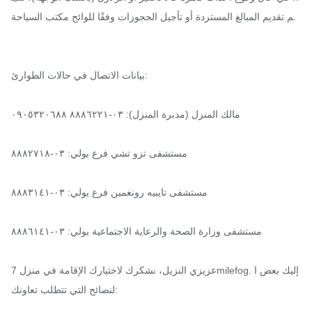
م تقديم المبالغ المستردة أو تأجيل الحجوزات وفقًا للوائح مكتب السياحة.

بيانات الاتصال في حالات الطوارئ:

مالك المنزل (مدبرة المنزل): ٠٣-٨٨٨٦٢٢١ ٠٩٠٥٣٢٠٦٨٨

مستشفى تزو تشي فرع يولي: ٠٣-٨٨٨٢٧١٨

مستشفى تايبيه رونغمين فرع يولي: ٠٣-٨٨٨٣١٤١

مستشفى وزارة الصحة والرعاية الاجتماعية يولي: ٠٣-٨٨٨٦١٤١

عزيزي النزيل، نشكرك لاختيارك الإقامة في منزل 7milefog. إليك بعض ا
لنصائح التي تتطلب تعاونك:
