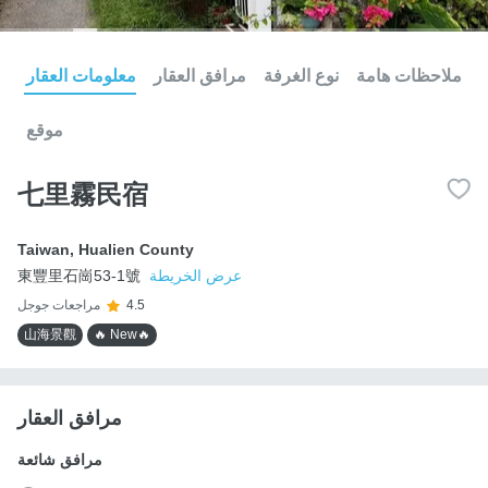
ملاحظات هامة
نوع الغرفة
مرافق العقار
معلومات العقار
موقع
七里霧民宿
Taiwan
,
Hualien County
عرض الخريطة
東豐里石崗53-1號
4.5
مراجعات جوجل
山海景觀
🔥 New🔥
مرافق العقار
مرافق شائعة