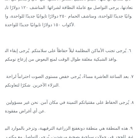
تعادتها، يرجى التواصل مع عاملة النظافة لشرائها: المناشف ١٢٠ دولارًا تاي
وانيًا جديدًا للواحدة، ومناشف الحمام ٢٥٠ دولارًا تايوانيًا جديدًا للواحدة، وا
لأكواب ١٥٠ دولارًا تايوانيًا جديدًا للواحدة.

٦. يُرجى تجنب الأماكن المظلمة ليلاً حفاظاً على سلامتكم. يُرجى إبقاء الن
وافذ الشبكية مغلقة طوال الوقت لمنع البعوض من إزعاج نومكم.

٧. بعد الساعة العاشرة مساءً، يُرجى خفض مستوى الصوت احتراماً لراحة 
النزلاء الآخرين. شكرًا لتعاونكم.

٨. يُرجى الحفاظ على مقتنياتكم الثمينة في مكان آمن. نحن غير مسؤولين 
عن أي أغراض مفقودة.

٩. هذه المنطقة هي منطقة دونغفنغ الزراعية الترفيهية، وتزخر بالموارد البي
ئية. للحجز في جولات سياحية بصحبة مرشدين، يُرجى التواصل مع مكتب 