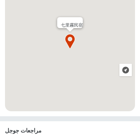
七里霧民宿
مراجعات جوجل