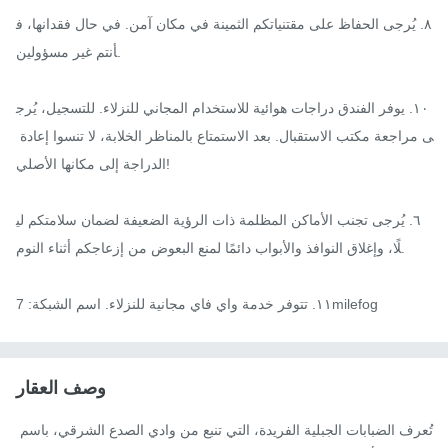
٨. يُرجى الحفاظ على مقتنياتكم الثمينة في مكان آمن. في حال فقدانها، ف
أنتم غير مسؤولين.

١٠. يوفر الفندق دراجات هوائية للاستخدام المجاني للنزلاء. للتسجيل، يُرج
ى مراجعة مكتب الاستقبال. بعد الاستمتاع بالمناظر الخلابة، لا تنسوا إعادة 
الدراجة إلى مكانها الأصلي!

٦. يُرجى تجنب الأماكن المظلمة ذات الرؤية الضعيفة لضمان سلامتكم لي
لًا، وإغلاق النوافذ والأبواب دائمًا لمنع البعوض من إزعاجكم أثناء النوم.

١١. تتوفر خدمة واي فاي مجانية للنزلاء. اسم الشبكة: 7milefog
وصف العقار
تُعرف الضبابات الجبلية الفريدة، التي تنبع من وادي الصدع الشرقي، باسم 