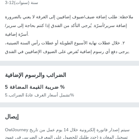
3-12سنة (سنوات)
ملاحظة: طلب إضافة ضيف/ضيوف إضافيين إلى الغرفة لا يعني بالضرورة
إضافة سرير/أسرّة. يُرجى التأكد من الفندق إذا كنتم بحاجة إلى سرير/
أسرّة إضافية.
٢. خلال عطلات نهاية الأسبوع الطويلة أو عطلات رأس السنة الصينية،
يرجى دفع أي رسوم إضافية تُفرض على الضيوف الإضافيين في الفندق.
الضرائب والرسوم الإضافية
5 %
ضريبة القيمة المضافة
تشمل أسعار الغرف عادةً الضرائب.5%
إيصال
OwlJourney سيتم إصدار فاتورة إلكترونية خلال 14 يوم عمل من تاريخ
تسجيل المغادرة (حدد طلبك للحصول على المعرف الضريبي في عمود