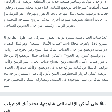
ة، وأحداثًا مؤثرة، ومناظر طبيعية خلابة من المنطقة الريفية. في الوقت ن
فسه، أُطلقت "مهرجانات دونغفنغ الثمانية" لبناء هوية محلية مميزة، وخلق 
فعاليات ترفيهية محلية، مثل مهرجان بحر الزهور ومهرجان زهر البوملي، إ
لى جانب أنشطة تسويقية متنوعة أخرى، بهدف الترويج للسياحة المحلية و
تعزيز الوعي الإقليمي من خلال التسويق السياحي.

يُعدّ ضباب الجبال سمة مميزة لوادي الصدع الشرقي على طول الطريق ال
سريع 193. ويُعرف محليًا باسم "ضباب الأميال السبعة"، وهو يُمثّل كيف تب
دو مدينة دونغفنغ من خلال الضباب، تمامًا مثل ينبوع زهر الخوخ في رواية 
تاو يوانمينغ "ينبوع زهر الخوخ". لا يُمكن اكتشاف جمال دونغفنغ إلا من خلا
ل عبور ضباب الأميال السبعة. ومع انقشاع ضباب الجبال، يبدو الزمن وكأنه 
يتوقف، كاشفًا عن ثمانية مواقع خلابة في دونغفنغ. وكأنك عدتَ إلى الحياة 
الريفية. يُمكن للزوار المحظوظين الذين يأتون إلى هنا الاستمتاع براحة مخ
تلفة تمامًا عن تلك الموجودة في المدينة، ومشاركة السكان المحليين فرح
تهم.
بناءً على أماكن الإقامة التي شاهدتها، نعتقد أنك قد ترغب
في...