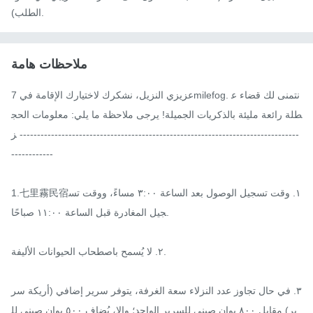
الطلب).
ملاحظات هامة
عزيزي النزيل، نشكرك لاختيارك الإقامة في 7milefog. نتمنى لك قضاء ع
طلة رائعة مليئة بالذكريات الجميلة! يرجى ملاحظة ما يلي: معلومات الحج
ز --------------------------------------------------------------------------------
------------

1.七里霧民宿١. وقت تسجيل الوصول بعد الساعة ٣:٠٠ مساءً، ووقت تس
جيل المغادرة قبل الساعة ١١:٠٠ صباحًا.

٢. لا يُسمح باصطحاب الحيوانات الأليفة.

٣. في حال تجاوز عدد النزلاء سعة الغرفة، يتوفر سرير إضافي (أريكة سر
ير) مقابل ٨٠٠ يوان صيني للسرير الواحد؛ وإلا، يُضاف ٥٠٠ يوان صيني لل