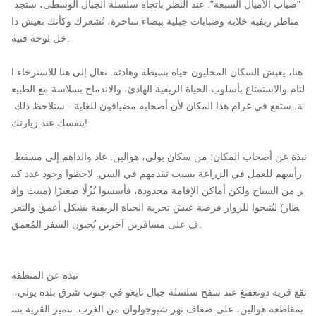
"ضباب الأميال السبعة". عند النظر باتجاه سلسلة الجبال الوسطى، ستجد 
مناظر ريفية خلابة وضبابات جبلية بيضاء ساحرة، تُشعرك وكأنك تعيش دا
خل لوحة فنية.

هنا، يعيش السكان المحليون حياة بسيطة وهادئة. تعال إلى هنا للاسترخاء ا
لتام والاستمتاع بأسلوب الحياة الريفية الهادئ، والاندماج بسلاسة مع الطبيع
ة. ستقع في غرام هذا المكان لأن أصحابه مضيافون للغاية - ستلاحظ ذلك 
بنفسك عند زيارتك!

نبذة عن أصحاب المكان: من سكان يولي، هوالين. عاد والداهم إلى مسقط 
رأسهم للعمل في الزراعة بسبب تقدمهم في السن. لاحظوا وجود عدد كبي
ر من السياح ولكن أماكن الإقامة محدودة، فأسسوا نُزُلًا صغيرًا (مبيت وإف
طار) ليُتيحوا للزوار فرصة عيش تجربة الحياة الريفية بشكل أعمق والتعر
ف على مسافرين آخرين يُحبون السفر المُعمق.

نبذة عن المنطقة

تقع قرية دونغفنغ عند سفح سلسلة جبال تايغو في جنوب شرق بلدة يولي، 
بمقاطعة هوالين، على ضفاف نهر شيوجولوان من الغرب. تتميز القرية بس