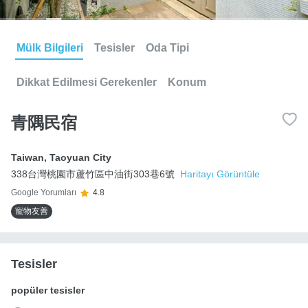
Mülk Bilgileri
Tesisler
Oda Tipi
Dikkat Edilmesi Gerekenler
Konum
青隅民宿
Taiwan
,
Taoyuan City
338台灣桃園市蘆竹區中油街303巷6號
Haritayı Görüntüle
Google Yorumları
4.8
寵物友善
Tesisler
popüler tesisler