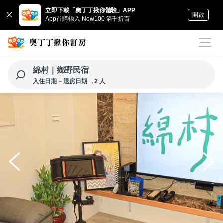
立即下載「奧丁丁揪你體驗」APP
開啟
App首購輸入 New100 滿千折百
綿村｜鄉野民宿
入住日期 ~ 退房日期
, 2 人