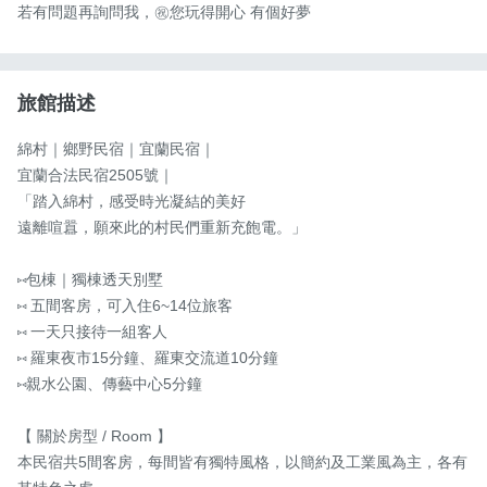
若有問題再詢問我，㊗️您玩得開心 有個好夢
旅館描述
綿村｜鄉野民宿｜宜蘭民宿｜

宜蘭合法民宿2505號｜

「踏入綿村，感受時光凝結的美好

遠離喧囂，願來此的村民們重新充飽電。」

⑅包棟｜獨棟透天別墅

⑅ 五間客房，可入住6~14位旅客

⑅ 一天只接待一組客人 

⑅ 羅東夜市15分鐘、羅東交流道10分鐘

⑅親水公園、傳藝中心5分鐘

【 關於房型 / Room 】

本民宿共5間客房，每間皆有獨特風格，以簡約及工業風為主，各有