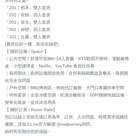
其特色之處~

『201｜稻禾』雙人套房

『202｜荷歸』四人套房

『301｜留光』雙人套房

『302｜綿巒』四人套房

『101｜云霧』雙人雅房

(雅房位於一樓，衛浴在隔壁)

【 關於設施 / Space 】

｜公共空間｜舒適可容納6~14人客廳・KTV歡唱不限時・電動麻將
桌・小型撞球桌・Netflix、YouTube 會員任你看

｜廚房開伙｜廚房設備開放使用・含所有鍋碗瓢盆及餐具・簡易開
伙完全沒問題

｜戶外空間｜BBQ烤肉區・烤肉代訂服務・大門口專屬停車空間

｜特色客房｜全室冷暖空調・乾濕分離衛浴・50吋聯網視聽設備・
變美化妝桌・提供沐浴用具

【 關於訂房 / Room Rate】

預訂以線上系統完成訂房為準。訂房、入住問題、特殊需求或續住
優惠，請加入Line官方帳號:@owljourney詢問。

綿村民宿期待您的蒞臨~
