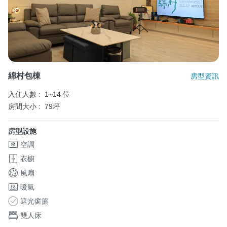
綿村包棟
房型資訊
入住人數 :
1~14 位
房間大小 :
79坪
房型設施
空調
衣櫥
風扇
暖氣
遮光窗簾
雙人床