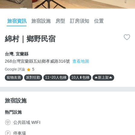
旅宿資訊
旅宿設施
房型
訂房須知
位置
綿村｜鄉野民宿
台灣
,
宜蘭縣
268台灣宜蘭縣五結鄉孝威路316號
查看地圖
Google 評論
5
寵物友善
派對狂歡
11~20人包棟
10人⬇包棟
🔥新上架🔥
旅宿設施
熱門設施
公共區域 WIFI
停車場