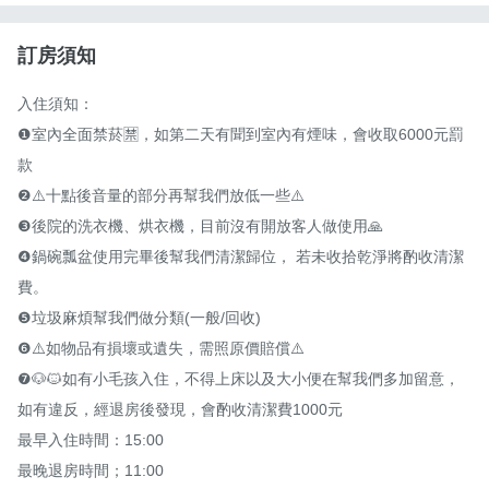
訂房須知
入住須知：

❶室內全面禁菸🈲️，如第二天有聞到室內有煙味，會收取6000元罰
款

❷⚠️十點後音量的部分再幫我們放低一些⚠️

❸後院的洗衣機、烘衣機，目前沒有開放客人做使用🙏

❹鍋碗瓢盆使用完畢後幫我們清潔歸位， 若未收拾乾淨將酌收清潔
費。

❺垃圾麻煩幫我們做分類(一般/回收)

❻⚠️如物品有損壞或遺失，需照原價賠償⚠️

❼🐶🐱如有小毛孩入住，不得上床以及大小便在幫我們多加留意，
如有違反，經退房後發現，會酌收清潔費1000元

最早入住時間：15:00

最晚退房時間；11:00
