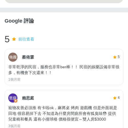
Google 評論
5
前往查看
蔡侑霖
5
非常乾淨的民宿，服務也非常ber棒！！ 民宿的娛樂設備非常很
多，有機會下次還來！！
1個月前
賴思庭
4
寵物友善必須推 有卡啦ok，麻將桌 烤肉 遊戲機 但是外面就是
田地 很容易掉下去 不知道為什麼房間廁所會有狐臭味😳 提供
兒童椅和餐具 還有小撞球檯 價格很便宜～雙人房$3000
3個月前