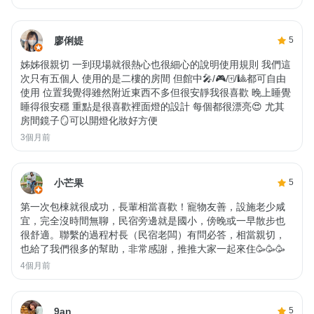
廖俐媞
5
姊姊很親切 一到現場就很熱心也很細心的說明使用規則 我們這
次只有五個人 使用的是二樓的房間 但館中🎤/🎮/🀄️/🎱都可自由
使用 位置我覺得雖然附近東西不多但很安靜我很喜歡 晚上睡覺
睡得很安穩 重點是很喜歡裡面燈的設計 每個都很漂亮😍 尤其
房間鏡子🪞可以開燈化妝好方便
3個月前
小芒果
5
第一次包棟就很成功，長輩相當喜歡！寵物友善，設施老少咸
宜，完全沒時間無聊，民宿旁邊就是國小，傍晚或一早散步也
很舒適。聯繫的過程村長（民宿老闆）有問必答，相當親切，
也給了我們很多的幫助，非常感謝，推推大家一起來住🥳🥳🥳
4個月前
9an
5