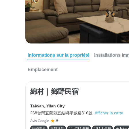
Informations sur la propriété
Installations im
Emplacement
綿村｜鄉野民宿
Taiwan
,
Yilan City
268台灣宜蘭縣五結鄉孝威路316號
Afficher la carte
Avis Google
5
寵物友善
派對狂歡
11~20人包棟
10人⬇包棟
🔥 New