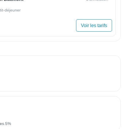
tit-déjeuner
Voir les tarifs
xes.5%