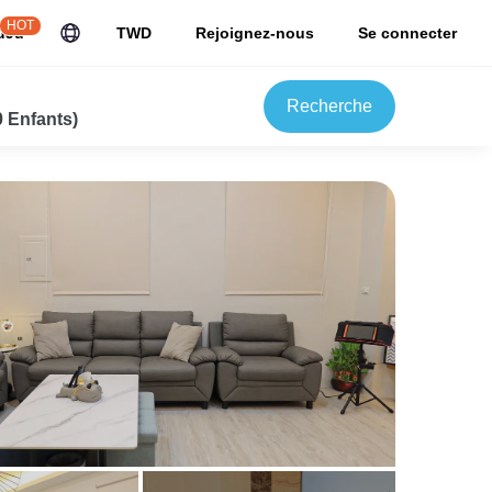
HOT
uJu
TWD
Rejoignez-nous
Se connecter
Recherche
0 Enfants)