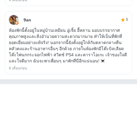
9an
5
ห้องพักนี้ตั้งอยู่ในหมู่บ้านเหมียน อู่เจี๋ย อี้หลาน มอบบรรยากาศ
คุณภาพสูงและสิ่งอำนวยความสะดวกมากมาย ทำให้เป็นที่พักที่
ยอดเยี่ยมอย่างแท้จริง! นอกจากนี้ยังตั้งอยู่ใกล้กับตลาดกลางคืน
หลัวตงและร้านอาหารอื่นๆ อีกด้วย ภายในห้องพักมีโต๊ะบิลเลียด
โต๊ะไพ่นกกระจอกไฟฟ้า สวิตช์ PS4 และคาราโอเกะ เจ้าของใจดี
และใจดีมาก ฉันจะพาเพื่อนๆ มาพักที่นี่อีกแน่นอน! 💓
8 เดือนก่อน