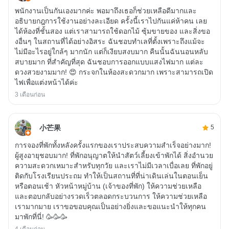
พนักงานเป็นกันเองมากค่ะ พอมาถึงเธอก็ช่วยเหลือดีมากและ
อธิบายกฎการใช้งานอย่างละเอียด ครั้งนี้เราไปกันแค่ห้าคน เลย
ได้ห้องที่ชั้นสอง แต่เราสามารถใช้ดอกไม้ ซุ้มขายของ และสิ่งขอ
งอื่นๆ ในสถานที่ได้อย่างอิสระ ฉันชอบทำเลที่ตั้งเพราะถึงแม้จะ
ไม่มีอะไรอยู่ใกล้ๆ มากนัก แต่ก็เงียบสงบมาก คืนนั้นฉันนอนหลับ
สบายมาก ที่สำคัญที่สุด ฉันชอบการออกแบบแสงไฟมาก แต่ละ
ดวงสวยงามมาก! 😍 กระจกในห้องสะดวกมาก เพราะสามารถเปิด
ไฟเพื่อแต่งหน้าได้ค่ะ
3 เดือนก่อน
小芒果
5
การจองที่พักทั้งหลังครั้งแรกของเราประสบความสำเร็จอย่างมาก!
ผู้สูงอายุชอบมาก! ที่พักอนุญาตให้นำสัตว์เลี้ยงเข้าพักได้ สิ่งอำนวย
ความสะดวกเหมาะสำหรับทุกวัย และเราไม่มีเวลาเบื่อเลย ที่พักอยู่
ติดกับโรงเรียนประถม ทำให้เป็นสถานที่ที่น่าเดินเล่นในตอนเย็น
หรือตอนเช้า หัวหน้าหมู่บ้าน (เจ้าของที่พัก) ให้ความช่วยเหลือ
และตอบกลับอย่างรวดเร็วตลอดกระบวนการ ให้ความช่วยเหลือ
เรามากมาย เราขอขอบคุณเป็นอย่างยิ่งและขอแนะนำให้ทุกคน
มาพักที่นี่! 🥳🥳🥳
4 เดือนก่อน