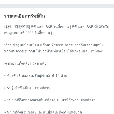
รายละเอียดทรัพย์สิน
綿村｜鄉野民宿| ที่พักแบบ B&B ในอี๋หลาน | ที่พักแบบ B&B ที่ได้รับใบ
อนุญาตเลขที่ 2505 ในอี๋หลาน |

"ก้าวเข้าสู่หมู่บ้านเมี่ยน แล้วสัมผัสความงดงามราวกับเวลาหยุดนิ่ง

หลีกหนีความวุ่นวาย ให้ชาวบ้านที่มาเยือนได้พักผ่อนและเติมพลัง"

⑅เช่าบ้านทั้งหลัง | วิลล่าเดี่ยว

⑅ ห้องพัก 5 ห้อง รองรับผู้เข้าพัก 6-14 ท่าน

⑅ รับผู้เข้าพักเพียง 1 กลุ่มต่อวัน

⑅ 15 นาทีถึงตลาดกลางคืนหลัวตง 10 นาทีถึงทางแยกหลัวตง

⑅ 5 นาทีถึงสวนชิงสุ่ยและศูนย์ศิลปะดั้งเดิมแห่งชาติ
