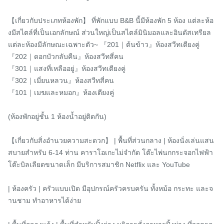
【เกี่ยวกับประเภทห้องพัก】 ที่พักแบบ B&B นี้มีห้องพัก 5 ห้อง แต่ละห้อ
งมีสไตล์ที่เป็นเอกลักษณ์ ส่วนใหญ่เป็นสไตล์มินิมอลและอินดัสเทรียล 
แต่ละห้องมีลักษณะเฉพาะตัว~ 『201｜ต้นข้าว』ห้องสวีทเตียงคู่

『202｜ดอกบัวกลับคืน』ห้องสวีทสี่คน

『301｜แสงที่เหลืออยู่』ห้องสวีทเตียงคู่

『302｜เมี่ยนหลวน』ห้องสวีทสี่คน

『101｜เมฆและหมอก』ห้องเตียงคู่

(ห้องพักอยู่ชั้น 1 ห้องน้ำอยู่ติดกัน)

【เกี่ยวกับสิ่งอำนวยความสะดวก】 | พื้นที่ส่วนกลาง | ห้องนั่งเล่นแสน
สบายสำหรับ 6-14 ท่าน คาราโอเกะไม่จำกัด โต๊ะไพ่นกกระจอกไฟฟ้า 
โต๊ะบิลเลียดขนาดเล็ก มีบริการสมาชิก Netflix และ YouTube

| ห้องครัว | ครัวแบบเปิด มีอุปกรณ์ครัวครบครัน ทั้งหม้อ กระทะ และจ
านชาม ทำอาหารได้ง่าย
