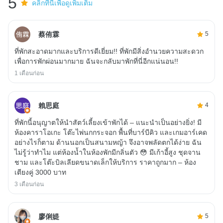
5
คลิกที่นี่เพื่อดูเพิ่มเติม
蔡侑霖
5
ที่พักสะอาดมากและบริการดีเยี่ยม!! ที่พักมีสิ่งอำนวยความสะดวก
เพื่อการพักผ่อนมากมาย ฉันจะกลับมาพักที่นี่อีกแน่นอน!!
1 เดือนก่อน
賴思庭
4
ที่พักนี้อนุญาตให้นำสัตว์เลี้ยงเข้าพักได้ – แนะนำเป็นอย่างยิ่ง! มี
ห้องคาราโอเกะ โต๊ะไพ่นกกระจอก พื้นที่บาร์บีคิว และเกมอาร์เคด
อย่างไรก็ตาม ด้านนอกเป็นสนามหญ้า จึงอาจพลัดตกได้ง่าย ฉัน
ไม่รู้ว่าทำไม แต่ห้องน้ำในห้องพักมีกลิ่นตัว 😳 มีเก้าอี้สูง ชุดจาน
ชาม และโต๊ะบิลเลียดขนาดเล็กให้บริการ ราคาถูกมาก – ห้อง
เตียงคู่ 3000 บาท
3 เดือนก่อน
廖俐媞
5