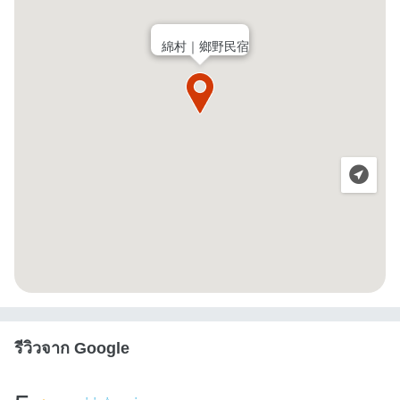
綿村｜鄉野民宿
รีวิวจาก Google