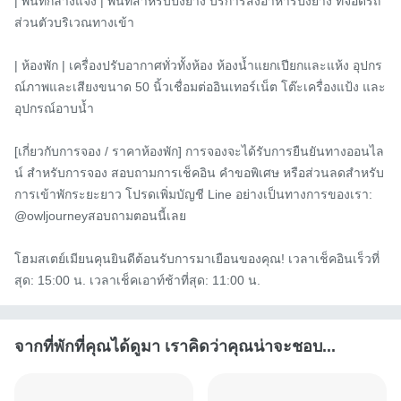
| พื้นที่กลางแจ้ง | พื้นที่สำหรับปิ้งย่าง บริการสั่งอาหารปิ้งย่าง ที่จอดรถ
ส่วนตัวบริเวณทางเข้า

| ห้องพัก | เครื่องปรับอากาศทั่วทั้งห้อง ห้องน้ำแยกเปียกและแห้ง อุปกร
ณ์ภาพและเสียงขนาด 50 นิ้วเชื่อมต่ออินเทอร์เน็ต โต๊ะเครื่องแป้ง และ
อุปกรณ์อาบน้ำ

[เกี่ยวกับการจอง / ราคาห้องพัก] การจองจะได้รับการยืนยันทางออนไล
น์ สำหรับการจอง สอบถามการเช็คอิน คำขอพิเศษ หรือส่วนลดสำหรับ
การเข้าพักระยะยาว โปรดเพิ่มบัญชี Line อย่างเป็นทางการของเรา: 
@owljourneyสอบถามตอนนี้เลย

โฮมสเตย์เมียนคุนยินดีต้อนรับการมาเยือนของคุณ! เวลาเช็คอินเร็วที่
สุด: 15:00 น. เวลาเช็คเอาท์ช้าที่สุด: 11:00 น.
จากที่พักที่คุณได้ดูมา เราคิดว่าคุณน่าจะชอบ...