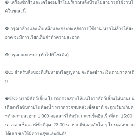
❸ เครื่องซักผ้าและเครื่องอบผ้าในบริเวณหลังบ้านไม่สามารถใช้งานไ
ด้ในขณะนี้

❹ กรุณาล้างและเก็บหม้อและกระทะหลังการใช้งาน หากไม่ล้างให้สะ
อาด จะมีการเรียกเก็บค่าทำความสะอาด

❺ กรุณาแยกขยะ (ทั่วไป/รีไซเคิล)

❻⚠️ สำหรับสิ่งของที่เสียหายหรือสูญหาย จะต้องชำระเงินตามราคาเดิ
ม

❼🐶🐱 หากมีสัตว์เลี้ยง โปรดตรวจสอบให้แน่ใจว่าสัตว์เลี้ยงไม่นอนบน
เตียงหรือขับถ่ายในห้องน้ำ หากตรวจพบหลังเช็คเอาท์ จะถูกเรียกเก็บค่
าทำความสะอาด 1,000 ดอลลาร์ไต้หวัน เวลาเช็คอินเร็วที่สุด: 15:00 
น. เวลาเช็คเอาท์ช้าที่สุด: 23:00 น. หากมีข้อสงสัยใด ๆ โปรดสอบถาม
ได้เลย ขอให้มีความสุขและฝันดี!