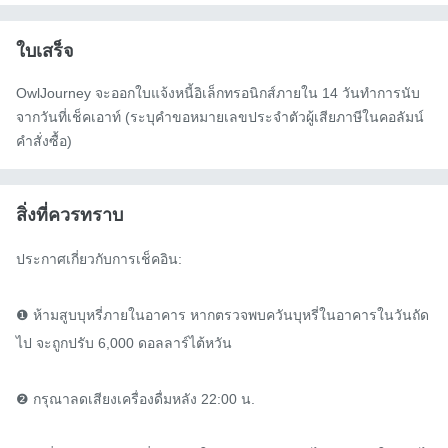
ใบเสร็จ
OwlJourney จะออกใบแจ้งหนี้อิเล็กทรอนิกส์ภายใน 14 วันทำการนับ
จากวันที่เช็คเอาท์ (ระบุคำขอหมายเลขประจำตัวผู้เสียภาษีในคอลัมน์
คำสั่งซื้อ)
สิ่งที่ควรทราบ
ประกาศเกี่ยวกับการเช็คอิน:

❶ ห้ามสูบบุหรี่ภายในอาคาร หากตรวจพบควันบุหรี่ในอาคารในวันถัด
ไป จะถูกปรับ 6,000 ดอลลาร์ไต้หวัน

❷ กรุณาลดเสียงเครื่องดื่มหลัง 22:00 น.
