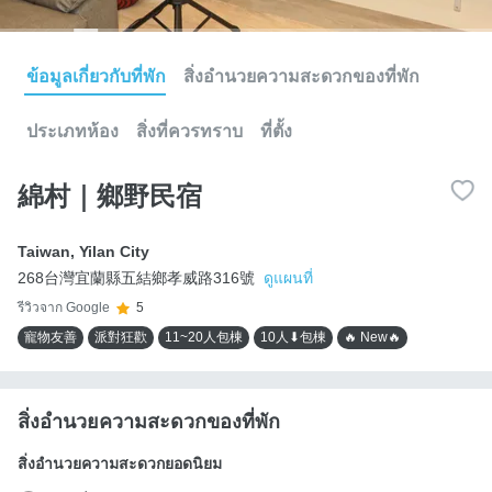
ข้อมูลเกี่ยวกับที่พัก
สิ่งอำนวยความสะดวกของที่พัก
ประเภทห้อง
สิ่งที่ควรทราบ
ที่ตั้ง
綿村｜鄉野民宿
Taiwan
,
Yilan City
268台灣宜蘭縣五結鄉孝威路316號
ดูแผนที่
รีวิวจาก Google
5
寵物友善
派對狂歡
11~20人包棟
10人⬇包棟
🔥 New🔥
สิ่งอำนวยความสะดวกของที่พัก
สิ่งอำนวยความสะดวกยอดนิยม