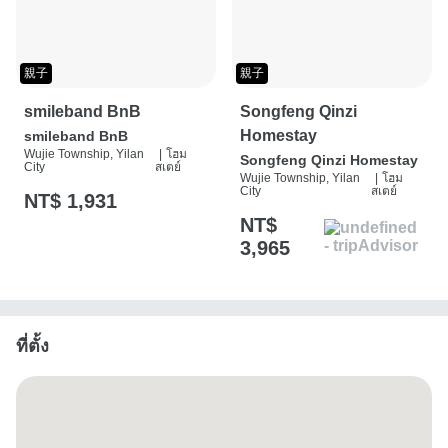
親子
親子
smileband BnB
Songfeng Qinzi
Homestay
smileband BnB
Wujie Township, Yilan
|
โฮม
Songfeng Qinzi Homestay
City
สเตย์
Wujie Township, Yilan
|
โฮม
City
สเตย์
NT$ 1,931
NT$
3,965
ที่ตั้ง