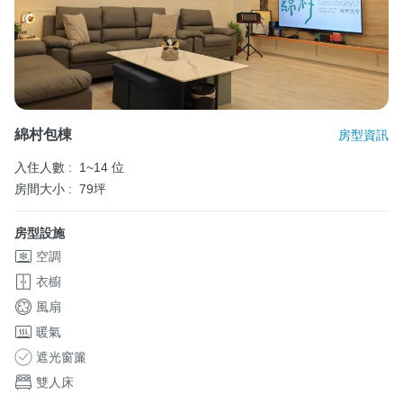
綿村包棟
房型資訊
入住人數 :
1~14 位
房間大小 :
79坪
房型設施
空調
衣櫥
風扇
暖氣
遮光窗簾
雙人床