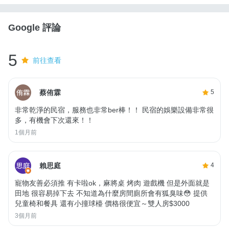
Google 評論
5
前往查看
蔡侑霖
5
非常乾淨的民宿，服務也非常ber棒！！ 民宿的娛樂設備非常很
多，有機會下次還來！！
1個月前
賴思庭
4
寵物友善必須推 有卡啦ok，麻將桌 烤肉 遊戲機 但是外面就是
田地 很容易掉下去 不知道為什麼房間廁所會有狐臭味😳 提供
兒童椅和餐具 還有小撞球檯 價格很便宜～雙人房$3000
3個月前