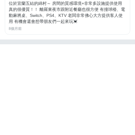
位於宜蘭五結的綿村～ 房間的質感環境+非常多設施提供使用
真的很優質！！ 離羅東夜市跟附近餐廳也很方便 有撞球檯、電
動麻將桌、Switch、PS4、KTV 老闆非常佛心大方提供客人使
用 有機會還會想帶朋友們一起來玩💓
8個月前