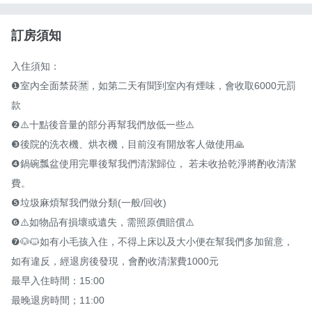
訂房須知
入住須知：

❶室內全面禁菸🈲️，如第二天有聞到室內有煙味，會收取6000元罰
款

❷⚠️十點後音量的部分再幫我們放低一些⚠️

❸後院的洗衣機、烘衣機，目前沒有開放客人做使用🙏

❹鍋碗瓢盆使用完畢後幫我們清潔歸位， 若未收拾乾淨將酌收清潔
費。

❺垃圾麻煩幫我們做分類(一般/回收)

❻⚠️如物品有損壞或遺失，需照原價賠償⚠️

❼🐶🐱如有小毛孩入住，不得上床以及大小便在幫我們多加留意，
如有違反，經退房後發現，會酌收清潔費1000元

最早入住時間：15:00

最晚退房時間；11:00
