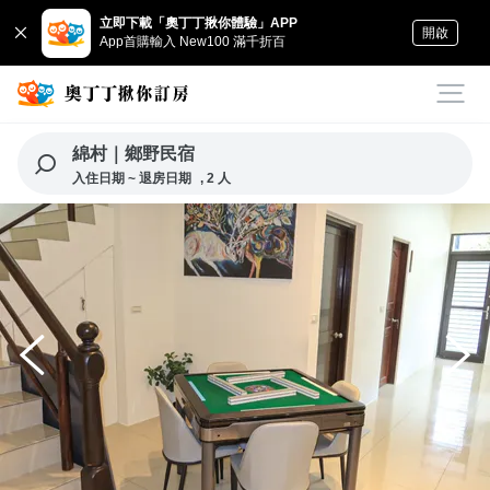
立即下載「奧丁丁揪你體驗」APP
開啟
App首購輸入 New100 滿千折百
綿村｜鄉野民宿
入住日期 ~ 退房日期
, 2 人