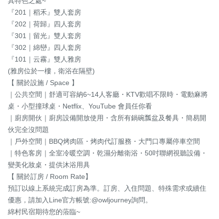
其特色之處~

『201｜稻禾』雙人套房

『202｜荷歸』四人套房

『301｜留光』雙人套房

『302｜綿巒』四人套房

『101｜云霧』雙人雅房

(雅房位於一樓，衛浴在隔壁)

【 關於設施 / Space 】

｜公共空間｜舒適可容納6~14人客廳・KTV歡唱不限時・電動麻將
桌・小型撞球桌・Netflix、YouTube 會員任你看

｜廚房開伙｜廚房設備開放使用・含所有鍋碗瓢盆及餐具・簡易開
伙完全沒問題

｜戶外空間｜BBQ烤肉區・烤肉代訂服務・大門口專屬停車空間

｜特色客房｜全室冷暖空調・乾濕分離衛浴・50吋聯網視聽設備・
變美化妝桌・提供沐浴用具

【 關於訂房 / Room Rate】

預訂以線上系統完成訂房為準。訂房、入住問題、特殊需求或續住
優惠，請加入Line官方帳號:@owljourney詢問。

綿村民宿期待您的蒞臨~
