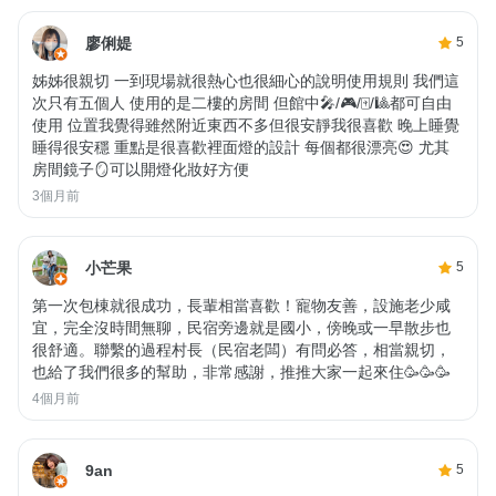
廖俐媞
5
姊姊很親切 一到現場就很熱心也很細心的說明使用規則 我們這
次只有五個人 使用的是二樓的房間 但館中🎤/🎮/🀄️/🎱都可自由
使用 位置我覺得雖然附近東西不多但很安靜我很喜歡 晚上睡覺
睡得很安穩 重點是很喜歡裡面燈的設計 每個都很漂亮😍 尤其
房間鏡子🪞可以開燈化妝好方便
3個月前
小芒果
5
第一次包棟就很成功，長輩相當喜歡！寵物友善，設施老少咸
宜，完全沒時間無聊，民宿旁邊就是國小，傍晚或一早散步也
很舒適。聯繫的過程村長（民宿老闆）有問必答，相當親切，
也給了我們很多的幫助，非常感謝，推推大家一起來住🥳🥳🥳
4個月前
9an
5