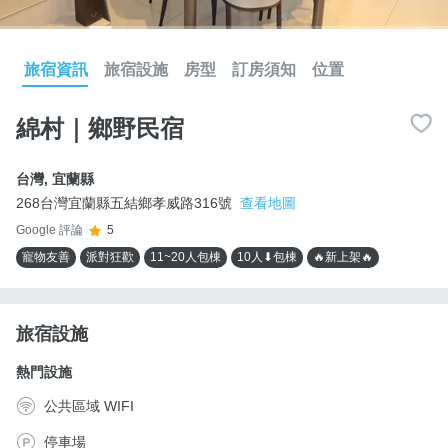
旅宿資訊
旅宿設施
房型
訂房須知
位置
綿村｜鄉野民宿
台灣
,
宜蘭縣
268台灣宜蘭縣五結鄉孝威路316號
查看地圖
Google 評論
5
寵物友善
派對狂歡
11~20人包棟
10人⬇包棟
🔥新上架🔥
旅宿設施
熱門設施
公共區域 WIFI
停車場