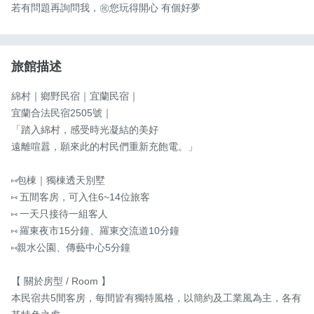
若有問題再詢問我，㊗️您玩得開心 有個好夢
旅館描述
綿村｜鄉野民宿｜宜蘭民宿｜

宜蘭合法民宿2505號｜

「踏入綿村，感受時光凝結的美好

遠離喧囂，願來此的村民們重新充飽電。」

⑅包棟｜獨棟透天別墅

⑅ 五間客房，可入住6~14位旅客

⑅ 一天只接待一組客人 

⑅ 羅東夜市15分鐘、羅東交流道10分鐘

⑅親水公園、傳藝中心5分鐘

【 關於房型 / Room 】

本民宿共5間客房，每間皆有獨特風格，以簡約及工業風為主，各有