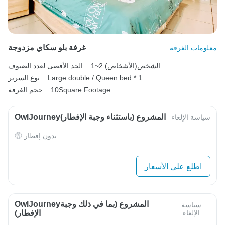
غرفة بلو سكاي مزدوجة
معلومات الغرفة
1~2 الشخص(الأشخاص)
الحد الأقصى لعدد الضيوف :
Large double / Queen bed * 1
نوع السرير :
10Square Footage
حجم الغرفة :
OwlJourneyالمشروع (باستثناء وجبة الإفطار)
سياسة الإلغاء
بدون إفطار
اطلع على الأسعار
OwlJourneyالمشروع (بما في ذلك وجبة
سياسة
الإلغاء
الإفطار)