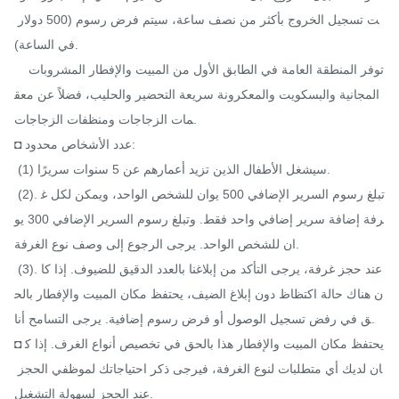
ت تسجيل الخروج بأكثر من نصف ساعة، سيتم فرض رسوم (500 دولار 
في الساعة).

   توفر المنطقة العامة في الطابق الأول من المبيت والإفطار المشروبات 
المجانية والبسكويت والمعكرونة سريعة التحضير والحليب، فضلاً عن معق
مات الزجاجات ومنظفات الزجاجات.

◘ عدد الأشخاص محدود:

 (1) سيشغل الأطفال الذين تزيد أعمارهم عن 5 سنوات سريرًا.

 (2). تبلغ رسوم السرير الإضافي 500 يوان للشخص الواحد، ويمكن لكل غ
رفة إضافة سرير إضافي واحد فقط. وتبلغ رسوم السرير الإضافي 300 يو
ان للشخص الواحد. يرجى الرجوع إلى وصف نوع الغرفة.

 (3). عند حجز غرفة، يرجى التأكد من إبلاغنا بالعدد الدقيق للضيوف. إذا كا
ن هناك حالة اكتظاظ دون إبلاغ الضيف، يحتفظ مكان المبيت والإفطار بالح
ق في رفض تسجيل الوصول أو فرض رسوم إضافية. يرجى التسامح أنا.

◘ يحتفظ مكان المبيت والإفطار هذا بالحق في تخصيص أنواع الغرف. إذا ك
ان لديك أي متطلبات لنوع الغرفة، فيرجى ذكر احتياجاتك لموظفي الحجز 
عند الحجز لسهولة التشغيل.
