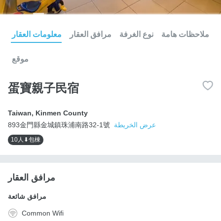
ملاحظات هامة
نوع الغرفة
مرافق العقار
معلومات العقار
موقع
蛋寶親子民宿
Taiwan
,
Kinmen County
عرض الخريطة
893金門縣金城鎮珠浦南路32-1號
10人⬇包棟
مرافق العقار
مرافق شائعة
Common Wifi