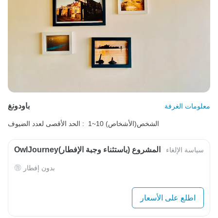
باودونغ
معلومات الغرفة
1~10 الشخص(الأشخاص)
الحد الأقصى لعدد الضيوف :
OwlJourneyالمشروع (باستثناء وجبة الإفطار)
سياسة الإلغاء
بدون إفطار
اطلع على الأسعار