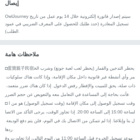
إيصال
OwlJourney سيتم إصدار فاتورة إلكترونية خلال 14 يوم عمل من تاريخ
تسجيل المغادرة (حدد طلبك للحصول على المعرف الضريبي في عمود
الطلب).
ملاحظات هامة
◘蛋寶親子民宿يحظر التدخين والقمار (يحظر لعب لعبة جونغ) وشرب الخ
مر وأي أنشطة غير قانونية داخل مكان الإقامة، وإذا كانت هناك سلوكيات 
ذات صلة، يحق للمبيت والإفطار رفض الدخول. إذا كان هناك ضرر متعمد، 
فأنت بحاجة إلى المساعدة في التعامل معه والتعويض عن حجم الضرر.

◘ وقت تسجيل الوصول إلى مكان الإقامة (وقت تسجيل الوصول) هو من ا
لساعة 15:00 إلى الساعة 20:00. إذا تجاوز الوقت، يرجى التأكد من الاتصا
ل بنا وإبلاغنا. إذا لم تتمكن من الاتصال بك في اليوم، فلن يتم دفع الوديعة 
ردها.

موعد تسجيل الخروج قبل الساعة 11:00 من اليوم التالي، إذا تجاوزت وق