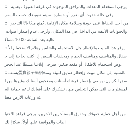
◘ يرجى استخدام المعدات والمرافق الموجودة في غرفة الضيوف بعناية، 
وفي حالة حدوث أي ضرر أو خسارة، سيتم تعويضك حسب السعر.

◘ من أجل الحفاظ على جودة وسلامة مكان الإقامة، يُمنع منعًا باتًا التدخين 
والحيوانات الأليفة في الداخل في هذا المكان، ويُرجى عدم إصدار أصوات 
عالية بعد الساعة 10:00 مساءً.

◘ يوفر هذا المبيت والإفطار جل الاستحمام والشامبو وهلام الاستحمام للأ
طفال والمناشف ومناشف الحمام ومجففات الشعر. إذا كنت بحاجة إلى ح
وض استحمام للأطفال أو مقعد صغير، فيرجى إبلاغنا مسبقًا عند الحجز.

◘ بسبب蛋寶親子民宿بالنسبة إلى مكان مبيت وإفطار صديق للبيئة ومنخ
فض الكربون، يوصى بإحضار فرشاة أسنانك ومعجون أسنانك وغيرها من ا
لمستلزمات التي يمكن التخلص منها، نشكرك على أفعالك لدعم حماية البي
ئة ورعاية الأرض معنا.

من أجل حماية حقوقك وحقوق المستأجرين الآخرين، يرجى قراءة الاحتيا
طات والموافقة عليها أولاً، شكرًا لك!
