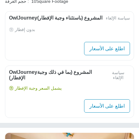
10Square Footage
حجم الغرفة :
OwlJourneyالمشروع (باستثناء وجبة الإفطار)
سياسة الإلغاء
بدون إفطار
اطلع على الأسعار
OwlJourneyالمشروع (بما في ذلك وجبة
سياسة
الإلغاء
الإفطار)
يشمل السعر وجبة الإفطار
اطلع على الأسعار