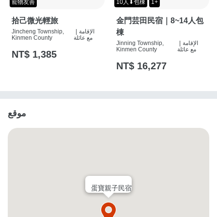
寵物友善
10人⬇包棟
1+
拾己微光輕旅
金門芸田民宿｜8~14人包
棟
الإقامة
|
Jincheng Township,
مع عائلة
Kinmen County
الإقامة
|
Jinning Township,
مع عائلة
Kinmen County
NT$ 1,385
NT$ 16,277
موقع
蛋寶親子民宿