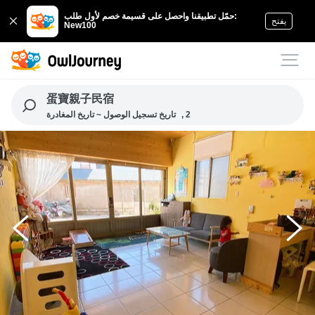
حمّل تطبيقنا واحصل على قسيمة خصم لأول طلب:
يفتح
New100
蛋寶親子民宿
, 2
تاريخ تسجيل الوصول ~ تاريخ المغادرة