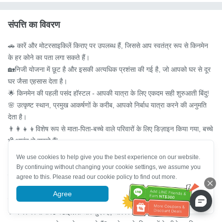
संपत्ति का विवरण
🚗 कारें और मोटरसाइकिलें किराए पर उपलब्ध हैं, जिससे आप स्वतंत्र रूप से किनमेन 
के हर कोने का पता लगा सकते हैं।

🏡निजी योजना में छूट है और इसकी अत्यधिक प्रशंसा की गई है, जो आपको घर से दूर 
घर जैसा एहसास देता है।

🌟 किनमेन की पहली पसंद हॉस्टल - आपकी यात्रा के लिए एकदम सही शुरुआती बिंदु!

🌸 उत्कृष्ट स्थान, प्रमुख आकर्षणों के करीब, आपको निर्बाध यात्रा करने की अनुमति 
देता है।

👨‍👩‍👧‍👦विशेष रूप से माता-पिता-बच्चे वाले परिवारों के लिए डिज़ाइन किया गया, बच्चे 
भी आनंद ले सकते हैं!

🚌 यात्रा समूहों के लिए विशेष छूट, एक साथ रहना अधिक लागत प्रभावी है!

We use cookies to help give you the best experience on our website.
💰 कीमत बढ़िया है, गुणवत्ता बैंक को तोड़े बिना शीर्ष पायदान पर है, और उच्च सीपी मूल्य 
By continuing without changing your cookie settings, we assume you
की गारंटी है!

agree to this. Please read our cookie policy to find out more.
📸 इंटरनेट सुंदरियों और इंटरनेट मशहूर हस्तियों ने चेक-इन बिंदु निर्दिष्ट किए हैं, और 
Agree
More information
जब आप तस्वीरें लेंगे और उन्हें साझा करेंगे तो आपको निश्चित रूप से लाइक मिलेंगे!

✨ कमरे की सजावट स्टाइलिश और सुंदर है, और विवरण साफ सुथरा है।
