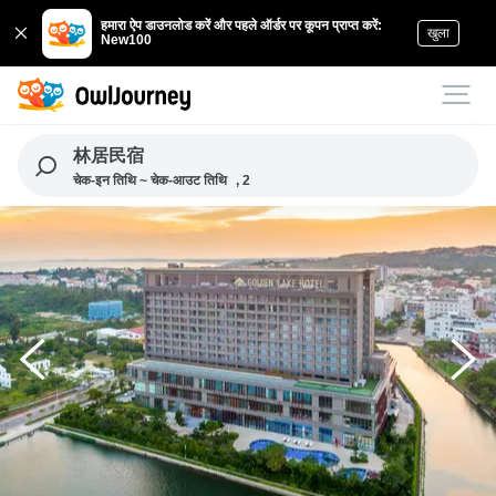
हमारा ऐप डाउनलोड करें और पहले ऑर्डर पर कूपन प्राप्त करें:
खुला
New100
林居民宿
चेक-इन तिथि ~ चेक-आउट तिथि
, 2