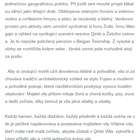
jedinečnou geografickou polohu. Při jízdě tam musíte projet klikat
ou silnicí jako létající drak. Obklopena zelenými horami a zelenou 
vodou a cvrlikáním hmyzu a ptáci, je nezávislý a klidný. Venkovní 
prostor pro aktivity vám umožní vychutnat si horu Zuibi, horu Wan
gqin a výhled na vynikající scenérii vesnice Qinbi a Želvího ostrov
a. Je to nejvýše položený penzion v Beigan Township. Z vysoké p
olohy se rozhlížíte kolem sebe , široké zorné pole rozhodně stojí 
za podiv.

  Aby si cestující mohli užít dovolenou klidně a pohodlně, vila si za
chovává tradiční architektonický vzhled ve stylu Fujian a moderní 
a pohodlné pokoje, které návštěvníkům poskytují vysoce kvalitní 
ubytování. Majitel vily přitom miluje život a chová kočky, psy, ovce 
a další zvířata, díky čemuž je vila plná vitality a vitality.

Každý kámen, každá dlaždice, každý předmět a každá scéna ve v
ile je pečlivě naplánována a postavena majitelem vily Vítáme vás, 
kteří máte rádi malá zvířata, abyste zůstali v Qinbi Villa, vytvořili s 
námi příběh vily a zažili jedinečná krása vily.