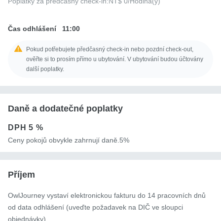
Poplatky za předčasný check-in:
NT$ 0
/Hodina(y)
Čas odhlášení
11:00
Pokud potřebujete předčasný check-in nebo pozdní check-out,
ověřte si to prosím přímo u ubytování. V ubytování budou účtovány
další poplatky.
Daně a dodatečné poplatky
DPH
5 %
Ceny pokojů obvykle zahrnují daně.5%
Příjem
OwlJourney vystaví elektronickou fakturu do 14 pracovních dnů
od data odhlášení (uveďte požadavek na DIČ ve sloupci
objednávky).