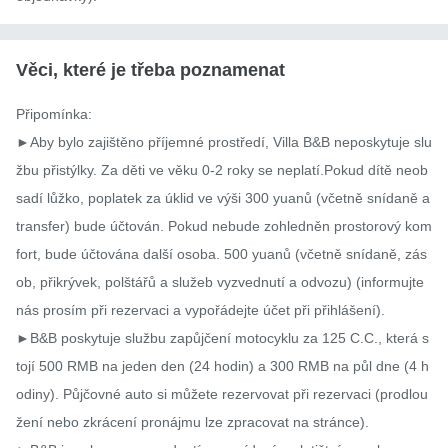
Věci, které je třeba poznamenat
Připomínka:

►Aby bylo zajištěno příjemné prostředí, Villa B&B neposkytuje slu
žbu přistýlky. Za děti ve věku 0-2 roky se neplatí.Pokud dítě neob
sadí lůžko, poplatek za úklid ve výši 300 yuanů (včetně snídaně a 
transfer) bude účtován. Pokud nebude zohledněn prostorový kom
fort, bude účtována další osoba. 500 yuanů (včetně snídaně, zás
ob, přikrývek, polštářů a služeb vyzvednutí a odvozu) (informujte 
nás prosím při rezervaci a vypořádejte účet při přihlášení).

►B&B poskytuje službu zapůjčení motocyklu za 125 C.C., která s
tojí 500 RMB na jeden den (24 hodin) a 300 RMB na půl dne (4 h
odiny). Půjčovné auto si můžete rezervovat při rezervaci (prodlou
žení nebo zkrácení pronájmu lze zpracovat na stránce).
