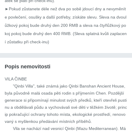
atek se platí při check-inu).

►Pokud zůstanete déle než dva po sobě jdoucí dny a nevyměnít
e povlečení, osušky a další potřeby, získáte slevu. Sleva na dvoul
ůžkový pokoj bude druhý den 200 RMB a sleva na čtyřlůžkový po
koj pokoj bude druhý den 400 RMB. (Sleva splatná kvůli zaplacen
í zůstatku při check-inu)
Popis nemovitosti
VILA ČINBE

       "Qinbi Villa", také známá jako Qinbi Banshan Ancient House, 
byla původně malá osada pěti rodin s příjmením Chen. Pozdější 
generace si připomínají minulost svých předků, kteří otevřeli pusti
nu a obdělávali půdu a vychovávali své děti v těžkém životě; princ
ip pokračující ochrany tohoto místa, ekologické prostředí, renovo
vaný s myšlenkou předávání místních příběhů.

       Vila se nachází nad vesnicí Qinbi (Mazu Mediterranean). Má 