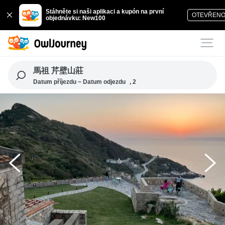
Stáhněte si naši aplikaci a kupón na první
OTEVŘEN
objednávku: New100
馬祖 芹壁山莊
Datum příjezdu ~ Datum odjezdu
, 2