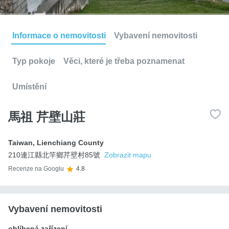
Informace o nemovitosti
Vybavení nemovitosti
Typ pokoje
Věci, které je třeba poznamenat
Umístění
馬祖 芹壁山莊
Taiwan
,
Lienchiang County
210連江縣北竿鄉芹壁村85號
Zobrazit mapu
Recenze na Googlu
4.8
Vybavení nemovitosti
oblíbená zařízení