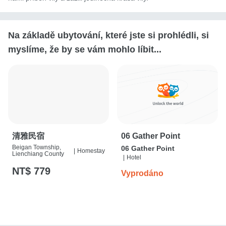
Na základě ubytování, které jste si prohlédli, si
myslíme, že by se vám mohlo líbit...
清雅民宿
06 Gather Point
Beigan Township,
06 Gather Point
|
Homestay
Lienchiang County
|
Hotel
NT$ 779
Vyprodáno