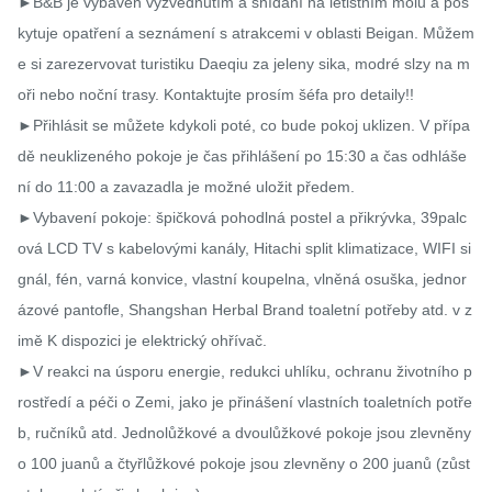
►B&B je vybaven vyzvednutím a snídaní na letištním molu a pos
kytuje opatření a seznámení s atrakcemi v oblasti Beigan. Můžem
e si zarezervovat turistiku Daeqiu za jeleny sika, modré slzy na m
oři nebo noční trasy. Kontaktujte prosím šéfa pro detaily!!

►Přihlásit se můžete kdykoli poté, co bude pokoj uklizen. V přípa
dě neuklizeného pokoje je čas přihlášení po 15:30 a čas odhláše
ní do 11:00 a zavazadla je možné uložit předem.

►Vybavení pokoje: špičková pohodlná postel a přikrývka, 39palc
ová LCD TV s kabelovými kanály, Hitachi split klimatizace, WIFI si
gnál, fén, varná konvice, vlastní koupelna, vlněná osuška, jednor
ázové pantofle, Shangshan Herbal Brand toaletní potřeby atd. v z
imě K dispozici je elektrický ohřívač.

►V reakci na úsporu energie, redukci uhlíku, ochranu životního p
rostředí a péči o Zemi, jako je přinášení vlastních toaletních potře
b, ručníků atd. Jednolůžkové a dvoulůžkové pokoje jsou zlevněny 
o 100 juanů a čtyřlůžkové pokoje jsou zlevněny o 200 juanů (zůst