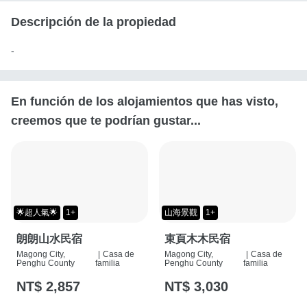
Descripción de la propiedad
-
En función de los alojamientos que has visto,
creemos que te podrían gustar...
🌟超人氣🌟
1+
山海景觀
1+
朗朗山水民宿
束頁木木民宿
Magong City,
|
Casa de
Magong City,
|
Casa de
Penghu County
familia
Penghu County
familia
NT$ 2,857
NT$ 3,030