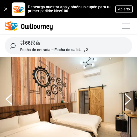
Descarga nuestra app y obtén un cupón para tu
Abierto
primer pedido: New100
井66民宿
Fecha de entrada ~ Fecha de salida
, 2