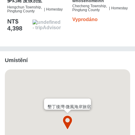
夢幻島 度假別墅
whosehomeinn
Checheng Township,
Hengchun Township,
|
Homestay
|
Homestay
Pingtung County
Pingtung County
Vyprodáno
NT$
4,398
Umístění
墾丁後灣‧微風海岸旅宿