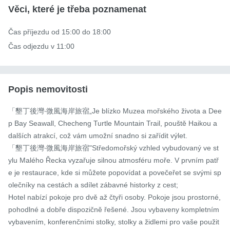
Věci, které je třeba poznamenat
Čas příjezdu od 15:00 do 18:00

Čas odjezdu v 11:00
Popis nemovitosti
「墾丁後灣‧微風海岸旅宿„Je blízko Muzea mořského života a Dee
p Bay Seawall, Checheng Turtle Mountain Trail, pouště Haikou a 
dalších atrakcí, což vám umožní snadno si zařídit výlet.

「墾丁後灣‧微風海岸旅宿"Středomořský vzhled vybudovaný ve st
ylu Malého Řecka vyzařuje silnou atmosféru moře. V prvním patř
e je restaurace, kde si můžete popovídat a povečeřet se svými sp
olečníky na cestách a sdílet zábavné historky z cest;

Hotel nabízí pokoje pro dvě až čtyři osoby. Pokoje jsou prostorné, 
pohodlné a dobře dispozičně řešené. Jsou vybaveny kompletním 
vybavením, konferenčními stolky, stolky a židlemi pro vaše použit