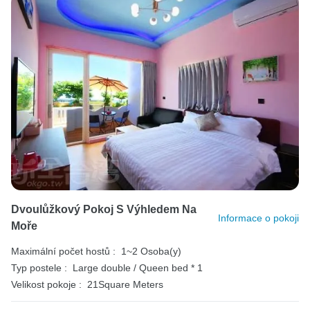
Dvoulůžkový Pokoj S Výhledem Na
Informace o pokoji
Moře
Maximální počet hostů :
1~2 Osoba(y)
Typ postele :
Large double / Queen bed * 1
Velikost pokoje :
21Square Meters