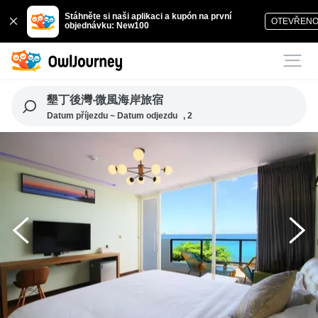
Stáhněte si naši aplikaci a kupón na první
OTEVŘEN
objednávku: New100
墾丁後灣‧微風海岸旅宿
Datum příjezdu ~ Datum odjezdu
, 2