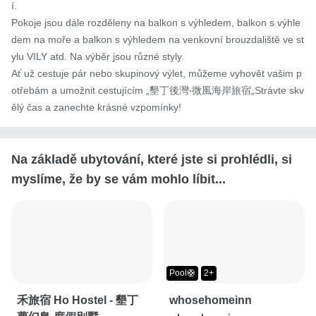
í.

Pokoje jsou dále rozděleny na balkon s výhledem, balkon s výhle
dem na moře a balkon s výhledem na venkovní brouzdaliště ve st
ylu VILY atd. Na výběr jsou různé styly.

Ať už cestuje pár nebo skupinový výlet, můžeme vyhovět vašim p
otřebám a umožnit cestujícím „墾丁後灣‧微風海岸旅宿„Strávte skv
ělý čas a zanechte krásné vzpomínky!
Na základě ubytování, které jste si prohlédli, si
myslíme, že by se vám mohlo líbit...
Pool🛟
2+
禾旅宿 Ho Hostel - 墾丁
whosehomeinn