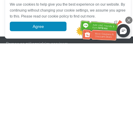
We use cookies to help give you the best experience on our website. By
continuing without changing your cookie settings, we assume you agree
to this. Please read our cookie policy to find out more.
Agree
More information
Pomoc se zákaznickým servisem
Zavolejte nám：
+886-2-6610-0183
(Vhodné pro seniory)
Číslo faxu：
+886-2-6610-0185
Úřední hodiny：
Všední dny 10:00 ~ 18:30
Skupina OwlTing
Oficiální webové stránky
Official Website