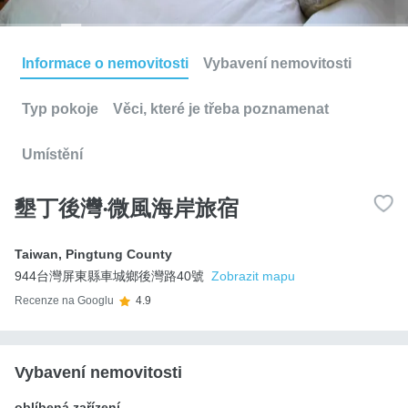
Informace o nemovitosti
Vybavení nemovitosti
Typ pokoje
Věci, které je třeba poznamenat
Umístění
墾丁後灣‧微風海岸旅宿
Taiwan
,
Pingtung County
944台灣屏東縣車城鄉後灣路40號
Zobrazit mapu
Recenze na Googlu
4.9
Vybavení nemovitosti
oblíbená zařízení