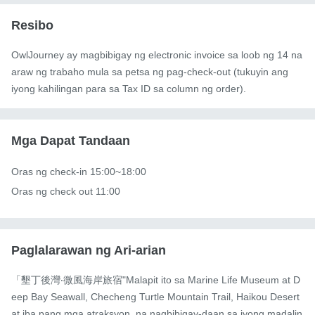
Resibo
OwlJourney ay magbibigay ng electronic invoice sa loob ng 14 na
araw ng trabaho mula sa petsa ng pag-check-out (tukuyin ang
iyong kahilingan para sa Tax ID sa column ng order).
Mga Dapat Tandaan
Oras ng check-in 15:00~18:00

Oras ng check out 11:00
Paglalarawan ng Ari-arian
「墾丁後灣‧微風海岸旅宿"Malapit ito sa Marine Life Museum at D
eep Bay Seawall, Checheng Turtle Mountain Trail, Haikou Desert 
at iba pang mga atraksyon, na nagbibigay-daan sa iyong madalin