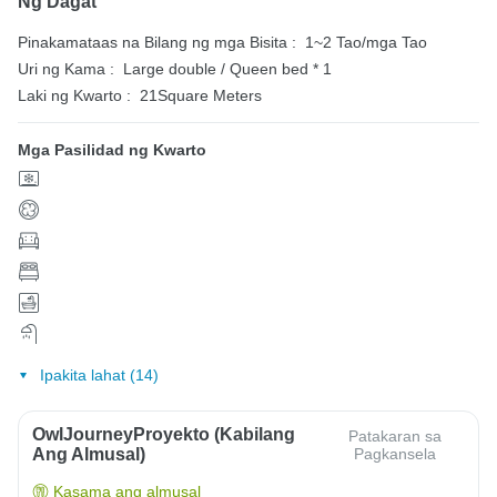
Ng Dagat
Pinakamataas na Bilang ng mga Bisita :
1~2 Tao/mga Tao
Uri ng Kama :
Large double / Queen bed * 1
Laki ng Kwarto :
21Square Meters
Mga Pasilidad ng Kwarto
Ipakita lahat (14)
OwlJourneyProyekto (Kabilang
Patakaran sa
Ang Almusal)
Pagkansela
Kasama ang almusal