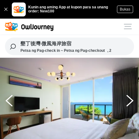
Kunin ang aming App at kupon para sa unang
Bukas
order: New100
墾丁後灣‧微風海岸旅宿
Petsa ng Pag-check in ~ Petsa ng Pag-checkout
, 2