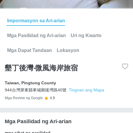
Impormasyon sa Ari-arian
Mga Pasilidad ng Ari-arian
Uri ng Kwarto
Mga Dapat Tandaan
Lokasyon
墾丁後灣‧微風海岸旅宿
Taiwan
,
Pingtung County
944台灣屏東縣車城鄉後灣路40號
Tingnan ang Mapa
Mga Review ng Google
4.9
Mga Pasilidad ng Ari-arian
mga sikat na pasilidad