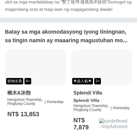
ulot sa mga manlalakbay na "墾丁後灣‧微風海岸旅宿"Gumugol ng 
magandang oras at mag-iwan ng magagandang alaala!
Batay sa mga akomodasyong iyong tiningnan,
sa tingin namin ay maaaring magustuhan mo...
寵物友善
4+
🌟超人氣🌟
3+
曉木&沐煦
Splendi Villa
Hengchun Township,
Splendi Villa
|
Homestay
Pingtung County
Hengchun Township,
|
Homestay
Pingtung County
NT$ 13,853
NT$
7,879