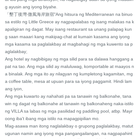
g ayusin ang iyong biyahe.

「墾丁後灣‧微風海岸旅宿"Ang hitsura ng Mediterranean na binuo 
sa estilo ng Little Greece ay nagpapalabas ng isang malakas na k
apaligiran ng dagat. May isang restaurant sa unang palapag kun
g saan maaari kang makipag-chat at kumain kasama ang iyong 
mga kasama sa paglalakbay at magbahagi ng mga kuwento sa p
aglalakbay;

Ang hotel ay nagbibigay ng mga silid para sa dalawa hanggang a
pat na tao. Ang mga silid ay maluluwag, komportable at maayos n
a binalak. Ang mga ito ay nilagyan ng kumpletong kagamitan, mg
a coffee table, mesa at upuan para sa iyong paggamit. Hindi lam
ang iyon,

Ang mga kuwarto ay nahahati pa sa tanawin ng balkonahe, tana
win ng dagat ng balkonahe at tanawin ng balkonaheng naka-istilo
ng VILLA sa labas ng mga pasilidad ng paddling pool, atbp. Mayr
oong iba't ibang mga istilo na mapagpipilian mo.

Mag-asawa man itong naglalakbay o grupong paglalakbay, matut
ugunan namin ang iyong mga pangangailangan, na nagpapahint