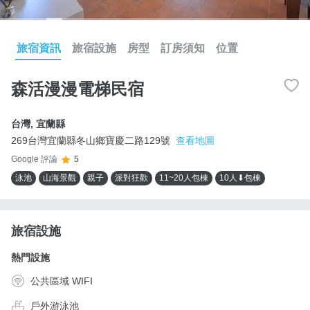
旅宿資訊
旅宿設施
房型
訂房須知
位置
森活漫漫電梯民宿
台灣
,
宜蘭縣
269台灣宜蘭縣冬山鄉寶慶二路129號
查看地圖
Google 評論
5
泳池
山海景觀
親子
派對狂歡
11~20人包棟
10人⬇包棟
旅宿設施
熱門設施
公共區域 WIFI
戶外游泳池