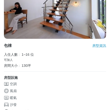
包棟
房型資訊
入住人數 :
1~16 位
可加人
房間大小 :
130坪
房型設施
空調
風扇
暖氣
沙發