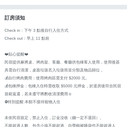
訂房須知
Check in：下午 3 點後自行入住方式

Check out：早上 11 點前

❤️貼心提醒❤️

民宿提供麻將桌、烤肉架、客廳、餐廳供包棟客人使用，使用後器
具需自行清潔，桌面垃圾丟入垃圾筒並分類及物品歸位，

💰自行烤肉費用：使用烤肉區需支付 $2000 元。

💰包棟押金：包棟入住時需收取 $5000 元押金，於退房後符合民宿
規範返還，若未遵守將酌收清潔費用☺️

⛔️特別提醒:本館不接待寵物入住

未依民宿規定，禁止入住，訂金沒收（錢一定不退回）。

不能超過人數、包含小孩不能超過、自帶棉被睡袋也不能超過人