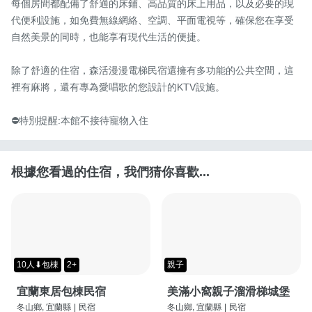
每個房間都配備了舒適的床鋪、高品質的床上用品，以及必要的現
代便利設施，如免費無線網絡、空調、平面電視等，確保您在享受
自然美景的同時，也能享有現代生活的便捷。

除了舒適的住宿，森活漫漫電梯民宿還擁有多功能的公共空間，這
裡有麻將，還有專為愛唱歌的您設計的KTV設施。

⛔️特別提醒:本館不接待寵物入住
根據您看過的住宿，我們猜你喜歡...
10人⬇包棟
2+
親子
宜蘭東居包棟民宿
美滿小窩親子溜滑梯城堡
冬山鄉, 宜蘭縣
|
民宿
冬山鄉, 宜蘭縣
|
民宿