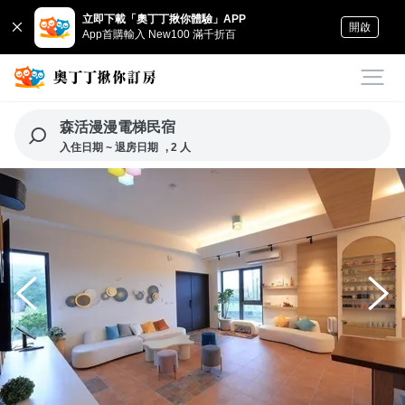
立即下載「奧丁丁揪你體驗」APP
開啟
App首購輸入 New100 滿千折百
森活漫漫電梯民宿
入住日期 ~ 退房日期
, 2 人