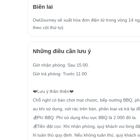
Biên lai
OwlJourney sẽ xuất hóa đơn điện tử trong vòng 14 ngà
theo cột thứ tự).
Những điều cần lưu ý
Giờ nhận phòng: Sau 15:00.

Giờ trả phòng: Trước 11:00

❤️Lưu ý thân thiện❤️

Chỗ nghỉ có bàn chơi mạt chược, bếp nướng BBQ, ph
au khi sử dụng, vứt rác trên bàn, phân loại và trả lại 
💰Phí BBQ: Phí sử dụng khu vực BBQ là 2.000 đô la.

💰Tiền đặt cọc: Khi nhận phòng, quý khách vui lòng đặ
hỉ tuân thủ quy định. Nếu không tuân thủ, quý khách sẽ 