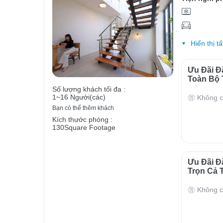
Hiển thị tấ
Ưu Đãi Đ
Toàn Bộ 
Số lượng khách tối đa :
1~16 Người(các)
Không c
Bạn có thể thêm khách
Kích thước phòng :
130Square Footage
Ưu Đãi Đ
Trọn Cả 
Không c