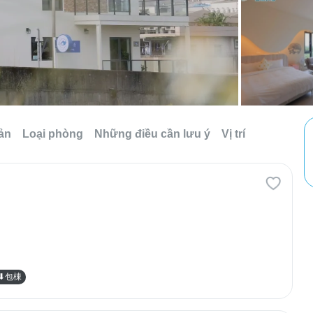
sản
Loại phòng
Những điều cần lưu ý
Vị trí
人⬇包棟