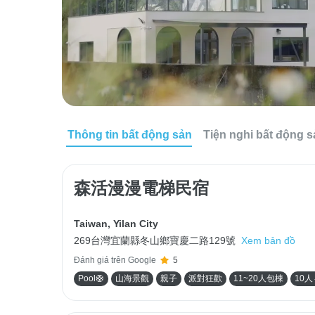
Thông tin bất động sản
Tiện nghi bất động 
森活漫漫電梯民宿
Taiwan
,
Yilan City
269台灣宜蘭縣冬山鄉寶慶二路129號
Xem bản đồ
Đánh giá trên Google
5
Pool🛟
山海景觀
親子
派對狂歡
11~20人包棟
10