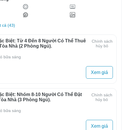
t cả (43)
ặc Biệt: Từ 4 Đến 8 Người Có Thể Thuê
Chính sách
Tòa Nhà (2 Phòng Ngủ).
hủy bỏ
ó bữa sáng
Xem giá
ặc Biệt: Nhóm 8-10 Người Có Thể Đặt
Chính sách
Tòa Nhà (3 Phòng Ngủ).
hủy bỏ
ó bữa sáng
Xem giá