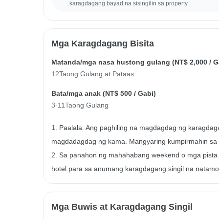
karagdagang bayad na sisingilin sa property.
Mga Karagdagang Bisita
Matanda/mga nasa hustong gulang (
NT$ 2,000
/ G
12Taong Gulang at Pataas
Bata/mga anak (
NT$ 500
/ Gabi)
3-11Taong Gulang
1. Paalala: Ang paghiling na magdagdag ng karagdag
magdadagdag ng kama. Mangyaring kumpirmahin sa h
2. Sa panahon ng mahahabang weekend o mga pista 
hotel para sa anumang karagdagang singil na natamo
Mga Buwis at Karagdagang Singil