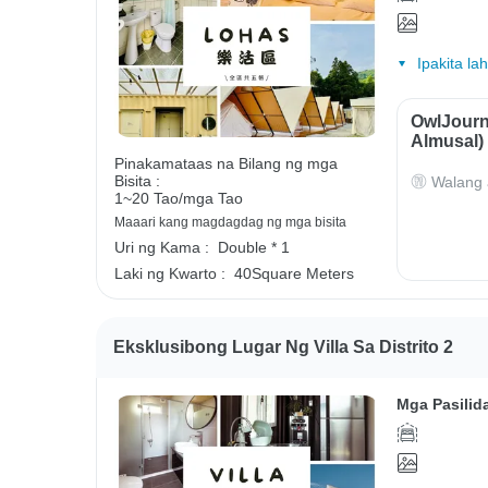
Ipakita la
OwlJourn
Almusal)
Pinakamataas na Bilang ng mga
Bisita :
Walang 
1~20 Tao/mga Tao
Maaari kang magdagdag ng mga bisita
Uri ng Kama :
Double * 1
Laki ng Kwarto :
40Square Meters
Eksklusibong Lugar Ng Villa Sa Distrito 2
Mga Pasilid