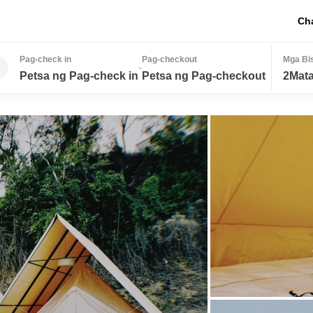
Ch
Pag-check in
Pag-checkout
Mga Bis
-
Petsa ng Pag-check in
Petsa ng Pag-checkout
2Mata