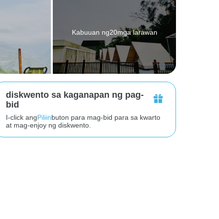
Kabuuan ng20mga larawan
diskwento sa kaganapan ng pag-
bid
I-click ang
Piliin
buton para mag-bid para sa kwarto
at mag-enjoy ng diskwento.