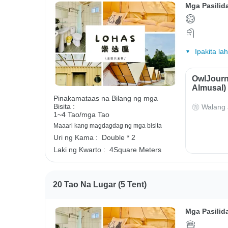
Mga Pasilid
Ipakita la
OwlJourn
Almusal)
Pinakamataas na Bilang ng mga
Bisita :
Walang 
1~4 Tao/mga Tao
Maaari kang magdagdag ng mga bisita
Uri ng Kama :
Double * 2
Laki ng Kwarto :
4Square Meters
20 Tao Na Lugar (5 Tent)
Mga Pasilid