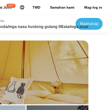
HOT
at JuJu
TWD
Samahan kami
Mag-log in
ita
Maghanap
nda/mga nasa hustong gulang 0Bata/mga anak