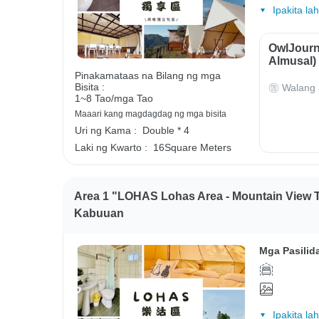
Ipakita la
OwlJourn
Almusal)
Pinakamataas na Bilang ng mga
Bisita :
Walang 
1~8 Tao/mga Tao
Maaari kang magdagdag ng mga bisita
Uri ng Kama :
Double * 4
Laki ng Kwarto :
16Square Meters
Area 1 "LOHAS Lohas Area - Mountain View T
Kabuuan
Mga Pasilid
Ipakita la