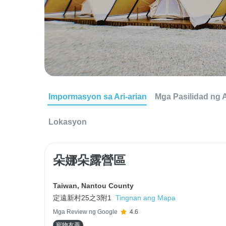
Impormasyon sa Ari-arian
Mga Pasilidad ng A
Lokasyon
朵娜朵露營區
Taiwan
,
Nantou County
定遠新村25之3附1
Tingnan ang Mapa
Mga Review ng Google
4.6
寵物友善