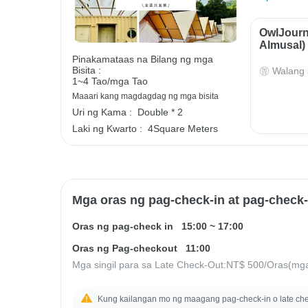
OwlJourn
Almusal)
Pinakamataas na Bilang ng mga
Bisita :
Walang 
1~4 Tao/mga Tao
Maaari kang magdagdag ng mga bisita
Uri ng Kama :
Double * 2
Laki ng Kwarto :
4Square Meters
Mga oras ng pag-check-in at pag-check
Oras ng pag-check in
15:00
~
17:00
Oras ng Pag-checkout
11:00
Mga singil para sa Late Check-Out:
NT$ 500
/Oras(mg
Kung kailangan mo ng maagang pag-check-in o late che