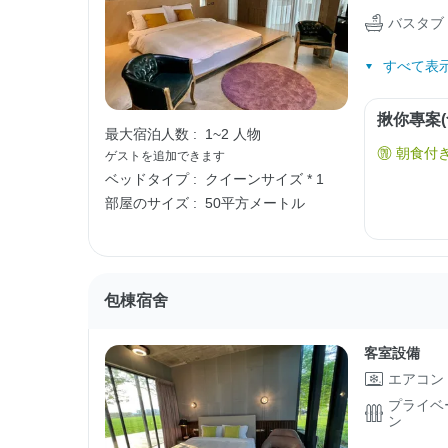
バスタブ
すべて表示
揪你專案(
最大宿泊人数 :
1~2 人物
朝食付
ゲストを追加できます
ベッドタイプ :
クイーンサイズ * 1
部屋のサイズ :
50平方メートル
包棟宿舍
客室設備
エアコン
プライベ
ン