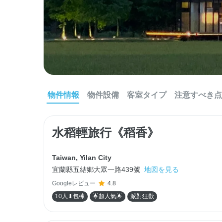
物件情報
物件設備
客室タイプ
注意すべき点
水稻輕旅行《稻香》
Taiwan
,
Yilan City
宜蘭縣五結鄉大眾一路439號
地図を見る
Googleレビュー
4.8
10人⬇包棟
🌟超人氣🌟
派對狂歡