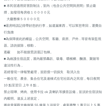
■ 本民宿適用菸害防制法，室內（包含公共空間與房間）禁止吸
煙，如發現每房收１００００元

   大廳整棟５００００元

■退房時請記得帶好您的行李，如遺漏東西，可以幫您寄回，運費自
行負擔

■為保障彼此的權益，公共空間、客廳、廚房、戶外...等皆有裝監視
器。請勿拔除，移動，

遮蔽　　如不能接受請退訂包棟。

■ 為維護住宿品質，屋內嚴禁轟趴、吸毒、嚼檳榔、酗酒、聚賭等
違法性行為，

若經發現一律報警處理，並賠償一切損失　取消入住

一般住宅、農舍、集合住宅及連棟式住宅社區內之民宿，每日夜間 
10 點至翌日 上午 8 點，

禁止喧嘩、烤肉、使用卡拉 ok 及喇叭等擴音設備，並須於住宿須知
內載明。違反上述規定，

將依發展觀光條例第 55 條第 3 項規定，處新臺幣 1 萬元以上 5 萬