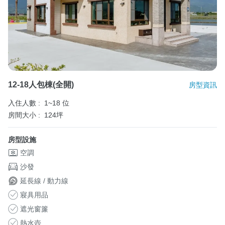
12-18人包棟(全開)
房型資訊
入住人數 :
1~18 位
房間大小 :
124坪
房型設施
空調
沙發
延長線 / 動力線
寢具用品
遮光窗簾
熱水壺