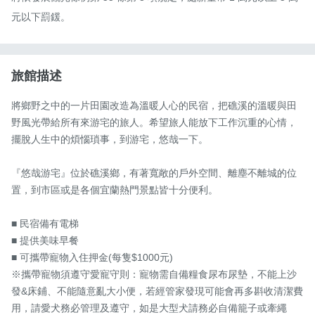
元以下罰鍰。
旅館描述
將鄉野之中的一片田園改造為溫暖人心的民宿，把礁溪的溫暖與田
野風光帶給所有來游宅的旅人。希望旅人能放下工作沉重的心情，
擺脫人生中的煩惱瑣事，到游宅，悠哉一下。

『悠哉游宅』位於礁溪鄉，有著寬敞的戶外空間、離塵不離城的位
置，到市區或是各個宜蘭熱門景點皆十分便利。

■ 民宿備有電梯

■ 提供美味早餐

■ 可攜帶寵物入住押金(每隻$1000元)

※攜帶寵物須遵守愛寵守則：寵物需自備糧食尿布尿墊，不能上沙
發&床鋪、不能隨意亂大小便，若經管家發現可能會再多斟收清潔費
用，請愛犬務必管理及遵守，如是大型犬請務必自備籠子或牽繩