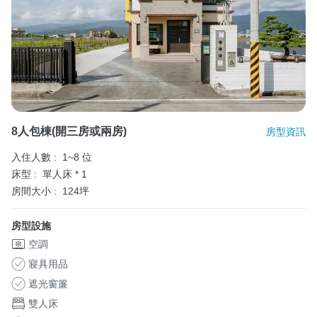
8人包棟(開三房或兩房)
房型資訊
入住人數 :
1~8 位
床型 :
單人床 * 1
房間大小 :
124坪
房型設施
空調
寢具用品
遮光窗簾
雙人床