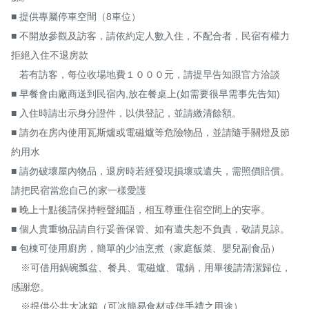
■ 提供專屬停車空間（8車位）

■ 不開放參觀及訪客，請依約定人數入住，不配合者，民宿有權力
拒絕入住不退房款

   若有訪客，每位收場地費１０００元，請提早告知跟官方洽談

■ 早餐會由廠商送到民宿內,放在餐桌上(如需要很早需事先告知)

■ 入住時請出示身分證件，以供登記，並請繳清餘額。

■ 請勿在房內使用瓦斯爐或電磁爐等危險物品，並請隨手關燈及節
約用水

■ 請勿破壞屋內物品，退房時若經發現損壞或遺失，需照價賠償。
請把民宿當您自己的家一樣愛護

■ 晚上十點後請保持輕聲細語，相互尊重住宿空間上的安寧。

■ 個人貴重物品請自行妥善保管、如有遺失恕不負責，敬請見諒。

■ 包棟可使用廚房，簡單的少油烹煮（家庭飯菜、嬰兒副食品）

　※可借用鍋碗瓢盆、餐具、電磁爐、電鍋，用畢後請清潔歸位，
感謝您。

　※提供公共大冰箱（可冰簡易食材或伴手禮之用途）
