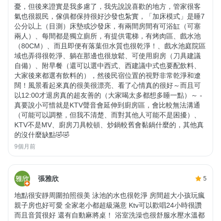
憂，但後來證實是我多慮了，我先說說喜歡的地方，管家很客
氣也很親民，傢俱都保持很好沙發也紮實，「加床模式」是睡7
公分以上（目測）床墊或沙發床，有兩間房間有可浴缸（可塞
兩人）、每間都是獨立廁所，有提供電梯，有烤肉區、戲水池
（80CM）、而且即便有落葉但水質也很乾淨！、戲水池庭院區
域也弄得很乾淨、躺在那邊也很放鬆、可使用廚房（刀具建議
自備）、附早餐（還可以選中西式、西建議中式也要配飲料、
大家後來都選有飲料的），然後民宿位置的視野非常乾淨和遼
闊！風景看起來真的很美很漂亮、看了心情真的很好～而且可
以12:00才退房真的超友善的（大家喝太多都想多睡一點）～ -
真要說小可惜就是KTV聲音會延伸到廚房區，會比較無法溝通
（可能可以調整，但我不清楚、而對其他人可能不是困擾）、
KTV不是MV、廚房刀具較頓、炒鍋較舊會黏鍋什麼的，其他真
的沒什麼缺點🤣🤣
9個月前
張雅欣
5
地點很安靜周圍拍照很美 泳池的水也很乾淨 房間超大小孩玩瘋
親子房也好可愛 全家老小都超級滿意 Ktv可以歡唱24小時很讚
而且音質很好 還有自動麻將桌！ 浴室洗澡也很舒服水壓水溫都