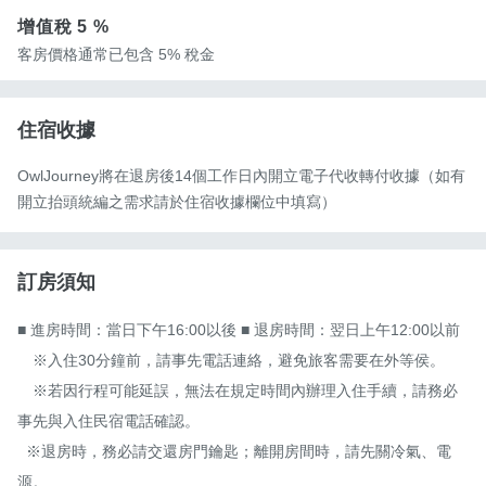
增值稅
5 %
客房價格通常已包含 5% 稅金
住宿收據
OwlJourney將在退房後14個工作日內開立電子代收轉付收據（如有
開立抬頭統編之需求請於住宿收據欄位中填寫）
訂房須知
■ 進房時間：當日下午16:00以後 ■ 退房時間：翌日上午12:00以前

　※入住30分鐘前，請事先電話連絡，避免旅客需要在外等侯。

　※若因行程可能延誤，無法在規定時間內辦理入住手續，請務必
事先與入住民宿電話確認。

  ※退房時，務必請交還房門鑰匙；離開房間時，請先關冷氣、電
源。
