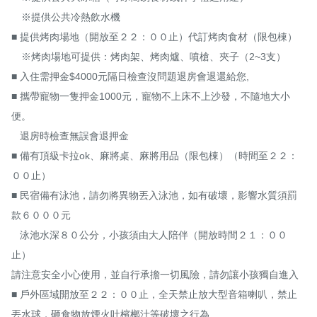
　※提供公共冷熱飲水機

■ 提供烤肉場地（開放至２２：００止）代訂烤肉食材（限包棟）

　※烤肉場地可提供：烤肉架、烤肉爐、噴槍、夾子（2~3支）

■ 入住需押金$4000元隔日檢查沒問題退房會退還給您,

■ 攜帶寵物一隻押金1000元，寵物不上床不上沙發，不隨地大小
便。

   退房時檢查無誤會退押金

■ 備有頂級卡拉ok、麻將桌、麻將用品（限包棟）（時間至２２：
００止）

■ 民宿備有泳池，請勿將異物丟入泳池，如有破壞，影響水質須罰
款６０００元　

   泳池水深８０公分，小孩須由大人陪伴（開放時間２１：００
止）

請注意安全小心使用，並自行承擔一切風險，請勿讓小孩獨自進入

■ 戶外區域開放至２２：００止，全天禁止放大型音箱喇叭，禁止
丟水球，砸食物放煙火吐檳榔汁等破壞之行為
