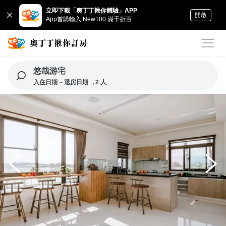
立即下載「奧丁丁揪你體驗」APP
開啟
App首購輸入 New100 滿千折百
悠哉游宅
入住日期 ~ 退房日期
, 2 人