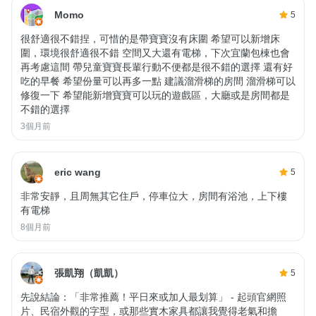
Momo
5
很舒適很不錯捏，可惜的是帶寶寶沒有床圍 希望可以新增床
圍，環境很舒適很不錯 空間又大還有電梯，下次宜蘭包棟也會
再考慮這間 帶兒童寶寶長輩行動不便都是很不錯的選擇 還有好
吃的早餐 希望份量可以再多一點 建議溜滑梯的房間 溜滑梯可以
修復一下 希望能新增寶寶可以玩的遊戲區，大廳或是房間都是
不錯的選擇
3個月前
eric wang
5
非常安靜，且周無其它住戶，停車位大，房間有浴池，上下樓
有電梯
8個月前
張凱翔（凱凱）
5
先說結論：「非常推薦！平日來或加人最划算」 - 起頭官網照
片、民宿外觀的字型，或那些實木家具都讓我覺得老氣和擔