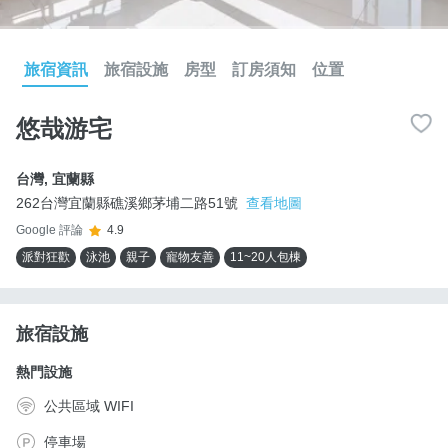
旅宿資訊
旅宿設施
房型
訂房須知
位置
悠哉游宅
台灣
,
宜蘭縣
262台灣宜蘭縣礁溪鄉茅埔二路51號
查看地圖
Google 評論
4.9
派對狂歡
泳池
親子
寵物友善
11~20人包棟
旅宿設施
熱門設施
公共區域 WIFI
停車場