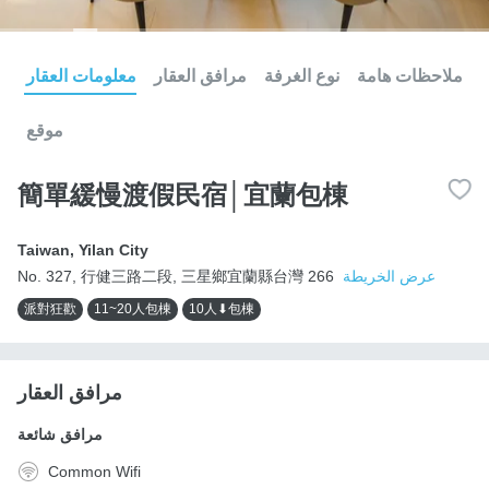
ملاحظات هامة
نوع الغرفة
مرافق العقار
معلومات العقار
موقع
簡單緩慢渡假民宿│宜蘭包棟
Taiwan
,
Yilan City
عرض الخريطة
No. 327, 行健三路二段, 三星鄉宜蘭縣台灣 266
派對狂歡
11~20人包棟
10人⬇包棟
مرافق العقار
مرافق شائعة
Common Wifi