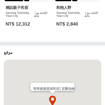
桐話親子民宿
和煦人野
الإقامة مع
|
Sanxing Township,
الإقامة مع
|
Sanxing Township,
عائلة
Yilan City
عائلة
Yilan City
NT$ 12,312
NT$ 2,840
موقع
簡單緩慢渡假民宿│宜蘭包棟