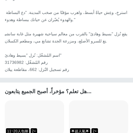
استرخِ، وعِش حياةً أبسط، واهرب مؤقتًا من صخب المدينة. "دع البساطة 
والهدوء يُعبّران عن حياتك ببساطة وهدوء."

يقع نُزل "بسيط وهادئ" بالقرب من معالم سياحية شهيرة مثل غابة سانشي
نغ للسرو الأصلع، ومزرعة الجدة تشانغ مي، ومطعم الكسلان.

اسم المُشغّل: نُزل "بسيط وهادئ"

رقم المُشغّل: 31736982

رقم تسجيل النُزل: 662، مقاطعة ييلان
هل تعلم؟ مؤخراً، أصبح الجميع يتابعون...
11~20人包棟
2+
🌟超人氣🌟
2+