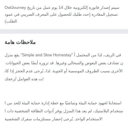
OwlJourney سيتم إصدار فاتورة إلكترونية خلال 14 يوم عمل من تاريخ
تسجيل المغادرة (حدد طلبك للحصول على المعرف الضريبي في عمود
الطلب).
ملاحظات هامة
يقع منزل "Simple and Slow Homestay" في الريف، لذا من المحتمل أ
ن تصادف بعض البعوض والسحالي وغيرها. قد تزوره أيضًا بعض الحيوانات 
الأخرى بسبب الظروف الموسمية أو الجوية. لذا، يُرجى عدم الحجز إذا كان
ت هذه العوامل تُزعجك!

استجابةً لجهود حماية البيئة وتماشيًا مع خطة إدارة حماية البيئة للحد من ا
ستخدام البلاستيك، لم يعد هذا المنزل يوفر أدوات النظافة الشخصية ذات ا
لاستخدام الواحد. يُرجى إحضار مستلزمات سفرك الشخصية!
