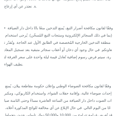
ة. نعتذر عن أي إزعاج.

• وفقًا لقانون مكافحة أضرار التبغ، يُمنع التدخين منعًا باتًا داخل دار الضيافة 
(بما في ذلك السجائر الإلكترونية ومنتجات التبغ المُسخّن). يُرجى استخدام 
منطقة التدخين الخارجية المُخصصة في الطابق الأول عند الحاجة. ونُقدّر ت
عاونكم. في حال وجود أي دخان أو أعقاب سجائر متبقية بعد تسجيل المغاد
رة، سيتم فرض رسوم إضافية تُعادل قيمة ليلة واحدة على سعر الغرفة لت
نظيف الهواء.

وفقًا لقانون مكافحة الضوضاء الوطني وإعلان حكومة مقاطعة ييلان، يُمنع 
إحداث ضوضاء عالية، وإقامة حفلات الشواء، واستخدام الكاريوكي، ومكبر
ات الصوت داخل دار الضيافة من الساعة العاشرة مساءً وحتى الثامنة صبا
حًا من اليوم التالي. في حال الإبلاغ عن أي مخالفة للوائح المذكورة أعلاه، 
قد تُفرض غرامة تتراوح بين 10,000 و50,000 دولار تايواني جديد، يتحملها 