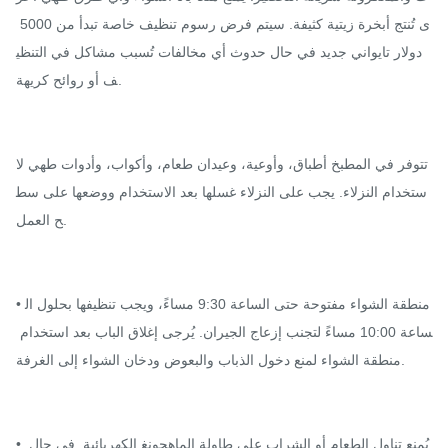
ى تُنتج أبخرة زيتية كثيفة. سيتم فرض رسوم تنظيف خاصة تبدأ من 5000 
دولار تايواني جديد في حال حدوث أي مخالفات تُسبب مشاكل في التنظي
ف أو روائح كريهة.

تتوفر في المطبخ أطباق، وأوعية، وعيدان طعام، وأكواب، وأدوات طهي لا
ستخدام النزلاء. يجب على النزلاء غسلها بعد الاستخدام ووضعها على سط
ح العمل.

• منطقة الشواء مفتوحة حتى الساعة 9:30 مساءً، ويجب تنظيفها بحلول ال
ساعة 10:00 مساءً لتجنب إزعاج الجيران. يُرجى إغلاق الباب بعد استخدام 
منطقة الشواء لمنع دخول الذباب والبعوض ودخان الشواء إلى الغرفة.

• يُمنع تناول الطعام أو الشراب على طاولة الماهجونغ الكهربائية. في حال 