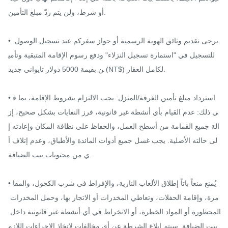
أو شرط، ولن يتم ردّ مبلغ التأمين.

• يرجى تقديم وثائق الهوية الرسمية أو جواز سفركم عند تسجيل الوصول 
للتسجيل في "استمارة تسجيل النزلاء" ودفع رسوم الإقامة المتبقية وتأمي
ن بقيمة 5000 دولار تايواني جديد (NT$) لكامل العقار.

• استرداد مبلغ تأمين الغرفة/المنزل: يجب الالتزام بشروط الإقامة، بما ف
ي ذلك: عدم القيام بأي أنشطة غير قانونية، فرز النفايات بشكل صحيح، إز
الة جميع القمامة من أسطح العمل، والحفاظ على نظافة المكان وإعادته إ
لى حالته الأصلية. يجب غسل جميع أدوات المائدة والأطباق، وعدم إتلاف أ
ي من محتويات بيت الضيافة.

• يُمنع منعاً باتاً إطلاق الألعاب النارية، والإفراط في شرب الكحول، والمقا
مرة، وإقامة الحفلات، وتعاطي المخدرات أو الاتجار بها، وحمل المخدرات 
المحظورة أو المواد الخطرة، أو الانخراط في أي أنشطة غير قانونية داخل 
بيت الضيافة. سيتم إبلاغ الشرطة عن أي مخالفات لاتخاذ الإجراءات اللازم