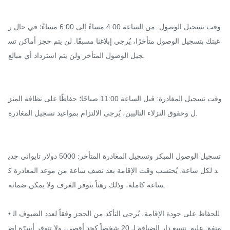
وقت تسجيل الوصول: من الساعة 4:00 مساءً إلى 6:00 مساءً؛ في حال ر
غبتك بتسجيل الوصول متأخرًا، يُرجى إبلاغنا مسبقًا. لن يتم حجز أماكن تس
جيل الوصول المتأخر ولن يتم استرداد أي مبالغ.

وقت تسجيل المغادرة: قبل الساعة 11:00 صباحًا؛ حفاظًا على نظافة المنز
ل وحقوق النزلاء التاليين، يُرجى الالتزام بمواعيد تسجيل المغادرة.

تسجيل الوصول المبكر وتسجيل المغادرة المتأخر: 5000 دولار تايواني جدي
د لكل ساعة. يُحتسب وقت الإقامة بعد نصف ساعة من موعد المغادرة ك
ساعة كاملة، وذلك رهناً بتوفر الغرف ولا يمكن ضمانه.

• للحفاظ على جودة الإقامة، يُرجى التأكد من الحجز وفقاً لعدد الضيوف ال
متفق عليه. تتسع دار الضيافة لـ 20 شخصاً كحد أقصى، ولا تتوفر أسرّة إض