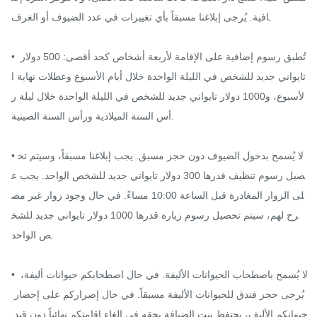
افية. يُرجى إبلاغنا مسبقاً بأي تغييرات في عدد الضيوف أو الغرف.

• تُطبق رسوم إضافية على الإقامة لأربعة أشخاص كحد أقصى: 500 دولار 
تايواني جديد للشخص في الليلة الواحدة خلال أيام الأسبوع وعطلات نهاية ا
لأسبوع، و1000 دولار تايواني جديد للشخص في الليلة الواحدة خلال ليلة ر
أس السنة الميلادية ورأس السنة الصينية.

• لا يُسمح بدخول الضيوف دون حجز مسبق. يجب إبلاغنا مسبقاً، وسيتم تح
صيل رسوم تنظيف قدرها 300 دولار تايواني جديد للشخص الواحد. يجب ع
لى الزوار المغادرة قبل الساعة 10:00 مساءً. في حال وجود زوار غير مص
رح لهم، سيتم تحصيل رسوم زيارة قدرها 1000 دولار تايواني جديد للشخ
ص الواحد.

• لا يُسمح باصطحاب الحيوانات الأليفة. في حال اصطحابكم حيوانات أليفة، 
يُرجى حجز فندق للحيوانات الأليفة مسبقاً. في حال إصراركم على إحضار 
حيوانكم الأليف، يحتفظ بيت الضيافة بحقه في إلغاء إقامتكم نهائياً دون قيد 