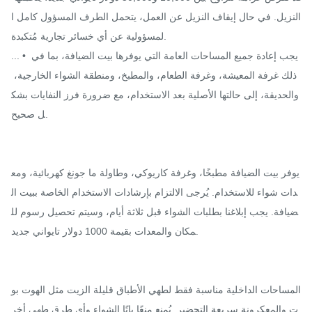
النزيل. في حال إيقاف النزيل عن العمل، يتحمل الطرف المسؤول كامل ا
لمسؤولية عن أي خسائر تجارية مُتكبدة.

... • يجب إعادة جميع المساحات العامة التي يوفرها بيت الضيافة، بما في 
ذلك غرفة المعيشة، وغرفة الطعام، والمطبخ، ومنطقة الشواء الخارجية، 
والحديقة، إلى حالتها الأصلية بعد الاستخدام، مع ضرورة فرز النفايات بشك
ل صحيح.

يوفر بيت الضيافة مطبخًا، وغرفة كاريوكي، وطاولة ما جونغ كهربائية، ومع
دات شواء للاستخدام. يُرجى الالتزام بإرشادات الاستخدام الخاصة ببيت ال
ضيافة. يجب إبلاغنا بطلبات الشواء قبل ثلاثة أيام، وسيتم تحصيل رسوم لل
مكان والمعدات بقيمة 1000 دولار تايواني جديد.

المساحات الداخلية مناسبة فقط لطهي الأطباق قليلة الزيت مثل الهوت بو
ت والمعكرونة سريعة التحضير. يُمنع منعًا باتًا الشواء وأي طرق طهي أخر