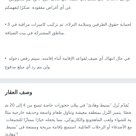
عن أي أغراض مفقودة. شكرًا لتفهمكم.

• لحماية حقوق الطرفين وسلامة النزلاء، تم تركيب كاميرات مراقبة في ال
مناطق المشتركة في بيت الضيافة.

• في حال انتهاك أي ضيف لقواعد الإقامة أثناء إقامته، سيتم رفض دخوله 
ولن يتم رد أي مبلغ مدفوع.
وصف العقار
يُقدّم نُزل "بسيط وهادئ" في ييلان حجوزات خاصة تتسع من 4 إلى 20 ش
خصًا. يتميز النُزل بمنطقة معيشة وتناول طعام واسعة وحديقة خارجية مثال
ية للشواء ولعب الماهجونغ والكاريوكي، مما يجعله خيارًا ممتازًا للتجمعات 
مع الأصدقاء أو الرحلات العائلية. استمتع بإقامة مريحة وممتعة في "بسيط 
وهادئ"!
