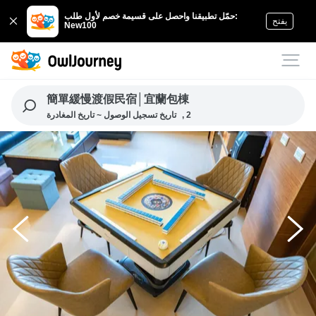
حمّل تطبيقنا واحصل على قسيمة خصم لأول طلب:
يفتح
New100
簡單緩慢渡假民宿│宜蘭包棟
, 2
تاريخ تسجيل الوصول ~ تاريخ المغادرة