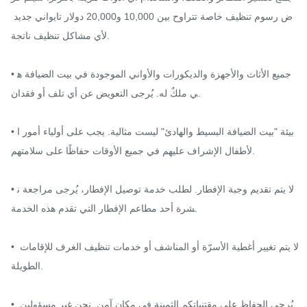
ض رسوم تنظيف خاصة تتراوح بين 10,000 و20,000 دولار تايواني جديد 
لأي مشاكل تنظيف ناتجة.

• جميع الأثاث والأجهزة والديكورات والأواني الموجودة في بيت الضيافة ه
ي ملكٌ له. يُرجى التعويض عن أي تلف أو فقدان.

• بيئة "بيت الضيافة البسيط والهادئ" ليست مثالية. يجب على أولياء أمور ا
لأطفال الإشراف عليهم في جميع الأوقات حفاظًا على سلامتهم.

• لا يتم تقديم وجبة الإفطار. لطلب خدمة توصيل الإفطار، يُرجى مراجعة ن
شرة أحد مطاعم الإفطار التي تقدم هذه الخدمة.

• لا يتم تغيير أغطية الأسرّة أو المناشف أو خدمات تنظيف الغرف للإقامات 
الطويلة.

• يُرجى الحفاظ على مقتنياتكم الثمينة في مكان آمن. نحن غير مسؤولين 