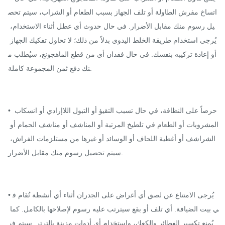
اتساخ مفرش الطاولة أو تلف الجهاز بسبب الطعام أو الشراب، سيتم تحص
يل رسوم منك مقابل الأضرار. في حال حدوث أي عطل أثناء الاستخدام، 
يُرجى استخدام طريقة الخلط اليدوي بدلاً من ذلك؛ لا تحاول تفكيك الجهاز 
أو إعادة تركيبه بنفسك. في حال فقدان أي من قطع الماهجونغ، سيُطلب م
نك دفع ثمن المجموعة كاملة.

• حرصاً على النظافة، في حال تسبب التقيؤ أو التبول اللاإرادي أو انسكاب 
المشروبات أو الطعام في تلطيخ المرتبة أو المناشف أو مناشف الحمام أو 
الشراشف أو أغطية اللحاف أو الوسائد أو غيرها من مستلزمات الفراش، 
سيتم تحصيل رسوم منك مقابل الأضرار.

• يُرجى الامتناع عن لصق أي أغراض على الجدران أثناء أي أنشطة تُقام ف
ي بيت الضيافة. أي تلف أو بقع سيترتب عليه رسوم لإصلاحها بالكامل. كما 
يُمنع تكسير الفطائر والكعك، واستخدام أي أدوات مزينة بالترتر. سيتم فر