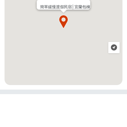
簡單緩慢渡假民宿│宜蘭包棟