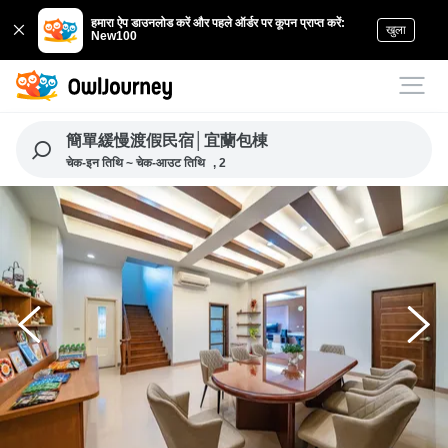
हमारा ऐप डाउनलोड करें और पहले ऑर्डर पर कूपन प्राप्त करें:
खुला
New100
簡單緩慢渡假民宿│宜蘭包棟
चेक-इन तिथि ~ चेक-आउट तिथि
, 2