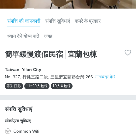
संपत्ति की जानकारी
संपत्ति सुविधाएं
कमरे के प्रकार
ध्यान देने योग्य बातें
जगह
簡單緩慢渡假民宿│宜蘭包棟
Taiwan
,
Yilan City
No. 327, 行健三路二段, 三星鄉宜蘭縣台灣 266
मानचित्र देखें
派對狂歡
11~20人包棟
10人⬇包棟
संपत्ति सुविधाएं
लोकप्रिय सुविधाएं
Common Wifi