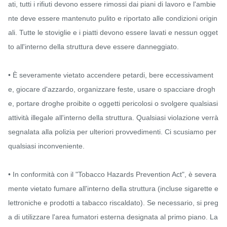
ati, tutti i rifiuti devono essere rimossi dai piani di lavoro e l'ambie
nte deve essere mantenuto pulito e riportato alle condizioni origin
ali. Tutte le stoviglie e i piatti devono essere lavati e nessun ogget
to all'interno della struttura deve essere danneggiato.

• È severamente vietato accendere petardi, bere eccessivament
e, giocare d'azzardo, organizzare feste, usare o spacciare drogh
e, portare droghe proibite o oggetti pericolosi o svolgere qualsiasi 
attività illegale all'interno della struttura. Qualsiasi violazione verrà 
segnalata alla polizia per ulteriori provvedimenti. Ci scusiamo per 
qualsiasi inconveniente.

• In conformità con il "Tobacco Hazards Prevention Act", è severa
mente vietato fumare all'interno della struttura (incluse sigarette e
lettroniche e prodotti a tabacco riscaldato). Se necessario, si preg
a di utilizzare l'area fumatori esterna designata al primo piano. La 