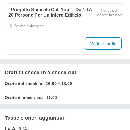
"Progetto Speciale Call You" - Da 10 A
Politica di
20 Persone Per Un Intero Edificio.
cancellazione
Senza colazione
Vedi le tariffe
Orari di check-in e check-out
Orario del check-in
16:00
~
18:00
Orario di check-out
11:00
Tasse e oneri aggiuntivi
I.V.A.
5 %