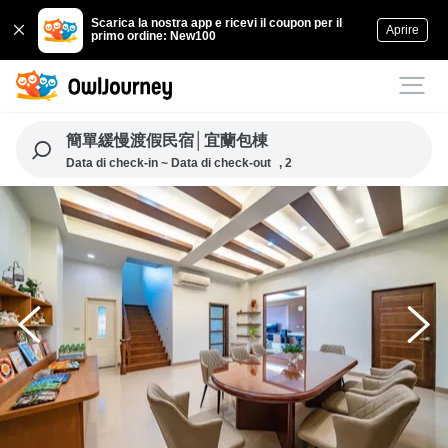
Scarica la nostra app e ricevi il coupon per il
Aprire
primo ordine: New100
簡單緩慢渡假民宿│宜蘭包棟
Data di check-in ~ Data di check-out
, 2