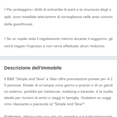
• Per proteggere i diritti di entrambe le parti e la sicurezza degli o
spiti, sono installate telecamere di sorveglianza nelle aree comuni 
della guesthouse.

• Se un ospite viola il regolamento interno durante il soggiorno, gli 
verrà negato l'ingresso e non verrà effettuato alcun rimborso.
Descrizione dell'immobile
Il B&B "Simple and Slow" a Yilan offre prenotazioni private per 4-2
0 persone. Dotato di un'ampia zona giorno e pranzo e di un giardi
no esterno, perfetto per barbecue, mahjong e karaoke, è la scelta 
ideale per riunioni di amici o viaggi in famiglia. Godetevi un soggi
orno rilassante e piacevole al "Simple and Slow"!

Rallentate, abbracciate una vita più semplice e fuggite temporane