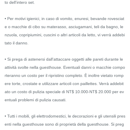
to dell'intero set.

• Per motivi igienici, in caso di vomito, enuresi, bevande rovesciat
e o macchie di cibo su materasso, asciugamani, teli da bagno, le
nzuola, copripiumini, cuscini o altri articoli da letto, vi verrà addebi
tato il danno.

• Si prega di astenersi dall'attaccare oggetti alle pareti durante le 
attività svolte nella guesthouse. Eventuali danni o macchie compo
rteranno un costo per il ripristino completo. È inoltre vietato romp
ere torte, crostate e utilizzare articoli con paillettes. Verrà addebit
ato un costo di pulizia speciale di NT$ 10.000-NT$ 20.000 per ev
entuali problemi di pulizia causati.

• Tutti i mobili, gli elettrodomestici, le decorazioni e gli utensili pres
enti nella guesthouse sono di proprietà della guesthouse. Si preg