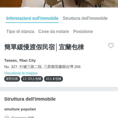
Informazioni sull'immobile
Struttura dell'immobile
Tipo di stanza
Cose da notare
Posizione
簡單緩慢渡假民宿│宜蘭包棟
Taiwan
,
Yilan City
No. 327, 行健三路二段, 三星鄉宜蘭縣台灣 266
Visualizza la mappa
派對狂歡
11~20人包棟
10人⬇包棟
Struttura dell'immobile
strutture popolari
Common Wifi