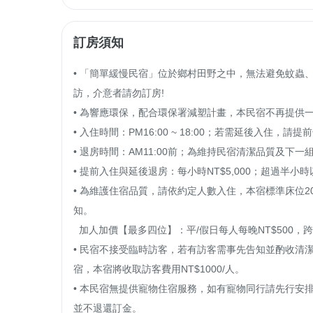
訂房須知
• 「簡單緩慢民宿」位於鄉村田野之中，無法避免蚊蟲
訪，介意者請勿訂房!

• 為響應環保，配合環保署減塑計畫，本民宿不再提供一
• 入住時間：PM16:00 ~ 18:00；若需延後入住，
• 退房時間：AM11:00前；為維持民宿清潔品質及下
• 提前入住與延後退房：每小時NT$5,000；超過半
• 為維護住宿品質，請依約定人數入住，本宿標準床位
知。

  加人加價【最多四位】：平/假日每人每晚NT$500，跨年及春節期間每人每晚NT$1000。

• 民宿不接受臨時訪客，若有訪客需事先告知並酌收清潔費
宿，本宿將收取訪客費用NT$1000/人。

• 本民宿無提供寵物住宿服務，如有寵物同行請先行安
並不退還訂金。
