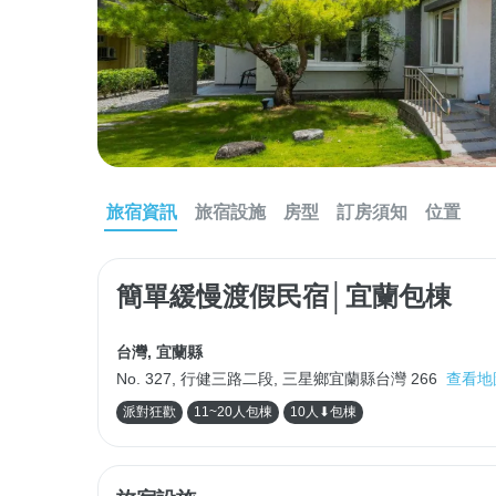
旅宿資訊
旅宿設施
房型
訂房須知
位置
簡單緩慢渡假民宿│宜蘭包棟
台灣
,
宜蘭縣
No. 327, 行健三路二段, 三星鄉宜蘭縣台灣 266
查看地
派對狂歡
11~20人包棟
10人⬇包棟