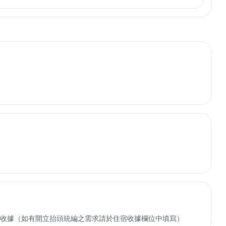
收轉付收據（如有開立抬頭統編之需求請於住宿收據欄位中填寫）