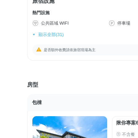
旅宿設施
熱門設施
公共區域 WIFI
停車場
顯示全部(31)
是否額外收費請依旅宿現場為主
房型
包棟
揪你專案6
不含餐