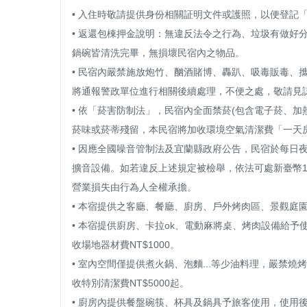
• 入住時敬請提供身份相關証明文件或護照，以便登記「
• 返還包棟押金說明：無違反法令之行為、垃圾有做好
鍋碗皆清洗完畢，無損壞民宿內之物品。

• 民宿內嚴禁施放炮竹、酗酒賭博、轟趴、吸毒販毒、
將通報警政單位進行相關後續處理，不便之處，敬請見諒
• 依「菸害防制法」，民宿內全面禁菸(包含電子菸、
菸味或菸蒂殘留，本民宿將加收環境空氣清潔費「一天房
• 因應全國噪音管制法及宜蘭縣政府公告，民宿於每日夜
擴音設備。如若違反上述規定被檢舉，依法可處新臺幣
營業損失由行為人全權承擔。

• 本宿提供之客廳、餐廳、廚房、戶外烤肉區、景觀庭園
• 本宿提供廚房、卡拉ok、電動麻將桌、烤肉設備給
收場地器材費NT$1000。

• 室內空間僅提供煮火鍋、泡麵...等少油料理，嚴禁
收特別清潔費NT$5000起。

• 廚房內提供餐盤碗筷、杯具及鍋具予旅客使用，使用