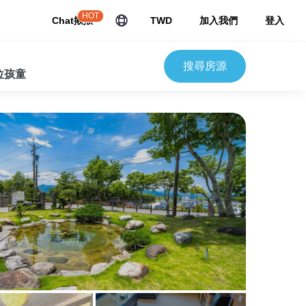
HOT
Chat揪揪
TWD
加入我們
登入
搜尋房源
 位孩童