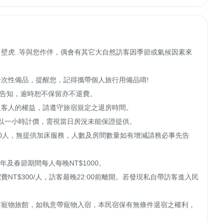
、壁虎..等與您作伴，偶會有其它大自然訪客因季節或氣候因素來
次性備品，提醒您，記得攜帶個人旅行用備品唷!

請提前告知，逾時恕不保留亦不退費。

一組客人的權益，請遵守旅宿規定之退房時間。

小時以一小時計價，需視當日房況未能保證提供。

20人，無提供加床服務，人數及房間數量如有增減請務必事先告
NT$300/人，訪客最晚22:00前離開。若發現私自帶訪客進入民
排寵物旅館，如執意帶寵物入宿，本民宿保有無條件退宿之權利，