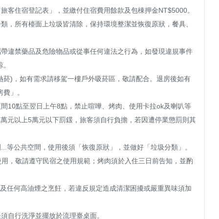
旅客住宿登記表」，並繳付住宿費用餘款及包棟押金NT$5000。

分類，所有檯面上垃圾皆清除，保持環境整潔並恢復原狀，餐具、
攜帶違禁藥品及危險物品或從事任何違法之行為，如發現違規事件
。

加熱菸)，如有需求請移駕一樓戶外吸菸區，敬請配合。退房後如有
費」。

間10點至翌日上午8點，禁止喧嘩、烤肉、使用卡拉ok及喇叭等
1萬元以上5萬元以下罰鍰，旅客須自行負擔，若因遭停業懲罰則其
...等公共空間，使用後須「恢復原狀」，並做好「垃圾分類」。

予使用，敬請遵守民宿之使用規範；烤肉須於入住三日前告知，並酌
燒烤及任何高油煙之烹飪，若違反規定造成清潔困擾或嚴重異味須加
後須自行洗淨並擺放於流理臺桌面。
