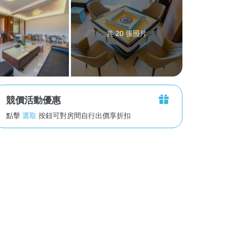
共 20 張照片
競價活動優惠
點擊
選取
按鈕可對房間自行出價享折扣