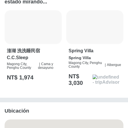
estado mirando...
澎湖 洗洗睡民宿
Spring Villa
C.C.Sleep
Spring Villa
Magong City, Penghu
Magong City,
|
Cama y
|
Albergue
County
Penghu County
desayuno
NT$
NT$ 1,974
3,030
Ubicación