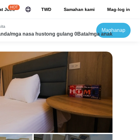
HOT
at JuJu
TWD
Samahan kami
Mag-log in
ita
Maghanap
nda/mga nasa hustong gulang 0Bata/mga anak