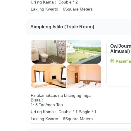
Uri ng Kama :
Double * 2
Laki ng Kwarto :
6Square Meters
Simpleng Istilo (triple Room)
OwlJourn
Almusal)
Kasama 
Pinakamataas na Bilang ng mga
Bisita :
1~3 Tao/mga Tao
Uri ng Kama :
Double * 1
Single * 1
Laki ng Kwarto :
6Square Meters