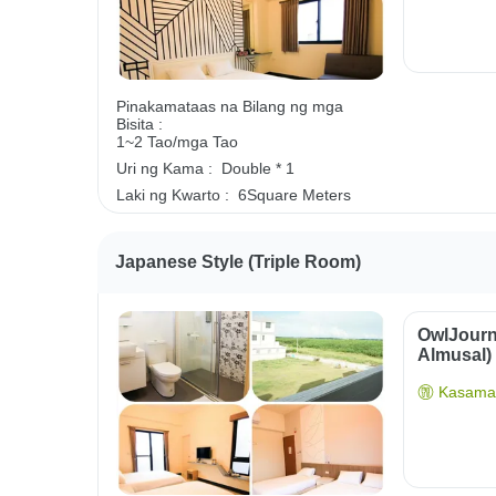
Pinakamataas na Bilang ng mga
Bisita :
1~2 Tao/mga Tao
Uri ng Kama :
Double * 1
Laki ng Kwarto :
6Square Meters
Japanese Style (triple Room)
OwlJourn
Almusal)
Kasama 