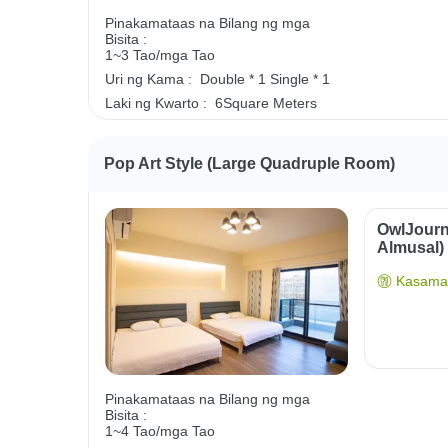
Pinakamataas na Bilang ng mga
Bisita :
1~3 Tao/mga Tao
Uri ng Kama :
Double * 1
Single * 1
Laki ng Kwarto :
6Square Meters
Pop Art Style (Large Quadruple Room)
OwlJourn
Almusal)
Kasama 
Pinakamataas na Bilang ng mga
Bisita :
1~4 Tao/mga Tao