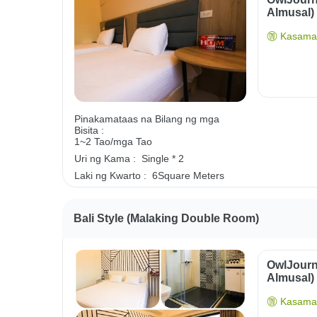
Almusal)
Kasama 
Pinakamataas na Bilang ng mga
Bisita :
1~2 Tao/mga Tao
Uri ng Kama :
Single * 2
Laki ng Kwarto :
6Square Meters
Bali Style (malaking Double Room)
OwlJourn
Almusal)
Kasama 