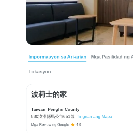
Impormasyon sa Ari-arian
Mga Pasilidad ng A
Lokasyon
波莉士的家
Taiwan
,
Penghu County
880澎湖縣馬公市651號
Tingnan ang Mapa
Mga Review ng Google
4.9