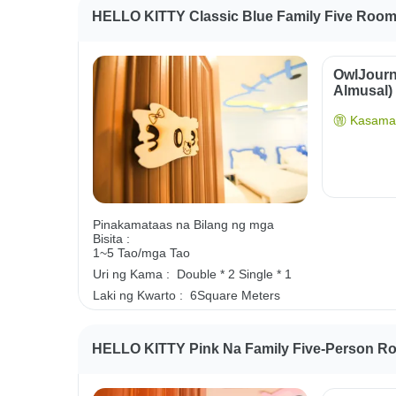
HELLO KITTY Classic Blue Family Five Roo
OwlJourn
Almusal)
Kasama 
Pinakamataas na Bilang ng mga
Bisita :
1~5 Tao/mga Tao
Uri ng Kama :
Double * 2
Single * 1
Laki ng Kwarto :
6Square Meters
HELLO KITTY Pink Na Family Five-Person R