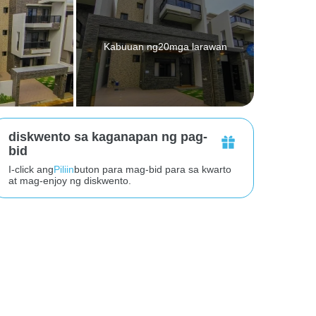
Kabuuan ng20mga larawan
diskwento sa kaganapan ng pag-
bid
I-click ang
Piliin
buton para mag-bid para sa kwarto
at mag-enjoy ng diskwento.