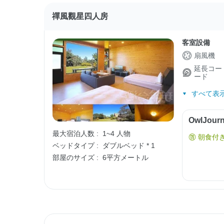
禪風觀星四人房
客室設備
扇風機
延長コー
ード
すべて表示
OwlJo
最大宿泊人数 :
1~4 人物
朝食付
ベッドタイプ :
ダブルベッド * 1
部屋のサイズ :
6平方メートル