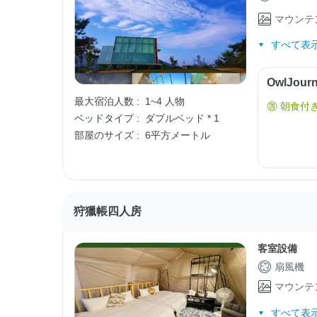
マウンテ
すべて表示
OwlJo
最大宿泊人数 :
1~4 人物
朝食付
ベッドタイプ :
ダブルベッド * 1
部屋のサイズ :
6平方メートル
狩獵帳四人房
客室設備
扇風機
マウンテ
すべて表示