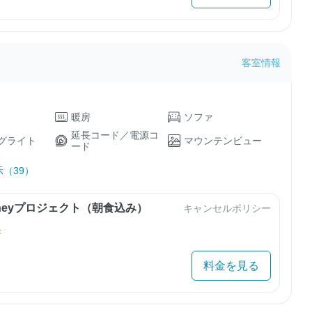
客室情報
暖房
ソファ
延長コード／電源コ
グライト
マウンテンビュー
ード
（39）
urneyプロジェクト（朝食込み）
キャンセルポリシー
き
料金を見る