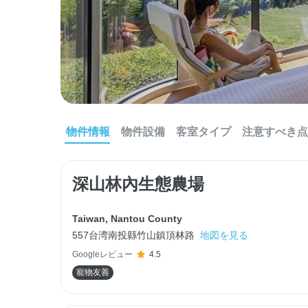
物件情報
物件設備
客室タイプ
注意すべき点
深山林內生態農場
Taiwan
,
Nantou County
557台湾南投縣竹山鎮頂林路
地図を見る
Googleレビュー
4.5
寵物友善