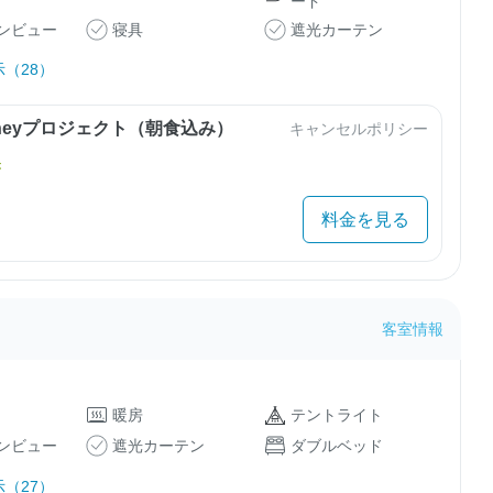
ード
ンビュー
寝具
遮光カーテン
（28）
urneyプロジェクト（朝食込み）
キャンセルポリシー
き
料金を見る
客室情報
暖房
テントライト
ンビュー
遮光カーテン
ダブルベッド
（27）