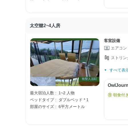
太空艙2~4人房
客室設備
エアコン
ストリン
すべて表示
OwlJo
最大宿泊人数 :
1~2 人物
朝食付
ベッドタイプ :
ダブルベッド * 1
部屋のサイズ :
6平方メートル