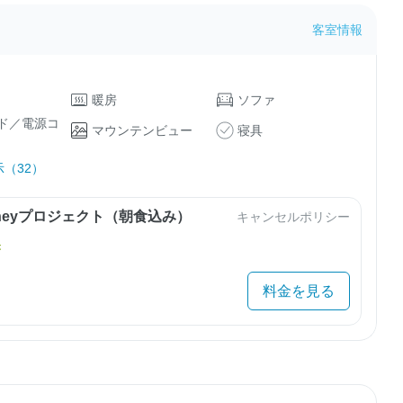
客室情報
暖房
ソファ
ド／電源コ
マウンテンビュー
寝具
（32）
urneyプロジェクト（朝食込み）
キャンセルポリシー
き
料金を見る