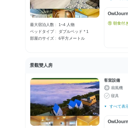
OwlJo
朝食付
最大宿泊人数 :
1~4 人物
ベッドタイプ :
ダブルベッド * 1
部屋のサイズ :
6平方メートル
景觀雙人房
客室設備
扇風機
寝具
すべて表示
OwlJo