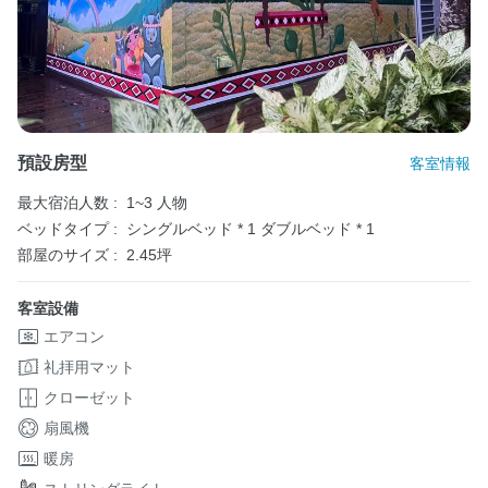
預設房型
客室情報
最大宿泊人数 :
1~3 人物
ベッドタイプ :
シングルベッド * 1
ダブルベッド * 1
部屋のサイズ :
2.45坪
客室設備
エアコン
礼拝用マット
クローゼット
扇風機
暖房