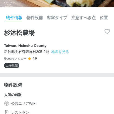
物件情報
物件設備
客室タイプ
注意すべき点
位置
杉沐松農場
Taiwan
,
Hsinchu County
新竹縣尖石鄉錦屏村205-2號
地図を見る
Googleレビュー
4.9
山海景觀
物件設備
人気の施設
公共エリアWIFI
レストラン