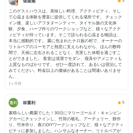
張淑涵
5
このゲストハウスは、美味しい料理、アクティビティ、そし
て心温まる体験を豊富に提供してくれる場所です。 チェック
イン後、楽しいアフタヌーンティー、タイヤル族の文化体
験、夕食、ハーブ作りのワークショップなど、様々なアクテ
ィビティが待っています。そこで語られる心温まる物語は、
本当に感動的です。 霧に包まれたナロ族の村で、オーナーの
リトルベアのユーモアと熱意に支えられながら、ほんの数時
間で、天候に左右されることなく、充実した休暇を過ごすこ
とができました。 客室は清潔でモダン、寝具やアメニティも
上質なものばかりです。 ぜひ一度訪れて、あるいは宿泊して
みてください。料金以上の価値があることは間違いありませ
ん。
1ヶ月前
林重利
5
素晴らしい農園でした！30日にマリーゴールド・キャンピン
グカーにチェックインし、竹筒の敬礼、アーチェリー、餅作
り、竹米作り、夜のDIYワークショップなど、様々なアクティ
ビティに参加しました。ハンサムなオーナー、リトルベアが