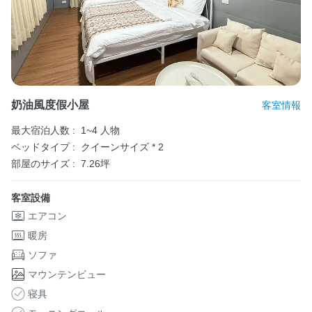
奶油風度假小屋
客室情報
最大宿泊人数 :
1~4 人物
ベッドタイプ :
クイーンサイズ * 2
部屋のサイズ :
7.26坪
客室設備
エアコン
暖房
ソファ
マウンテンビュー
寝具