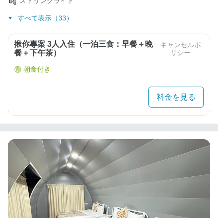
ストリングライト
すべて表示（33）
揪你專案 3人入住（一泊三食：早餐＋晚
キャンセルポ
餐＋下午茶）
リシー
朝食付き
料金を見る