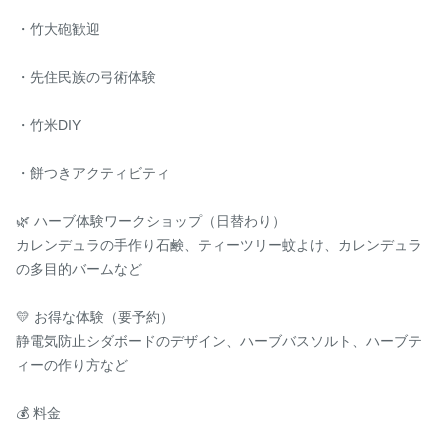
・竹大砲歓迎

・先住民族の弓術体験

・竹米DIY

・餅つきアクティビティ

🌿 ハーブ体験ワークショップ（日替わり）

カレンデュラの手作り石鹸、ティーツリー蚊よけ、カレンデュラ
の多目的バームなど

💛 お得な体験（要予約）

静電気防止シダボードのデザイン、ハーブバスソルト、ハーブテ
ィーの作り方など

💰 料金
