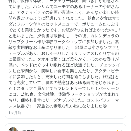
竹筒ご飯作り体験、アーチェリー体験、餅つき）が用意され
ていました。ハンサムでユーモアのあるオーナーの小雄さん
は、アクティビティの企画が素晴らしく、みんなが楽しい時
間を過ごせるように配慮してくれました。 朝食と夕食はサラ
ダとフルーツ付きのセットメニューで、ボリュームたっぷり
でとても美味しかったです。お腹が2つあればよかったのに！
と思いました。夕食後は散歩をし、その後、カレンデュラの
リップクリーム作り体験ワークショップに参加しました。素
敵な実用的なお土産になりました！ 部屋には小さなソファと
テーブルがあり、おしゃべりしたりリラックスしたりするの
に最適でした。タオルは驚くほど柔らかく、ほのかな香りが
漂い、ベッドはぐっすり眠れるほど快適でした。 チェックイ
ンした瞬間から、美味しい食事を楽しんだり、アクティビテ
ィに参加したりと、充実した時間を過ごしました。旅程はと
ても充実していて、農園の熱意はあらゆる面で感じられまし
た！スタッフ全員がとてもフレンドリーでした！パッケージ
には、1泊3食、文化体験、体験型ワークショップが含まれて
おり、価格も非常にリーズナブルでした。コストパフォーマ
ンス抜群です！家族との素敵な思い出になりました😊
1ヶ月前