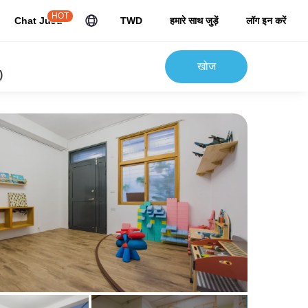
HOT
Chat JuJu
TWD
हमारे साथ जुड़ें
लॉग इन करें
खोज
)