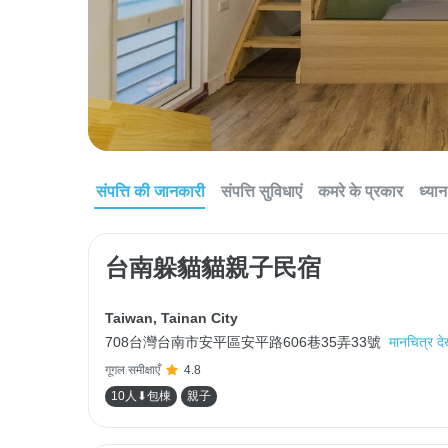
संपत्ति की जानकारी
संपत्ति सुविधाएं
कमरे के प्रकार
ध्यान 
台南躲貓貓親子民宿
Taiwan
,
Tainan City
708台灣台南市安平區安平路606巷35弄33號
मानचित्र देख
गूगल समीक्षाएँ
4.8
10人⬇包棟
親子