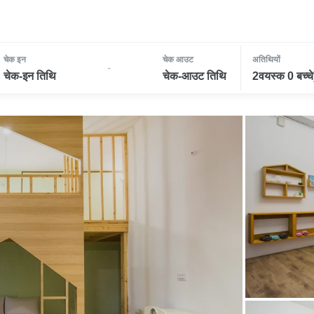
चेक इन
चेक आउट
अतिथियों
-
चेक-इन तिथि
चेक-आउट तिथि
2वयस्क 0 बच्चे