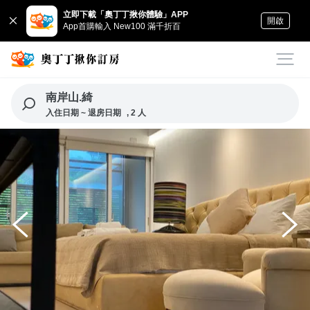
立即下載「奧丁丁揪你體驗」APP
開啟
App首購輸入 New100 滿千折百
南岸山.綺
入住日期 ~ 退房日期
, 2 人