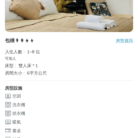
包棟👨‍👩‍👧‍👦
房型資訊
入住人數 :
1~8 位
可加人
床型 :
雙人床 * 1
房間大小 :
6平方公尺
房型設施
空調
洗衣機
烘衣機
暖氣
書桌