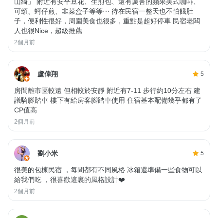
山綺」 附近有安平豆花、生煎包、還有厲害的蘋果美式咖啡、
可頌、蚵仔煎、韭菜盒子等等⋯ 待在民宿一整天也不怕餓肚
子，便利性很好，周圍美食也很多，重點是超好停車 民宿老闆
人也很Nice，超級推薦
2個月前
盧偉翔
5
房間離市區較遠 但相較於安靜 附近有7-11 步行約10分左右 建
議騎腳踏車 樓下有給房客腳踏車使用 住宿基本配備幾乎都有了
CP值高
2個月前
劉小米
5
很美的包棟民宿 ，每間都有不同風格 冰箱還準備一些食物可以
給我們吃 ，很喜歡這裏的風格設計❤️
2個月前