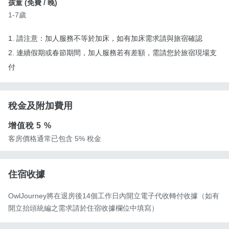
孩童 (
免費
/ 晚)
1-7歲
1. 請注意：加人服務不等於加床，如有加床需求請與旅宿確認
2. 連續假期或春節期間，加人服務若有差額，需請您於旅宿現場支
付
稅金及附加費用
增值稅
5 %
客房價格通常已包含 5% 稅金
住宿收據
OwlJourney將在退房後14個工作日內開立電子代收轉付收據（如有
開立抬頭統編之需求請於住宿收據欄位中填寫）