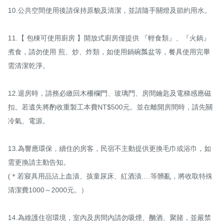
10.公共空間使用後請保持原貌及清潔，並請隨手關燈及節約用水。

11.【 包棟可使用廚房 】開放式廚房僅提供 『輕食類』、『火鍋』 
煮食，請勿使用 煎、炒、炸類，如使用鍋碗瓢盆等，餐具使用完畢
需清潔乾淨。

12.退房時，請務必繳回木柵欄門、玻璃門、房間鑰匙及電梯感應磁
扣。若遺失將酌收重製工本費NT$500元。並在離開房間時，請先關
冷氣、電源。

13.為響應環保，續住的房客，民宿不主動提供更換毛巾或浴巾，如
需更換請主動告知。

(＊若寢具用品沾上血漬、孩童尿床、紅酒漬.…等髒亂，將收取特殊
清潔費1000～2000元。）

14.為維護住宿環境，室內及房間內請勿吸煙、酗酒、聚賭，並嚴禁