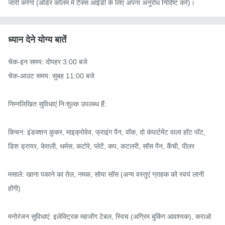
जारी करेगा (ऑर्डर कॉलम में टैक्स आईडी के लिए अपना अनुरोध निर्दिष्ट करें)।
ध्यान देने योग्य बातें
चेक-इन समय: दोपहर 3:00 बजे

चेक-आउट समय: सुबह 11:00 बजे

निम्नलिखित सुविधाएं निःशुल्क उपलब्ध हैं:

किचन: इंडक्शन कुकर, माइक्रोवेव, फ्राइंग पैन, वॉक, दो कंपार्टमेंट वाला हॉट पॉट, 
डिश ड्रायर, केतली, थर्मस, कटोरे, प्लेटें, कप, कटलरी, सॉस पैन, कैंची, पीलर

मसाले: खाना पकाने का तेल, नमक, सोया सॉस (अन्य वस्तुएं ग्राहक को स्वयं लानी 
होंगी)

मनोरंजन सुविधाएं: इलेक्ट्रिक महजोंग टेबल, स्विच (अग्रिम बुकिंग आवश्यक), कराओ