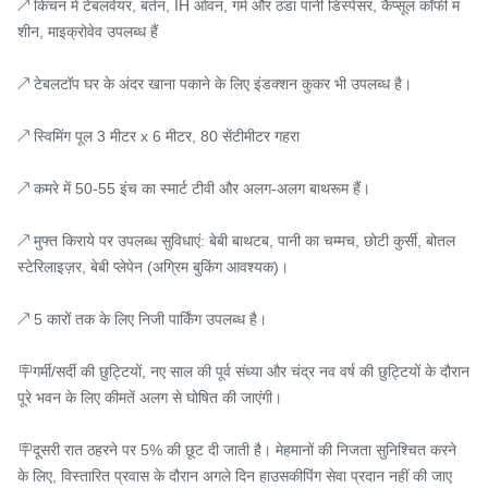
↗ किचन में टेबलवेयर, बर्तन, IH ओवन, गर्म और ठंडा पानी डिस्पेंसर, कैप्सूल कॉफी म
शीन, माइक्रोवेव उपलब्ध हैं

↗ टेबलटॉप घर के अंदर खाना पकाने के लिए इंडक्शन कुकर भी उपलब्ध है।

↗ स्विमिंग पूल 3 मीटर x 6 मीटर, 80 सेंटीमीटर गहरा

↗ कमरे में 50-55 इंच का स्मार्ट टीवी और अलग-अलग बाथरूम हैं।

↗ मुफ्त किराये पर उपलब्ध सुविधाएं: बेबी बाथटब, पानी का चम्मच, छोटी कुर्सी, बोतल 
स्टेरिलाइज़र, बेबी प्लेपेन (अग्रिम बुकिंग आवश्यक)।

↗ 5 कारों तक के लिए निजी पार्किंग उपलब्ध है।

🪧गर्मी/सर्दी की छुट्टियों, नए साल की पूर्व संध्या और चंद्र नव वर्ष की छुट्टियों के दौरान 
पूरे भवन के लिए कीमतें अलग से घोषित की जाएंगी।

🪧दूसरी रात ठहरने पर 5% की छूट दी जाती है। मेहमानों की निजता सुनिश्चित करने 
के लिए, विस्तारित प्रवास के दौरान अगले दिन हाउसकीपिंग सेवा प्रदान नहीं की जाए