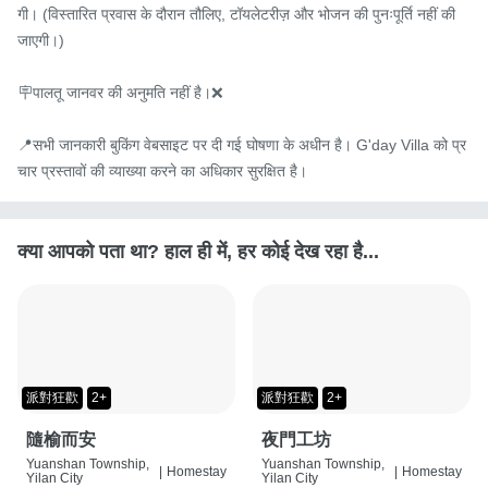
गी। (विस्तारित प्रवास के दौरान तौलिए, टॉयलेटरीज़ और भोजन की पुनःपूर्ति नहीं की 
जाएगी।)

🪧पालतू जानवर की अनुमति नहीं है।❌

📍सभी जानकारी बुकिंग वेबसाइट पर दी गई घोषणा के अधीन है। G'day Villa को प्र
चार प्रस्तावों की व्याख्या करने का अधिकार सुरक्षित है।
क्या आपको पता था? हाल ही में, हर कोई देख रहा है...
派對狂歡
2+
派對狂歡
2+
隨榆而安
夜門工坊
Yuanshan Township,
Yuanshan Township,
|
Homestay
|
Homestay
Yilan City
Yilan City