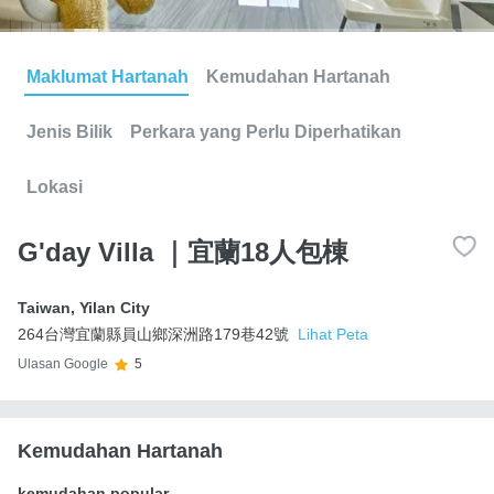
Maklumat Hartanah
Kemudahan Hartanah
Jenis Bilik
Perkara yang Perlu Diperhatikan
Lokasi
G'day Villa ｜宜蘭18人包棟
Taiwan
,
Yilan City
264台灣宜蘭縣員山鄉深洲路179巷42號
Lihat Peta
Ulasan Google
5
Kemudahan Hartanah
kemudahan popular