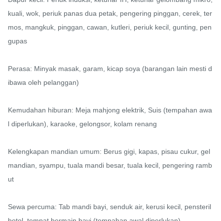
kuali, wok, periuk panas dua petak, pengering pinggan, cerek, ter
mos, mangkuk, pinggan, cawan, kutleri, periuk kecil, gunting, pen
gupas

Perasa: Minyak masak, garam, kicap soya (barangan lain mesti d
ibawa oleh pelanggan)

Kemudahan hiburan: Meja mahjong elektrik, Suis (tempahan awa
l diperlukan), karaoke, gelongsor, kolam renang

Kelengkapan mandian umum: Berus gigi, kapas, pisau cukur, gel 
mandian, syampu, tuala mandi besar, tuala kecil, pengering ramb
ut

Sewa percuma: Tab mandi bayi, senduk air, kerusi kecil, pensteril 
botol, tempat bermain bayi (tempahan awal diperlukan)
