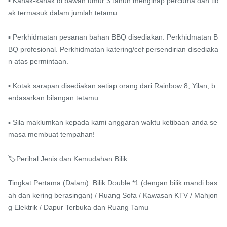
▪️ Kanak-kanak di bawah umur 3 tahun menginap percuma dan tid
ak termasuk dalam jumlah tetamu.

▪️ Perkhidmatan pesanan bahan BBQ disediakan. Perkhidmatan B
BQ profesional. Perkhidmatan katering/cef persendirian disediaka
n atas permintaan.

▪️ Kotak sarapan disediakan setiap orang dari Rainbow 8, Yilan, b
erdasarkan bilangan tetamu.

▪️ Sila maklumkan kepada kami anggaran waktu ketibaan anda se
masa membuat tempahan!

🏷Perihal Jenis dan Kemudahan Bilik

Tingkat Pertama (Dalam): Bilik Double *1 (dengan bilik mandi bas
ah dan kering berasingan) / Ruang Sofa / Kawasan KTV / Mahjon
g Elektrik / Dapur Terbuka dan Ruang Tamu
