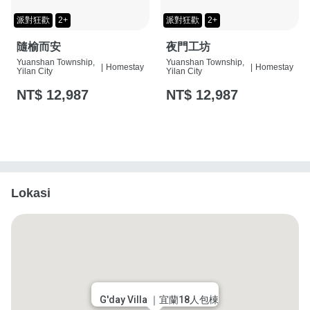
派對狂歡
2+
派對狂歡
2+
隨榆而安
夜門工坊
Yuanshan Township,
Yuanshan Township,
|
Homestay
|
Homestay
Yilan City
Yilan City
NT$ 12,987
NT$ 12,987
Lokasi
G'day Villa ｜宜蘭18人包棟