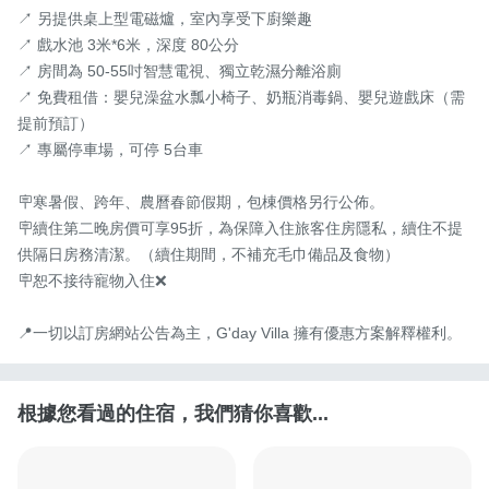
↗ 另提供桌上型電磁爐，室內享受下廚樂趣

↗ 戲水池 3米*6米，深度 80公分

↗ 房間為 50-55吋智慧電視、獨立乾濕分離浴廁

↗ 免費租借：嬰兒澡盆水瓢小椅子、奶瓶消毒鍋、嬰兒遊戲床（需
提前預訂）

↗ 專屬停車場，可停 5台車

🪧寒暑假、跨年、農曆春節假期，包棟價格另行公佈。

🪧續住第二晚房價可享95折，為保障入住旅客住房隱私，續住不提
供隔日房務清潔。（續住期間，不補充毛巾備品及食物）

🪧恕不接待寵物入住❌

📍一切以訂房網站公告為主，G'day Villa 擁有優惠方案解釋權利。
根據您看過的住宿，我們猜你喜歡...