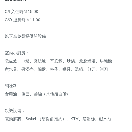
C/I 入住時間15:00

C/O 退房時間11:00

以下為免費提供的設備：

室內小廚房：

電磁爐、IH爐、微波爐、平底鍋、炒鍋、鴛鴦鍋溫、烘碗機、

煮水器、保溫壺、碗盤、杯子、餐具、湯鍋、剪刀、刨刀

調味料：

食用油、鹽巴、醬油（其他須自備)

娛樂設備：

電動麻將、Switch（須提前預約）、KTV、溜滑梯、戲水池
