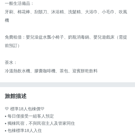
一般生活備品：

牙刷、棉花棒、刮鬍刀、沐浴精、洗髮精、大浴巾、小毛巾、吹風
機

免費租借：嬰兒澡盆水瓢小椅子、奶瓶消毒鍋、嬰兒遊戲床（需提
前預訂）

茶水：

冷溫熱飲水機、膠囊咖啡機、茶包、迎賓餅乾飲料
旅館描述
💛 標準18人包棟價💛　

▪️ 每日僅接受一組客人預定

▪️ 獨棟民宿，不與民宿主人及管家同住

▪️ 包棟標準18人入住
