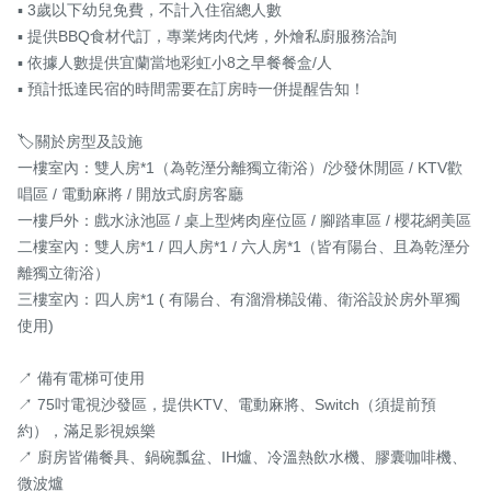
▪️ 3歲以下幼兒免費，不計入住宿總人數

▪️ 提供BBQ食材代訂，專業烤肉代烤，外燴私廚服務洽詢

▪️ 依據人數提供宜蘭當地彩虹小8之早餐餐盒/人

▪️ 預計抵達民宿的時間需要在訂房時一併提醒告知！

🏷關於房型及設施

一樓室內：雙人房*1（為乾溼分離獨立衛浴）/沙發休閒區 / KTV歡
唱區 / 電動麻將 / 開放式廚房客廳 

一樓戶外：戲水泳池區 / 桌上型烤肉座位區 / 腳踏車區 / 櫻花網美區 

二樓室內：雙人房*1 / 四人房*1 / 六人房*1（皆有陽台、且為乾溼分
離獨立衛浴）

三樓室內：四人房*1 ( 有陽台、有溜滑梯設備、衛浴設於房外單獨
使用)

↗ 備有電梯可使用

↗ 75吋電視沙發區，提供KTV、電動麻將、Switch（須提前預
約），滿足影視娛樂

↗ 廚房皆備餐具、鍋碗瓢盆、IH爐、冷溫熱飲水機、膠囊咖啡機、
微波爐
