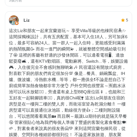
3個月前
Liz
5
這次Liz和朋友一起來宜蘭遊玩～ 享受Villa等級的包棟民宿🏝✨️
這間採獨棟設計，共有五房配置，基本可入住18人，另可加床6
位，最多可容納24人。當一群人一起入住時，更能感受到滿滿
的熱鬧氛圍🥳 而在一進門的瞬間💫，就被整體空間感給吸引到
了🤩 這裡的客廳有舒適的沙發休閒區，可以邊看電視🖥、邊放
鬆耍廢🛋，還有KTV歡唱區、電動麻將、Switch...等，娛樂設備
🎮，入住後完全不會感到無聊喲🎤🎶 民宿還設有開放式廚房，
對喜歡下廚的朋友們肯定很加分💯 像是...餐具、鍋碗瓢盆、IH
爐、微波爐、冷熱飲水機...等等，都一應俱全❗️不論是想自己下
廚或簡單加熱食物都非常方便👌 戶外空間也很豐富～🈶️戲水泳
池可以玩水放鬆🏊‍♀️，旁邊還有桌上型BBQ座位區🍢，也能和三
五好友一起騎腳踏車🚴‍♀️，真的很Chii呢❣️ 這次Liz與朋友住宿的
房型是在一樓與二樓的雙人房，而衛浴室皆為乾濕分離🚿 一樓
房型還可以直接通往泳池區，動線很方便👍；二樓則附設陽
台，可以悠閒看看風景🏡 而且啊～最讓Liz期待的就是隔天早餐
🤤 管家很貼心地為我們每個人準備了豐盛的客製化素食餐點🍽
🌱，對素食者來說真的很友善🤗💚 來到這間宜蘭包棟民宿，從
娛樂、空間到各種細節都很到位！ 不論是家族旅遊、朋友聚