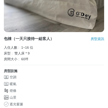
包棟（一天只接待一組客人）
房型資訊
入住人數 :
1~16 位
床型 :
雙人床 * 9
房間大小 :
60坪
房型設施
空調
暖氣
燈條
山景
遮光窗簾