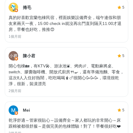
捲毛
5
真的好喜歡宜蘭包棟民宿，裡面娛樂設備齊全，端午連假和朋
友來兩天一夜，15:00 check in就沒再出門直到隔天11:00才退
房，早餐也好吃，推推😍
1個月前
陳小君
5
開心包棟🏡，有KTV🎤、游泳池⛲、烤肉🍖、電動麻將桌、
switch、膠囊咖啡機、開放式廚房🍴🍳，還有準備泡麵、零食，
這次8人入住好熱鬧，吃吃喝喝🧋🍗很開心🥳🥳🥳，環境很乾
淨，很新，裝潢漂亮
2個月前
Mei
5
乾淨舒適～管家很貼心～設備齊全～家人都玩的非常開心～床
跟棉被都很舒服～是個完美的包棟體驗！對了！早餐很好吃❤️