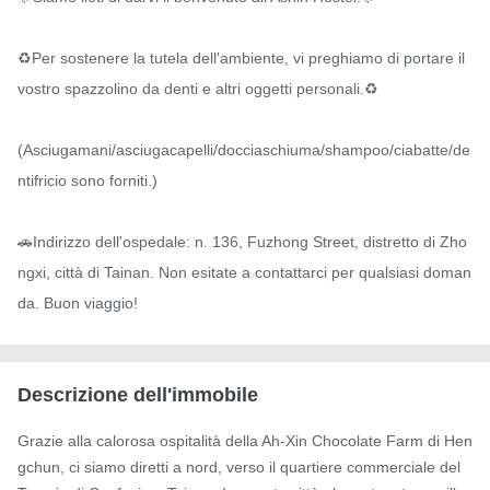
♻️Per sostenere la tutela dell'ambiente, vi preghiamo di portare il 
vostro spazzolino da denti e altri oggetti personali.♻️

(Asciugamani/asciugacapelli/docciaschiuma/shampoo/ciabatte/de
ntifricio sono forniti.)

🚗Indirizzo dell'ospedale: n. 136, Fuzhong Street, distretto di Zho
ngxi, città di Tainan. Non esitate a contattarci per qualsiasi doman
da. Buon viaggio!
Descrizione dell'immobile
Grazie alla calorosa ospitalità della Ah-Xin Chocolate Farm di Hen
gchun, ci siamo diretti a nord, verso il quartiere commerciale del 