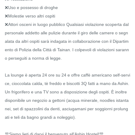
❌Uso e possesso di droghe

❌Molestie verso altri ospiti

❌Attori osceni in luogo pubblico Qualsiasi violazione scoperta dal 
personale addetto alle pulizie durante il giro delle camere o segn
alata da altri ospiti sarà indagata in collaborazione con il Dipartim
ento di Polizia della Città di Tainan. I colpevoli di violazioni sarann
o perseguiti a norma di legge.

La lounge è aperta 24 ore su 24 e offre caffè americano self-servi
ce, cioccolata calda, tè freddo e biscotti 3Q fatti a mano da Ashin. 
Un frigorifero e una TV sono a disposizione degli ospiti. È inoltre 
disponibile un negozio a gettoni (acqua minerale, noodles istanta
nei, set di spazzolini da denti, asciugamani per soggiorni prolung
ati e teli da bagno grandi a noleggio).

🎊Siamo lieti di darvi il benvenuto all'Ashin Hostel!🎊
