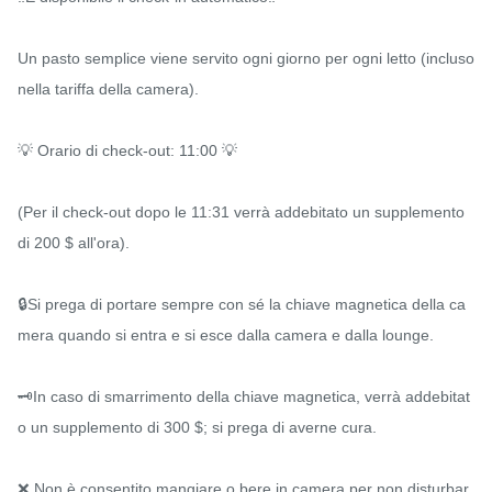
Un pasto semplice viene servito ogni giorno per ogni letto (incluso 
nella tariffa della camera).

💡 Orario di check-out: 11:00 💡

(Per il check-out dopo le 11:31 verrà addebitato un supplemento 
di 200 $ all'ora).

🔒Si prega di portare sempre con sé la chiave magnetica della ca
mera quando si entra e si esce dalla camera e dalla lounge.

🗝In caso di smarrimento della chiave magnetica, verrà addebitat
o un supplemento di 300 $; si prega di averne cura.

❌ Non è consentito mangiare o bere in camera per non disturbar