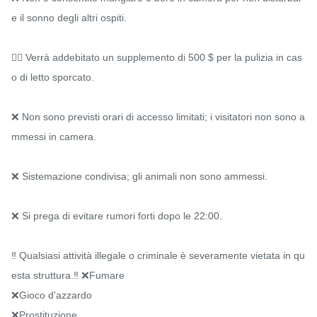
e il sonno degli altri ospiti.

🕵️‍♀️ Verrà addebitato un supplemento di 500 $ per la pulizia in cas
o di letto sporcato.

❌ Non sono previsti orari di accesso limitati; i visitatori non sono a
mmessi in camera.

❌ Sistemazione condivisa; gli animali non sono ammessi.

❌ Si prega di evitare rumori forti dopo le 22:00.

‼️ Qualsiasi attività illegale o criminale è severamente vietata in qu
esta struttura.‼ ❌Fumare

❌Gioco d'azzardo

❌Prostituzione
