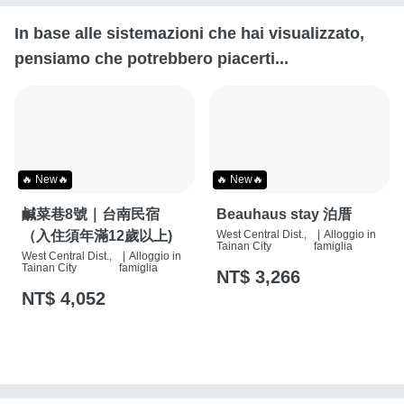
In base alle sistemazioni che hai visualizzato,
pensiamo che potrebbero piacerti...
🔥 New🔥
🔥 New🔥
鹹菜巷8號｜台南民宿
Beauhaus stay 泊厝
（入住須年滿12歲以上)
West Central Dist.,
|
Alloggio in
Tainan City
famiglia
West Central Dist.,
|
Alloggio in
Tainan City
famiglia
NT$ 3,266
NT$ 4,052