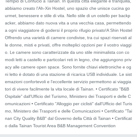
Tempio di Confucio a Tainan. In questa città elegante e tranquilla, 
abbiamo creato l'Ah-Xin Hostel, uno spazio che unisce cucina go
urmet, benessere e stile di vita. Nello stile di un ostello per backp
acker, abbiamo dato nuova vita a una vecchia casa, permettendo 
a ogni viaggiatore di godersi il proprio rifugio privato!A Shin Hostel
Offrendo una varietà di camere condivise, tra cui spazi riservati al
le donne, misti e privati, offre molteplici opzioni per il vostro viaggi
o. Le camere sono caratterizzate da uno stile minimalista con co
modi letti a castello e particolari reti in legno, che aggiungono priv
acy alle camere open space. Sono fornite chiavi elettroniche e og
ni letto è dotato di una stazione di ricarica USB individuale. Le sist
emazioni confortevoli e l'eccellente servizio permettono ai viaggia
tori di vivere facilmente la vita locale di Tainan. • Certificato "B&B 
Ospitale" dall'Ufficio del Turismo, Ministero dei Trasporti e delle C
omunicazioni • Certificato "Alloggio per ciclisti" dall'Ufficio del Turis
mo, Ministero dei Trasporti e delle Comunicazioni • Certificato "Tai
nan City Quality B&B" dal Governo della Città di Tainan • Certificat
o dalla Tainan Tourist Area B&B Management Convention