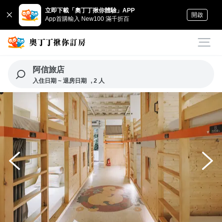
立即下載「奧丁丁揪你體驗」APP
開啟
App首購輸入 New100 滿千折百
阿信旅店
入住日期 ~ 退房日期
, 2 人