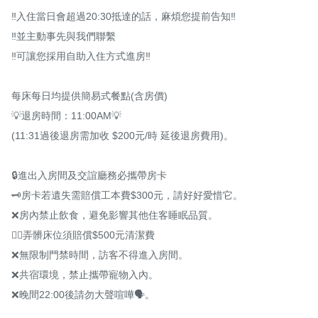
‼️入住當日會超過20:30抵達的話，麻煩您提前告知‼️

‼️並主動事先與我們聯繫

‼️可讓您採用自助入住方式進房‼️

每床每日均提供簡易式餐點(含房價)

💡退房時間：11:00AM💡

(11:31過後退房需加收 $200元/時 延後退房費用)。

🔒進出入房間及交誼廳務必攜帶房卡

🗝房卡若遺失需賠償工本費$300元，請好好愛惜它。

❌房內禁止飲食，避免影響其他住客睡眠品質。

🕵️‍♀️弄髒床位須賠償$500元清潔費

❌無限制門禁時間，訪客不得進入房間。

❌共宿環境，禁止攜帶寵物入內。

❌晚間22:00後請勿大聲喧嘩🗣。
