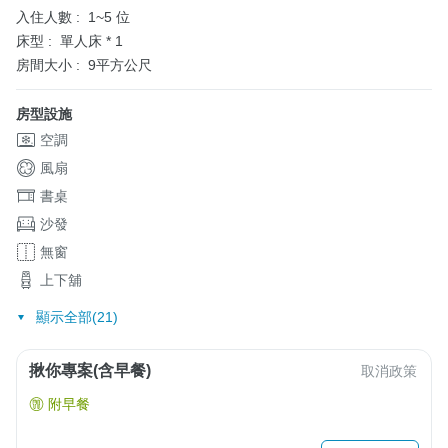
入住人數 :
1~5 位
床型 :
單人床 * 1
房間大小 :
9平方公尺
房型設施
空調
風扇
書桌
沙發
無窗
上下舖
顯示全部(21)
揪你專案(含早餐)
取消政策
附早餐