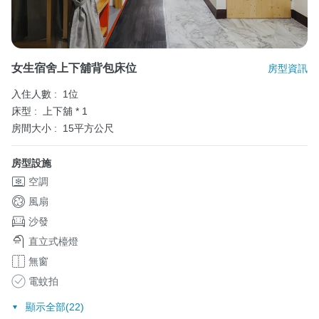
女生宿舍上下舖背包床位
房型資訊
入住人數 :
1位
床型 :
上下舖 * 1
房間大小 :
15平方公尺
房型設施
空調
風扇
沙發
直立式檯燈
無窗
電蚊拍
顯示全部(22)