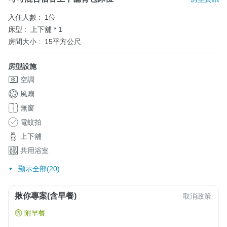
入住人數 :
1位
床型 :
上下舖 * 1
房間大小 :
15平方公尺
房型設施
空調
風扇
無窗
電蚊拍
上下舖
共用浴室
顯示全部(20)
揪你專案(含早餐)
取消政策
附早餐