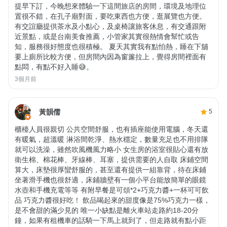
提早下訂，今晚想來體驗一下這間旅店的房間，環境及地理位
置很不錯，在孔子廟對面，要吃東西也方便，逛展覽也方便。
有交誼廳提供茶水及小點心，及桌椅讓旅客休息，有交通跟附
近景點，或是台南美食推薦，小管家其實很熱情會幫忙或告
知，服務很好態度也很積極。 夏天其實我有點怕熱，睡在下舖
要上廁所比較方便，但房間內因為窗簾拉上，覺得房間裡面有
點悶，有點不好入睡😅。
3個月前
黃韻儒
5
櫃檯人員很親切 公共空間舒服，也有插座能使用電腦，冬天還
有暖氣，超溫暖 淋浴間乾淨、熱水穩定，數量充足也不用排隊
就可以洗澡，雖然吹風機風力略小 女生房的浴室很貼心還有放
衛生棉、棉花棒、牙線棒、耳塞，提供需要的人自取 床鋪空間
算大，床墊很厚蠻舒服的，甚至還有提供一組靠背，待在床鋪
坐著滑手機也很舒適，床鋪牆壁有一個小平台能放簡單的眼鏡
水壺和手機充電等等 有附早餐是可頌*2+巧克力醬+一杯可可飲
品 巧克力醬很好吃！ 飲品喝起來的甜度像是75%巧克力一樣，
是不會甜的滿少見的 唯一小缺點是離火車站走路約18-20分
鐘，如果有租機車的話騎一下馬上就到了，但走路就有點小距