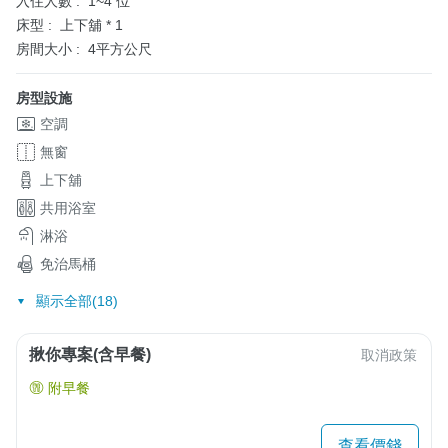
入住人數 :
1~4 位
床型 :
上下舖 * 1
房間大小 :
4平方公尺
房型設施
空調
無窗
上下舖
共用浴室
淋浴
免治馬桶
顯示全部(18)
揪你專案(含早餐)
取消政策
附早餐
查看價錢