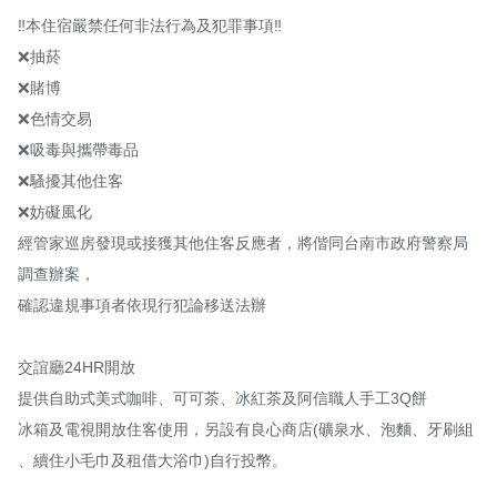
‼️本住宿嚴禁任何非法行為及犯罪事項‼️

❌抽菸

❌賭博

❌色情交易

❌吸毒與攜帶毒品

❌騷擾其他住客

❌妨礙風化

經管家巡房發現或接獲其他住客反應者，將偕同台南市政府警察局
調查辦案，

確認違規事項者依現行犯論移送法辦

交誼廳24HR開放

提供自助式美式咖啡、可可茶、冰紅茶及阿信職人手工3Q餅

冰箱及電視開放住客使用，另設有良心商店(礦泉水、泡麵、牙刷組

、續住小毛巾及租借大浴巾)自行投幣。
