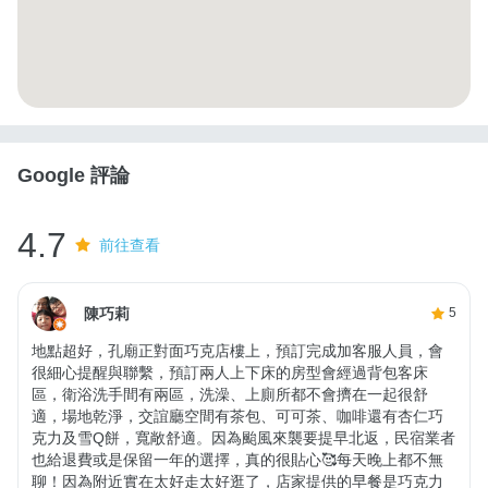
Google 評論
4.7
前往查看
陳巧莉
5
地點超好，孔廟正對面巧克店樓上，預訂完成加客服人員，會
很細心提醒與聯繫，預訂兩人上下床的房型會經過背包客床
區，衛浴洗手間有兩區，洗澡、上廁所都不會擠在一起很舒
適，場地乾淨，交誼廳空間有茶包、可可茶、咖啡還有杏仁巧
克力及雪Q餅，寬敞舒適。因為颱風來襲要提早北返，民宿業者
也給退費或是保留一年的選擇，真的很貼心🥰每天晚上都不無
聊！因為附近實在太好走太好逛了，店家提供的早餐是巧克力