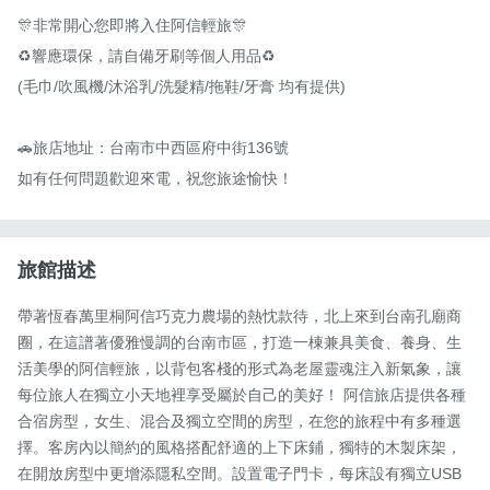
🎊非常開心您即將入住阿信輕旅🎊

♻️響應環保，請自備牙刷等個人用品♻️

(毛巾/吹風機/沐浴乳/洗髮精/拖鞋/牙膏 均有提供)

🚗旅店地址：台南市中西區府中街136號

如有任何問題歡迎來電，祝您旅途愉快！
旅館描述
帶著恆春萬里桐阿信巧克力農場的熱忱款待，北上來到台南孔廟商
圈，在這譜著優雅慢調的台南市區，打造一棟兼具美食、養身、生
活美學的阿信輕旅，以背包客棧的形式為老屋靈魂注入新氣象，讓
每位旅人在獨立小天地裡享受屬於自己的美好！ 阿信旅店提供各種
合宿房型，女生、混合及獨立空間的房型，在您的旅程中有多種選
擇。客房內以簡約的風格搭配舒適的上下床鋪，獨特的木製床架，
在開放房型中更增添隱私空間。設置電子門卡，每床設有獨立USB