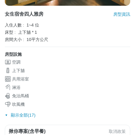
女生宿舍四人雅房
房型資訊
入住人數 :
1~4 位
床型 :
上下舖 * 1
房間大小 :
10平方公尺
房型設施
空調
上下舖
共用浴室
淋浴
免治馬桶
吹風機
顯示全部(17)
揪你專案(含早餐)
取消政策