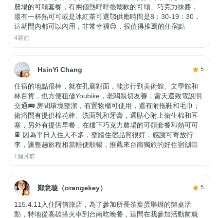
農場的可頌套餐，有兩個熱呼呼很鬆軟的可頌、巧克力抹醬，
還有一杯熱可可或是冰紅茶可選🥰供應時間是8：30-19：30，
這期間內都可以內用，非常幸福😊，很值得推薦的住宿點
4週前
HsinYi Chang
5
住宿的地點很棒，就在孔廟對面，能步行到美術館、文學館和
林百貨，也方便租借Youbike，老闆親切友善，當天還致電說明
交通🚌 房間環境整潔，有置物櫃可使用，還有附拖鞋和毛巾；
衛浴間有提供棉花棒、洗面乳和牙膏，還貼心附上衛生棉和耳
塞，另外有提供早餐，在樓下巧克力農場的可頌套餐和熱可可
🍫 因為平日入住人不多，整體住宿品質很好，感謝可寄放行
李，讓整趟旅程相當輕便順暢，推薦來台南獨旅的好住宿🙌🏻
1個月前
鄭意璇（orangekey）
5
115.4.11入住阿信旅店，為了參加所長茶葉蛋舉辦的辦桌活
動，特地從高雄搭火車到台南吃晚餐，這間在我參加活動前就