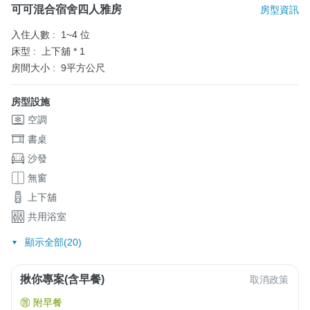
可可混合宿舍四人雅房
房型資訊
入住人數 :
1~4 位
床型 :
上下舖 * 1
房間大小 :
9平方公尺
房型設施
空調
書桌
沙發
無窗
上下舖
共用浴室
顯示全部(20)
揪你專案(含早餐)
取消政策
附早餐