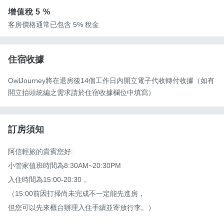
增值稅
5 %
客房價格通常已包含 5% 稅金
住宿收據
OwlJourney將在退房後14個工作日內開立電子代收轉付收據（如有
開立抬頭統編之需求請於住宿收據欄位中填寫）
訂房須知
阿信輕旅的貴賓您好:

小管家值班時間為8:30AM~20:30PM

入住時間為15:00-20:30，

（15:00前因打掃尚未完成不一定能先進房，

但您可以先來櫃台辦理入住手續並寄放行李。）
