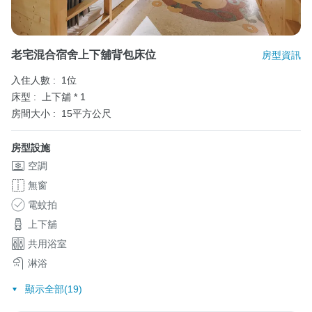
老宅混合宿舍上下舖背包床位
房型資訊
入住人數 :
1位
床型 :
上下舖 * 1
房間大小 :
15平方公尺
房型設施
空調
無窗
電蚊拍
上下舖
共用浴室
淋浴
顯示全部(19)