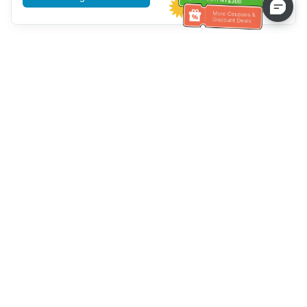
Bantuan Khidmat Pelanggan
Hubungi kami：
+886-2-6610-0183
(Mesra warga emas)
No. Faks：
+886-2-6610-0185
Waktu pejabat：
Hari bekerja 10:00 ~ 18:30