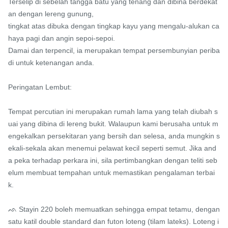
Terselip di sebelah tangga batu yang tenang dan dibina berdekat
an dengan lereng gunung,

tingkat atas dibuka dengan tingkap kayu yang mengalu-alukan ca
haya pagi dan angin sepoi-sepoi.

Damai dan terpencil, ia merupakan tempat persembunyian periba
di untuk ketenangan anda.

Peringatan Lembut:

Tempat percutian ini merupakan rumah lama yang telah diubah s
uai yang dibina di lereng bukit. Walaupun kami berusaha untuk m
engekalkan persekitaran yang bersih dan selesa, anda mungkin s
ekali-sekala akan menemui pelawat kecil seperti semut. Jika and
a peka terhadap perkara ini, sila pertimbangkan dengan teliti seb
elum membuat tempahan untuk memastikan pengalaman terbai
k.

ᨒ Stayin 220 boleh memuatkan sehingga empat tetamu, dengan 
satu katil double standard dan futon loteng (tilam lateks). Loteng i