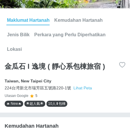
Maklumat Hartanah
Kemudahan Hartanah
Jenis Bilik
Perkara yang Perlu Diperhatikan
Lokasi
金瓜石 l 逸境 ( 靜心系包棟旅宿 )
Taiwan
,
New Taipei City
224台湾新北市瑞芳區五號路220-1號
Lihat Peta
Ulasan Google
5
🔥 New🔥
🌟超人氣🌟
10人⬇包棟
Kemudahan Hartanah