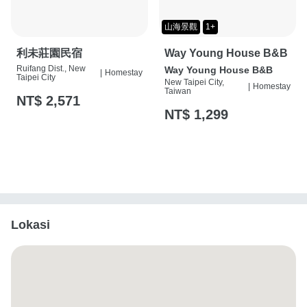
山海景觀
1+
利未莊園民宿
Way Young House B&B
Ruifang Dist., New
Way Young House B&B
|
Homestay
Taipei City
New Taipei City,
|
Homestay
Taiwan
NT$ 2,571
NT$ 1,299
Lokasi