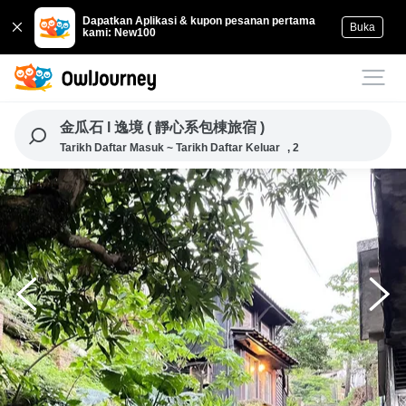
Dapatkan Aplikasi & kupon pesanan pertama
Buka
kami: New100
金瓜石 l 逸境 ( 靜心系包棟旅宿 )
Tarikh Daftar Masuk ~ Tarikh Daftar Keluar
, 2