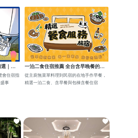
精選｜…
一泊二食住宿推薦 全台含早晚餐的…
博覽會住宿指
從主廚無菜單料理到民宿的在地手作早餐，
期盛事
精選一泊二食、含早餐與包棟含餐住宿