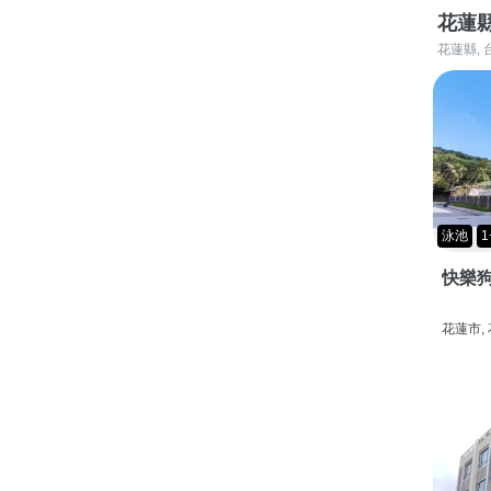
花蓮
花蓮縣, 
泳池
1
快樂狗
花蓮市,