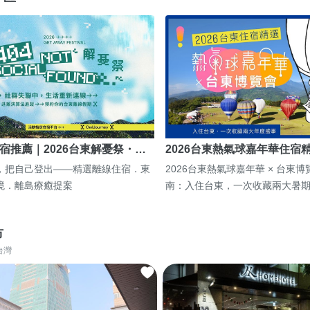
宿推薦｜2026台東解憂祭・…
2026台東熱氣球嘉年華住宿
，把自己登出——精選離線住宿．東
2026台東熱氣球嘉年華 × 台東
境．離島療癒提案
南：入住台東，一次收藏兩大暑
市
台灣