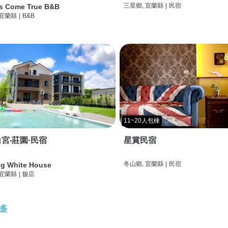
三星鄉, 宜蘭縣
|
民宿
s Come True B&B
 宜蘭縣
|
B&B
11~20人包棟
宮‧莊園·民宿
星賞民宿
冬山鄉, 宜蘭縣
|
民宿
g White House
 宜蘭縣
|
飯店
多