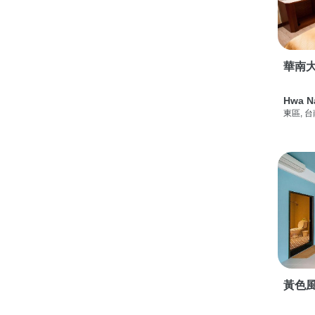
華南
Hwa N
東區, 
黃色