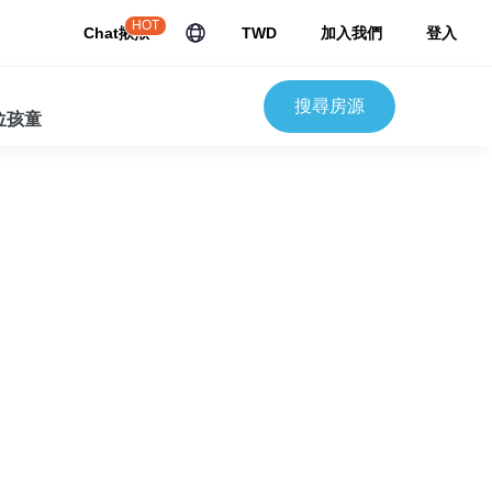
HOT
Chat揪揪
TWD
加入我們
登入
搜尋房源
 位孩童