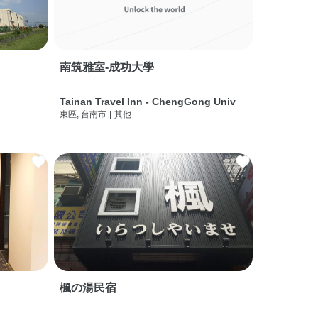
南筑雅室-成功大學
Tainan Travel Inn - ChengGong Univ
東區, 台南市
|
其他
楓の湯民宿