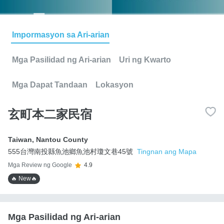
Impormasyon sa Ari-arian
Mga Pasilidad ng Ari-arian
Uri ng Kwarto
Mga Dapat Tandaan
Lokasyon
玄町本二家民宿
Taiwan
,
Nantou County
555台灣南投縣魚池鄉魚池村瓊文巷45號
Tingnan ang Mapa
Mga Review ng Google
4.9
🔥 New🔥
Mga Pasilidad ng Ari-arian