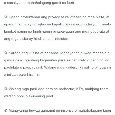
a sasakyan o mahahalagang gamit sa loob.

🚫 Upang protektahan ang privacy at kaligtasan ng mga bisita, at 
upang magbigay ng ligtas na kapaligiran sa akomodasyon, ikinalu
lungkot namin na hindi namin pinapayagan ang mga pagbisita at 
ang mga bisita ay hindi pinahihintulutan.

🚫 Sarado ang kusina at bar area. Mangyaring huwag magdala n
g mga de-kuryenteng kagamitan para sa pagluluto o paghingi ng 
pagluluto o pagpapainit. Walang mga kaldero, kawali, o pinggan n
a inilaan para hiramin.

🚫 Walang mga pasilidad para sa barbecue, KTV, mahjong room, 
wading pool, o swimming pool.

🚫 Mangyaring huwag gumamit ng insenso o mahahalagang langi