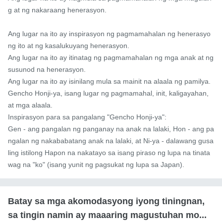
g at ng nakaraang henerasyon.

Ang lugar na ito ay inspirasyon ng pagmamahalan ng henerasyo
ng ito at ng kasalukuyang henerasyon.

Ang lugar na ito ay itinatag ng pagmamahalan ng mga anak at ng 
susunod na henerasyon.

Ang lugar na ito ay isinilang mula sa mainit na alaala ng pamilya.

Gencho Honji-ya, isang lugar ng pagmamahal, init, kaligayahan, 
at mga alaala.

Inspirasyon para sa pangalang "Gencho Honji-ya":

Gen - ang pangalan ng panganay na anak na lalaki, Hon - ang pa
ngalan ng nakababatang anak na lalaki, at Ni-ya - dalawang gusa
ling istilong Hapon na nakatayo sa isang piraso ng lupa na tinata
wag na "ko" (isang yunit ng pagsukat ng lupa sa Japan).
Batay sa mga akomodasyong iyong tiningnan,
sa tingin namin ay maaaring magustuhan mo...