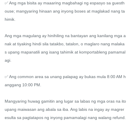
✅ Ang mga bisita ay maaaring magbahagi ng espasyo sa guesth
ouse; mangyaring hinaan ang inyong boses at maglakad nang ta
himik.

Ang mga magulang ay hinihiling na bantayan ang kanilang mga a
nak at tiyaking hindi sila tatakbo, tatalon, o maglaro nang malaka
s upang mapanatili ang isang tahimik at komportableng pamamal
agi.

✅ Ang common area sa unang palapag ay bukas mula 8:00 AM h
anggang 10:00 PM.

Mangyaring huwag gamitin ang lugar sa labas ng mga oras na ito 
upang maiwasan ang abala sa iba. Ang labis na ingay ay magrer
esulta sa pagtatapos ng inyong pamamalagi nang walang refund.
