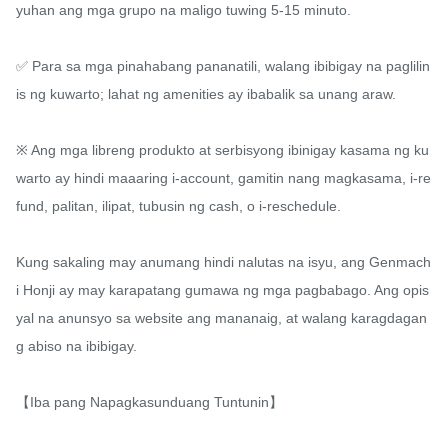
yuhan ang mga grupo na maligo tuwing 5-15 minuto.

✅ Para sa mga pinahabang pananatili, walang ibibigay na paglilin
is ng kuwarto; lahat ng amenities ay ibabalik sa unang araw.

※ Ang mga libreng produkto at serbisyong ibinigay kasama ng ku
warto ay hindi maaaring i-account, gamitin nang magkasama, i-re
fund, palitan, ilipat, tubusin ng cash, o i-reschedule.

Kung sakaling may anumang hindi nalutas na isyu, ang Genmach
i Honji ay may karapatang gumawa ng mga pagbabago. Ang opis
yal na anunsyo sa website ang mananaig, at walang karagdagan
g abiso na ibibigay.

【Iba pang Napagkasunduang Tuntunin】
