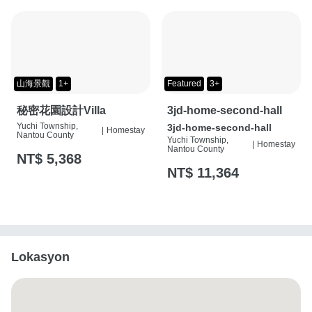
山海景觀
1+
Featured
3+
秘密花園設計Villa
3jd-home-second-hall
Yuchi Township,
3jd-home-second-hall
|
Homestay
Nantou County
Yuchi Township,
|
Homestay
Nantou County
NT$ 5,368
NT$ 11,364
Lokasyon