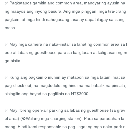
✅ Pagkatapos gamitin ang common area, mangyaring ayusin na
ng maayos ang inyong basura. Ang mga pinggan, mga tira-tirang 
pagkain, at mga hindi nahugasang tasa ay dapat ilagay sa isang 
mesa.

✅ May mga camera na naka-install sa lahat ng common area sa l
oob at labas ng guesthouse para sa kaligtasan at kaligtasan ng m
ga bisita.

✅ Kung ang pagkain o inumin ay matapon sa mga tatami mat sa 
pag-check out, na magdudulot ng hindi na maibabalik na pinsala, 
sisingilin ang bayad sa paglilinis na NT$3000.

✅ May libreng open-air parking sa labas ng guesthouse (sa grav
el area) (🚫Walang mga charging station). Para sa paradahan la
mang. Hindi kami responsable sa pag-iingat ng mga naka-park n