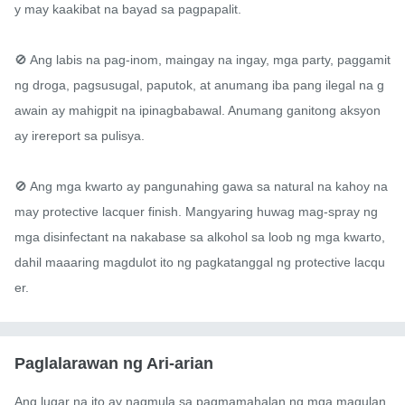
y may kaakibat na bayad sa pagpapalit.

🚫 Ang labis na pag-inom, maingay na ingay, mga party, paggamit 
ng droga, pagsusugal, paputok, at anumang iba pang ilegal na g
awain ay mahigpit na ipinagbabawal. Anumang ganitong aksyon 
ay irereport sa pulisya.

🚫 Ang mga kwarto ay pangunahing gawa sa natural na kahoy na 
may protective lacquer finish. Mangyaring huwag mag-spray ng 
mga disinfectant na nakabase sa alkohol sa loob ng mga kwarto, 
dahil maaaring magdulot ito ng pagkatanggal ng protective lacqu
er.
Paglalarawan ng Ari-arian
Ang lugar na ito ay nagmula sa pagmamahalan ng mga magulan