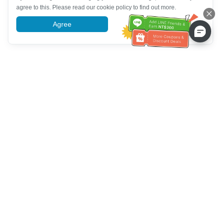
agree to this. Please read our cookie policy to find out more.
Agree
More information
Tulong sa Serbisyo sa Kustomer
Tawagan kami：
+886-2-6610-0183
(Pang-senior-friendly)
Numero ng Fax：
+886-2-6610-0185
Oras ng opisina：
Mga araw ng linggo 10:00 ~ 18:30