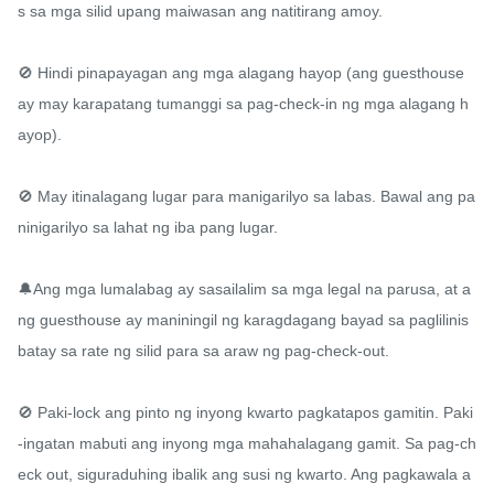
s sa mga silid upang maiwasan ang natitirang amoy.

🚫 Hindi pinapayagan ang mga alagang hayop (ang guesthouse 
ay may karapatang tumanggi sa pag-check-in ng mga alagang h
ayop).

🚫 May itinalagang lugar para manigarilyo sa labas. Bawal ang pa
ninigarilyo sa lahat ng iba pang lugar.

🔔Ang mga lumalabag ay sasailalim sa mga legal na parusa, at a
ng guesthouse ay maniningil ng karagdagang bayad sa paglilinis 
batay sa rate ng silid para sa araw ng pag-check-out.

🚫 Paki-lock ang pinto ng inyong kwarto pagkatapos gamitin. Paki
-ingatan mabuti ang inyong mga mahahalagang gamit. Sa pag-ch
eck out, siguraduhing ibalik ang susi ng kwarto. Ang pagkawala a