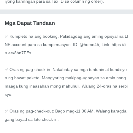
iyong kahilingan para sa Tax ID sa column ng order).
Mga Dapat Tandaan
✅ Kumpleto na ang booking. Pakidagdag ang aming opisyal na LI
NE account para sa kumpirmasyon: ID: @home45; Link: https://li
n.ee/8hn7FEs

✅ Oras ng pag-check-in: Nakabatay sa mga tuntunin at kundisyo
n ng bawat pakete. Mangyaring makipag-ugnayan sa amin nang 
maaga kung inaasahan mong mahuhuli. Walang 24-oras na serbi
syo.

✅ Oras ng pag-check-out: Bago mag-11:00 AM. Walang karagda
gang bayad sa late check-in.
