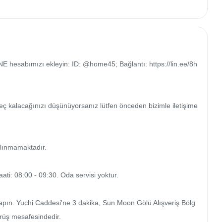
E hesabımızı ekleyin: ID: @home45; Bağlantı: https://lin.ee/8h
 Geç kalacağınızı düşünüyorsanız lütfen önceden bizimle iletişime 
alınmamaktadır.

ati: 08:00 - 09:30. Oda servisi yoktur.

apın. Yuchi Caddesi'ne 3 dakika, Sun Moon Gölü Alışveriş Bölg
ürüş mesafesindedir.
