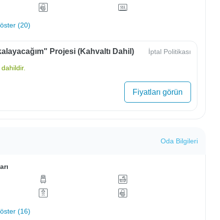
ster (20)
alayacağım" Projesi (Kahvaltı Dahil)
İptal Politikası
dahildir.
Fiyatları görün
Oda Bilgileri
arı
ster (16)