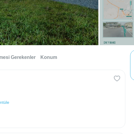
lmesi Gerekenler
Konum
ntüle