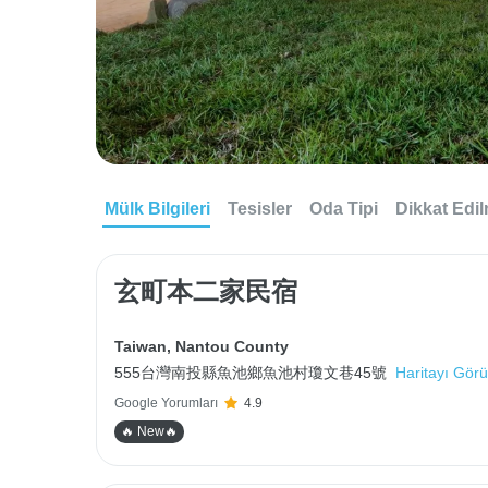
Mülk Bilgileri
Tesisler
Oda Tipi
Dikkat Edi
玄町本二家民宿
Taiwan
,
Nantou County
555台灣南投縣魚池鄉魚池村瓊文巷45號
Haritayı Görü
Google Yorumları
4.9
🔥 New🔥