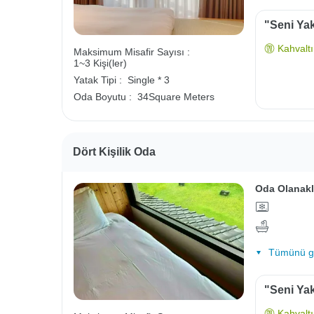
"Seni Yak
Kahvaltı 
Maksimum Misafir Sayısı :
1~3 Kişi(ler)
Yatak Tipi :
Single * 3
Oda Boyutu :
34Square Meters
Dört Kişilik Oda
Oda Olanakl
Tümünü gö
"Seni Yak
Kahvaltı 