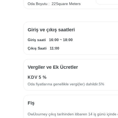
Oda Boyutu :
22Square Meters
Giriş ve çıkış saatleri
Giriş saati
16:00
~
18:00
Çıkış Saati
11:00
Vergiler ve Ek Ücretler
KDV
5 %
Oda fiyatlarına genellikle vergi(ler) dahildir.5%
Fiş
OwlJourney çıkış tarihinden itibaren 14 iş günü içinde 