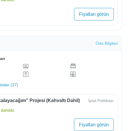
Fiyatları görün
Oda Bilgileri
arı
ster (17)
alayacağım" Projesi (Kahvaltı Dahil)
İptal Politikası
dahildir.
Fiyatları görün