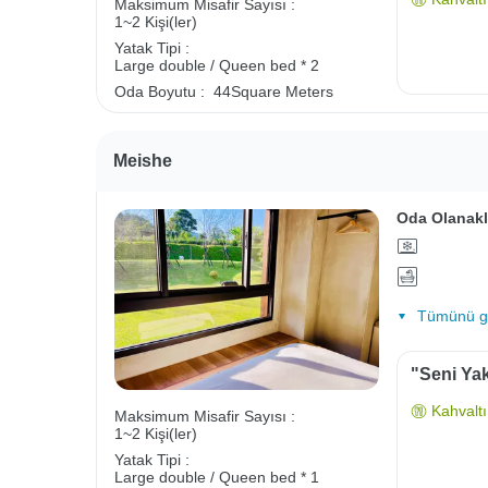
Maksimum Misafir Sayısı :
1~2 Kişi(ler)
Yatak Tipi :
Large double / Queen bed * 2
Oda Boyutu :
44Square Meters
Meishe
Oda Olanakl
Tümünü gö
"Seni Yak
Kahvaltı 
Maksimum Misafir Sayısı :
1~2 Kişi(ler)
Yatak Tipi :
Large double / Queen bed * 1