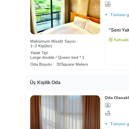
Tümünü gö
"Seni Yak
Kahvaltı 
Maksimum Misafir Sayısı :
1~2 Kişi(ler)
Yatak Tipi :
Large double / Queen bed * 1
Oda Boyutu :
30Square Meters
Üç Kişilik Oda
Oda Olanakl
Tümünü gö