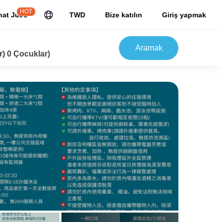
HOT
hat JuJu
TWD
Bize katılın
Giriş yapmak
Aramak
r) 0 Çocuklar)