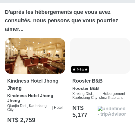
D'après les hébergements que vous avez
consultés, nous pensons que vous pourriez
aimer...
🔥 New🔥
Kindness Hotel Jhong
Rooster B&B
Jheng
Rooster B&B
Xinxing Dist.,
|
Hébergement
Kindness Hotel Jhong
Kaohsiung City
chez l'habitant
Jheng
Qianjin Dist., Kaohsiung
NT$
|
Hôtel
City
5,177
NT$ 2,759