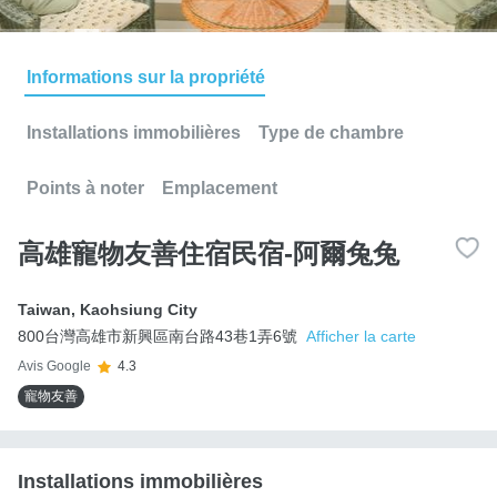
Informations sur la propriété
Installations immobilières
Type de chambre
Points à noter
Emplacement
高雄寵物友善住宿民宿-阿爾兔兔
Taiwan
,
Kaohsiung City
800台灣高雄市新興區南台路43巷1弄6號
Afficher la carte
Avis Google
4.3
寵物友善
Installations immobilières