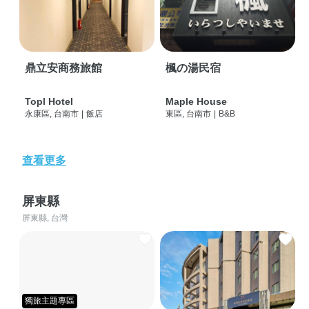
鼎立安商務旅館
楓の湯民宿
Topl Hotel
Maple House
永康區, 台南市
|
飯店
東區, 台南市
|
B&B
查看更多
屏東縣
屏東縣, 台灣
獨旅主題專區