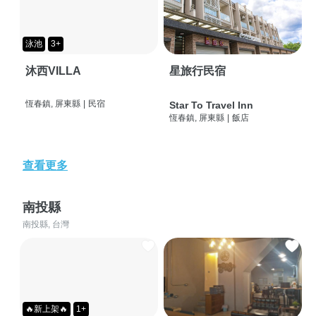
泳池
3+
沐西VILLA
星旅行民宿
恆春鎮, 屏東縣
|
民宿
Star To Travel Inn
恆春鎮, 屏東縣
|
飯店
查看更多
南投縣
南投縣, 台灣
🔥新上架🔥
1+