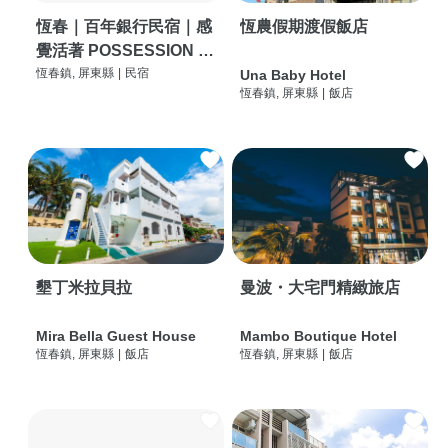
恆春｜百年銀行民宿｜感
恆農假期渡假飯店
覺活著 POSSESSION |
背包客棧 | 恆春必住特色
恆春鎮, 屏東縣
|
民宿
Una Baby Hotel
恆春鎮, 屏東縣
|
飯店
旅店 | HOSTEL |
墾丁米拉貝拉
曼波・大宅門精緻旅店
Mira Bella Guest House
Mambo Boutique Hotel
恆春鎮, 屏東縣
|
飯店
恆春鎮, 屏東縣
|
飯店