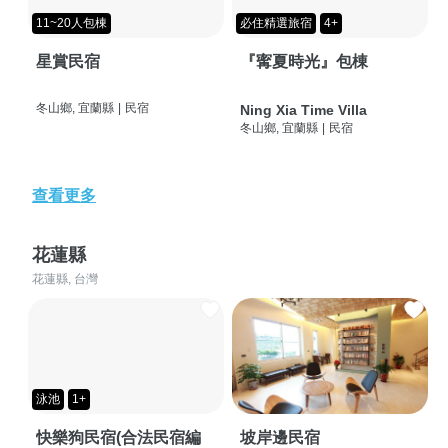
11~20人包棟
必住精選旅宿
4+
星賞民宿
『寗夏時光』包棟
冬山鄉, 宜蘭縣
|
民宿
Ning Xia Time Villa
冬山鄉, 宜蘭縣
|
民宿
查看更多
花蓮縣
花蓮縣, 台灣
泳池
1+
快樂狗民宿(合法民宿編
坡岸邊民宿