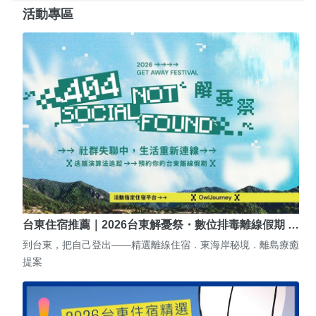
活動專區
台東住宿推薦｜2026台東解憂祭・數位排毒離線假期 …
到台東，把自己登出——精選離線住宿．東海岸秘境．離島療癒
提案