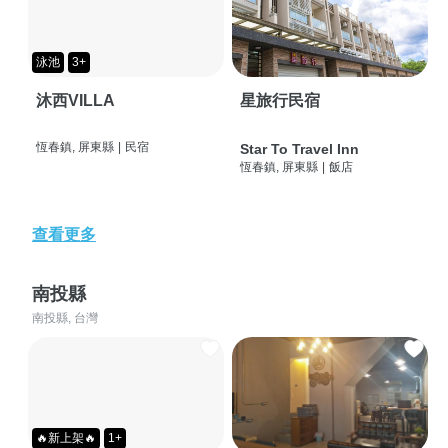
泳池
3+
沐西VILLA
星旅行民宿
恆春鎮, 屏東縣
|
民宿
Star To Travel Inn
恆春鎮, 屏東縣
|
飯店
查看更多
南投縣
南投縣, 台灣
🔥新上架🔥
1+