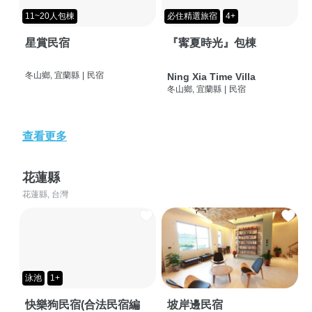
11~20人包棟
必住精選旅宿
4+
星賞民宿
『寗夏時光』包棟
冬山鄉, 宜蘭縣
|
民宿
Ning Xia Time Villa
冬山鄉, 宜蘭縣
|
民宿
查看更多
花蓮縣
花蓮縣, 台灣
泳池
1+
快樂狗民宿(合法民宿編
坡岸邊民宿