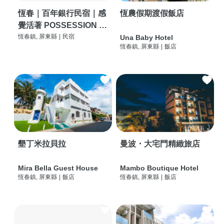
恆春｜百年銀行民宿｜感
恆農假期渡假飯店
覺活著 POSSESSION |
背包客棧 | 恆春必住特色
恆春鎮, 屏東縣
|
民宿
Una Baby Hotel
恆春鎮, 屏東縣
|
飯店
旅店 | HOSTEL |
墾丁米拉貝拉
曼波・大宅門精緻旅店
Mira Bella Guest House
Mambo Boutique Hotel
恆春鎮, 屏東縣
|
飯店
恆春鎮, 屏東縣
|
飯店