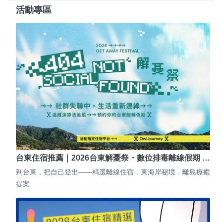
活動專區
台東住宿推薦｜2026台東解憂祭・數位排毒離線假期 …
到台東，把自己登出——精選離線住宿．東海岸秘境．離島療癒
提案