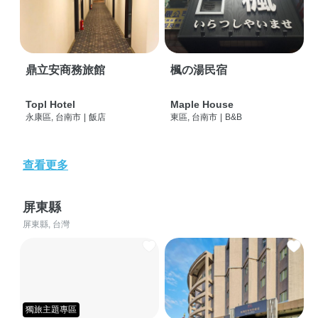
鼎立安商務旅館
楓の湯民宿
Topl Hotel
Maple House
永康區, 台南市
|
飯店
東區, 台南市
|
B&B
查看更多
屏東縣
屏東縣, 台灣
獨旅主題專區