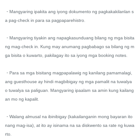
・Mangyaring ipakita ang iyong dokumento ng pagkakakilanlan s
a pag-check in para sa pagpaparehistro.

・Mangyaring tiyakin ang napagkasunduang bilang ng mga bisita
ng mag-check in. Kung may anumang pagbabago sa bilang ng m
ga bisita o kuwarto, pakilagay ito sa iyong mga booking notes.

・Para sa mga bisitang magpapalawig ng kanilang pamamalagi, 
ang guesthouse ay hindi magbibigay ng mga pamalit na tuwalya 
o tuwalya sa paliguan. Mangyaring ipaalam sa amin kung kailang
an mo ng kapalit.

・Walang almusal na ibinibigay (kakailanganin mong bayaran ito 
nang mag-isa), at ito ay isinama na sa diskwento sa rate ng kuwa
rto.
