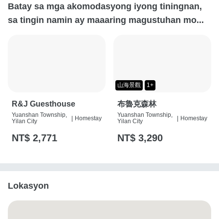
Batay sa mga akomodasyong iyong tiningnan,
sa tingin namin ay maaaring magustuhan mo...
山海景觀
1+
R&J Guesthouse
布魯克森林
Yuanshan Township,
Yuanshan Township,
|
Homestay
|
Homestay
Yilan City
Yilan City
NT$ 2,771
NT$ 3,290
Lokasyon