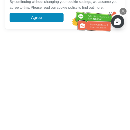
By continuing without changing your cookie settings, we assume you
agree to this. Please read our cookie policy to find out more.
Agree
More information
Tulong sa Serbisyo sa Kustomer
Tawagan kami：
+886-2-6610-0183
(Pang-senior-friendly)
Numero ng Fax：
+886-2-6610-0185
Oras ng opisina：
Mga araw ng linggo 10:00 ~ 18:30