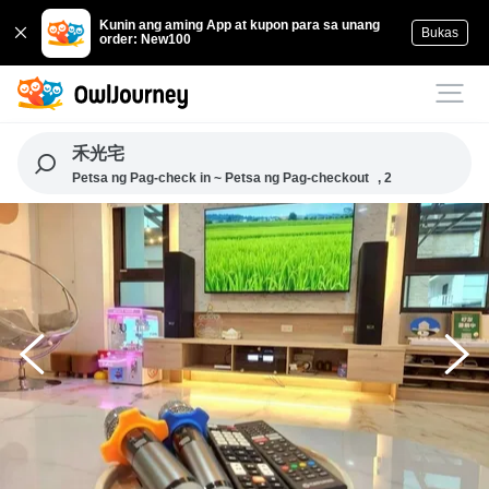
Kunin ang aming App at kupon para sa unang
Bukas
order: New100
禾光宅
Petsa ng Pag-check in ~ Petsa ng Pag-checkout
, 2