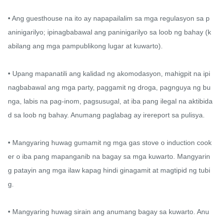
• Ang guesthouse na ito ay napapailalim sa mga regulasyon sa p
aninigarilyo; ipinagbabawal ang paninigarilyo sa loob ng bahay (k
abilang ang mga pampublikong lugar at kuwarto).

• Upang mapanatili ang kalidad ng akomodasyon, mahigpit na ipi
nagbabawal ang mga party, paggamit ng droga, pagnguya ng bu
nga, labis na pag-inom, pagsusugal, at iba pang ilegal na aktibida
d sa loob ng bahay. Anumang paglabag ay irereport sa pulisya.

• Mangyaring huwag gumamit ng mga gas stove o induction cook
er o iba pang mapanganib na bagay sa mga kuwarto. Mangyarin
g patayin ang mga ilaw kapag hindi ginagamit at magtipid ng tubi
g.

• Mangyaring huwag sirain ang anumang bagay sa kuwarto. Anu