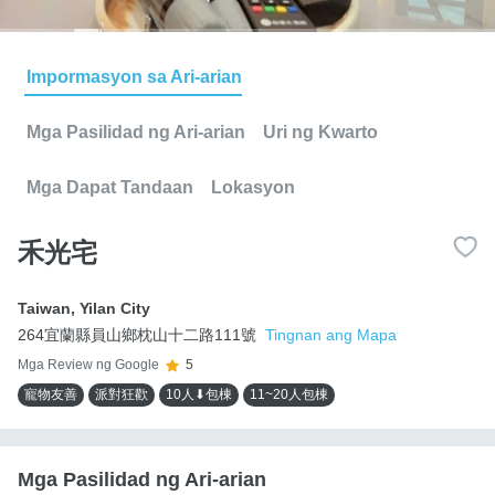
Impormasyon sa Ari-arian
Mga Pasilidad ng Ari-arian
Uri ng Kwarto
Mga Dapat Tandaan
Lokasyon
禾光宅
Taiwan
,
Yilan City
264宜蘭縣員山鄉枕山十二路111號
Tingnan ang Mapa
Mga Review ng Google
5
寵物友善
派對狂歡
10人⬇包棟
11~20人包棟
Mga Pasilidad ng Ari-arian