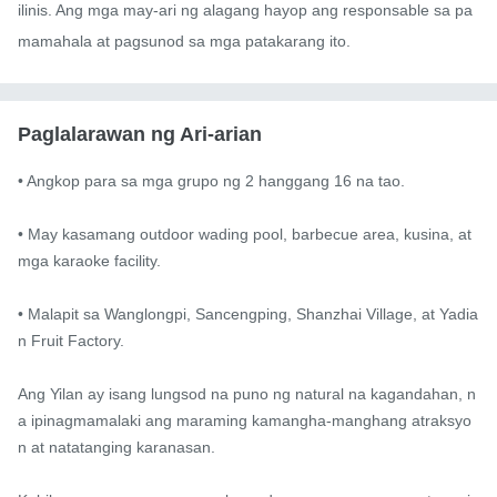
ilinis. Ang mga may-ari ng alagang hayop ang responsable sa pa
mamahala at pagsunod sa mga patakarang ito.
Paglalarawan ng Ari-arian
• Angkop para sa mga grupo ng 2 hanggang 16 na tao.

• May kasamang outdoor wading pool, barbecue area, kusina, at 
mga karaoke facility.

• Malapit sa Wanglongpi, Sancengping, Shanzhai Village, at Yadia
n Fruit Factory.

Ang Yilan ay isang lungsod na puno ng natural na kagandahan, n
a ipinagmamalaki ang maraming kamangha-manghang atraksyo
n at natatanging karanasan.
