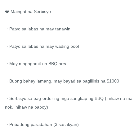
❤️ Maingat na Serbisyo

・Patyo sa labas na may tanawin

・Patyo sa labas na may wading pool

・May magagamit na BBQ area

・Buong bahay lamang, may bayad sa paglilinis na $1000

・Serbisyo sa pag-order ng mga sangkap ng BBQ (inihaw na ma
nok, inihaw na baboy)

・Pribadong paradahan (3 sasakyan)
