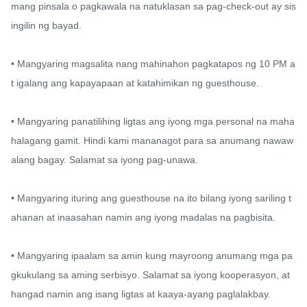
mang pinsala o pagkawala na natuklasan sa pag-check-out ay sis
ingilin ng bayad.

• Mangyaring magsalita nang mahinahon pagkatapos ng 10 PM a
t igalang ang kapayapaan at katahimikan ng guesthouse.

• Mangyaring panatilihing ligtas ang iyong mga personal na maha
halagang gamit. Hindi kami mananagot para sa anumang nawaw
alang bagay. Salamat sa iyong pag-unawa.

• Mangyaring ituring ang guesthouse na ito bilang iyong sariling t
ahanan at inaasahan namin ang iyong madalas na pagbisita.

• Mangyaring ipaalam sa amin kung mayroong anumang mga pa
gkukulang sa aming serbisyo. Salamat sa iyong kooperasyon, at 
hangad namin ang isang ligtas at kaaya-ayang paglalakbay.
