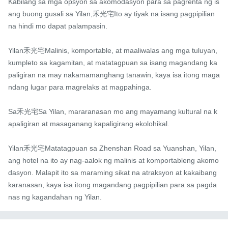
Kabilang sa mga opsyon sa akomodasyon para sa pagrenta ng is
ang buong gusali sa Yilan,禾光宅Ito ay tiyak na isang pagpipilian 
na hindi mo dapat palampasin.

Yilan禾光宅Malinis, komportable, at maaliwalas ang mga tuluyan, 
kumpleto sa kagamitan, at matatagpuan sa isang magandang ka
paligiran na may nakamamanghang tanawin, kaya isa itong maga
ndang lugar para magrelaks at magpahinga.

Sa禾光宅Sa Yilan, mararanasan mo ang mayamang kultural na k
apaligiran at masaganang kapaligirang ekolohikal.

Yilan禾光宅Matatagpuan sa Zhenshan Road sa Yuanshan, Yilan, 
ang hotel na ito ay nag-aalok ng malinis at komportableng akomo
dasyon. Malapit ito sa maraming sikat na atraksyon at kakaibang 
karanasan, kaya isa itong magandang pagpipilian para sa pagda
nas ng kagandahan ng Yilan.