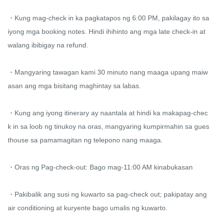
・Kung mag-check in ka pagkatapos ng 6:00 PM, pakilagay ito sa 
iyong mga booking notes. Hindi ihihinto ang mga late check-in at 
walang ibibigay na refund.

・Mangyaring tawagan kami 30 minuto nang maaga upang maiw
asan ang mga bisitang maghintay sa labas.

・Kung ang iyong itinerary ay naantala at hindi ka makapag-chec
k in sa loob ng tinukoy na oras, mangyaring kumpirmahin sa gues
thouse sa pamamagitan ng telepono nang maaga.

・Oras ng Pag-check-out: Bago mag-11:00 AM kinabukasan

・Pakibalik ang susi ng kuwarto sa pag-check out; pakipatay ang 
air conditioning at kuryente bago umalis ng kuwarto.
