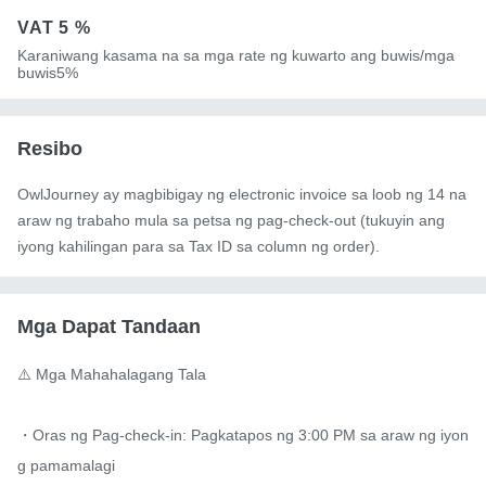
VAT
5 %
Karaniwang kasama na sa mga rate ng kuwarto ang buwis/mga
buwis5%
Resibo
OwlJourney ay magbibigay ng electronic invoice sa loob ng 14 na
araw ng trabaho mula sa petsa ng pag-check-out (tukuyin ang
iyong kahilingan para sa Tax ID sa column ng order).
Mga Dapat Tandaan
⚠️ Mga Mahahalagang Tala

・Oras ng Pag-check-in: Pagkatapos ng 3:00 PM sa araw ng iyon
g pamamalagi
