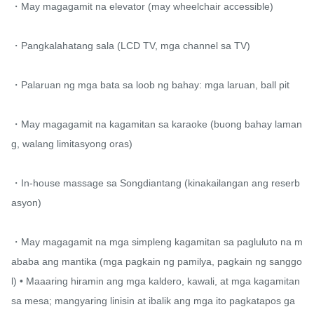
・May magagamit na elevator (may wheelchair accessible)

・Pangkalahatang sala (LCD TV, mga channel sa TV)

・Palaruan ng mga bata sa loob ng bahay: mga laruan, ball pit

・May magagamit na kagamitan sa karaoke (buong bahay laman
g, walang limitasyong oras)

・In-house massage sa Songdiantang (kinakailangan ang reserb
asyon)

・May magagamit na mga simpleng kagamitan sa pagluluto na m
ababa ang mantika (mga pagkain ng pamilya, pagkain ng sanggo
l) • Maaaring hiramin ang mga kaldero, kawali, at mga kagamitan 
sa mesa; mangyaring linisin at ibalik ang mga ito pagkatapos ga