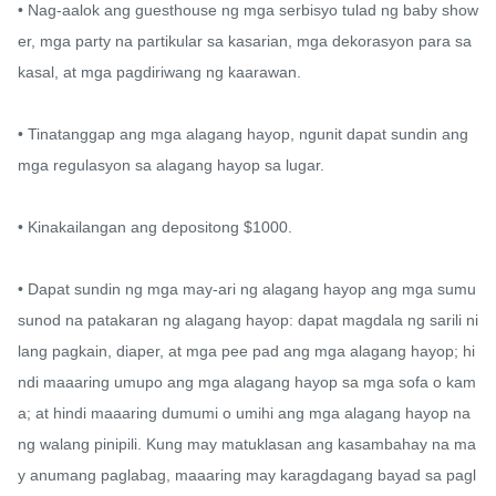
• Nag-aalok ang guesthouse ng mga serbisyo tulad ng baby show
er, mga party na partikular sa kasarian, mga dekorasyon para sa 
kasal, at mga pagdiriwang ng kaarawan.

• Tinatanggap ang mga alagang hayop, ngunit dapat sundin ang 
mga regulasyon sa alagang hayop sa lugar.

• Kinakailangan ang depositong $1000.

• Dapat sundin ng mga may-ari ng alagang hayop ang mga sumu
sunod na patakaran ng alagang hayop: dapat magdala ng sarili ni
lang pagkain, diaper, at mga pee pad ang mga alagang hayop; hi
ndi maaaring umupo ang mga alagang hayop sa mga sofa o kam
a; at hindi maaaring dumumi o umihi ang mga alagang hayop na
ng walang pinipili. Kung may matuklasan ang kasambahay na ma
y anumang paglabag, maaaring may karagdagang bayad sa pagl