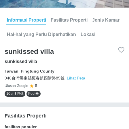
Informasi Properti
Fasilitas Properti
Jenis Kamar
Hal-hal yang Perlu Diperhatikan
Lokasi
sunkissed villa
sunkissed villa
Taiwan
,
Pingtung County
946台灣屏東縣恆春鎮四溝路85號
Lihat Peta
Ulasan Google
5
10人⬇包棟
Pool🛟
Fasilitas Properti
fasilitas populer