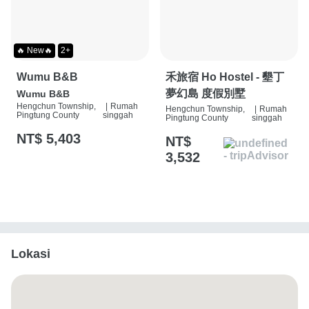
🔥 New🔥
2+
Wumu B&B
禾旅宿 Ho Hostel - 墾丁
夢幻島 度假別墅
Wumu B&B
Hengchun Township,
|
Rumah
Hengchun Township,
|
Rumah
Pingtung County
singgah
Pingtung County
singgah
NT$ 5,403
NT$
3,532
Lokasi