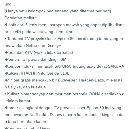
ung. .

(Hanya satu kelompok penumpang yang diterima per hari)

Peralatan meliputi:

•Lebih dari 6 jenis menu sarapan mewah yang dapat dipilih, diant
ar ke vila pada waktu yang ditentukan

• Terdapat TV proyeksi laser Epson 80 inci di ruang tamu yang m
enawarkan Netflix dan Disney+

•Peralatan KTV (waktu tidak terbatas)

•Pemurni air panas dan dingin 3M

•Kompor induksi memasak SAKURA, tudung asap dekat SAKURA

•Kulkas HITACHI Pintu Ganda 313L

•Minibar gratis mencakup bir Budweiser, Haagen-Dazs, mie insta
n Laiyike, dan kue-kue

• Kulkas pintar senyap dan minuman bersoda OOHA disediakan d
i dalam kamar

•Kamar dilengkapi dengan TV proyeksi laser Epson 80 inci yang 
menawarkan Netflix dan Disney+, serta kasur double king size da
ri tahu berbahan katun

•Pengering rambut Dyson
