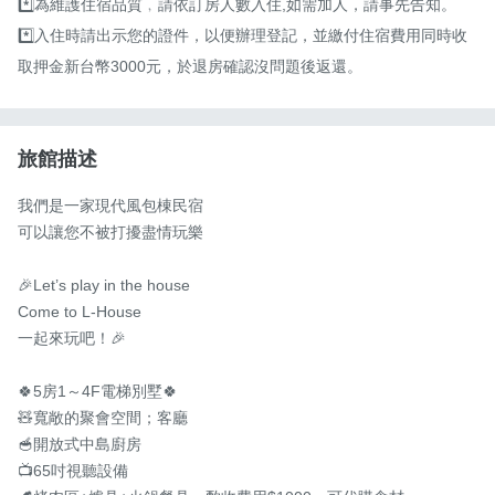
*️⃣為維護住宿品質﹐請依訂房人數入住,如需加人，請事先告知。

*️⃣入住時請出示您的證件，以便辦理登記，並繳付住宿費用同時收
取押金新台幣3000元，於退房確認沒問題後返還。
旅館描述
我們是一家現代風包棟民宿

可以讓您不被打擾盡情玩樂

🎉Let’s play in the house

Come to L-House

一起來玩吧！🎉

🍀5房1～4F電梯別墅🍀

🧸寬敞的聚會空間；客廳

🥣開放式中島廚房

📺65吋視聽設備
