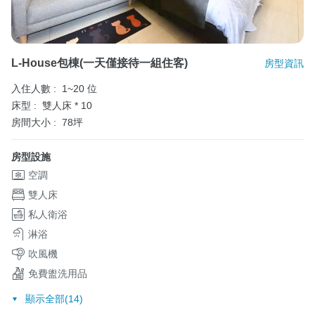
L-House包棟(一天僅接待一組住客)
房型資訊
入住人數 :
1~20 位
床型 :
雙人床 * 10
房間大小 :
78坪
房型設施
空調
雙人床
私人衛浴
淋浴
吹風機
免費盥洗用品
顯示全部(14)