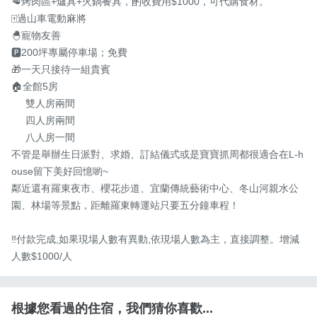
🥩烤肉區+爐具+火鍋餐具，酌收費用$1000，可代購食材。

🀄️過山車電動麻將

🐣寵物友善

🅿️200坪專屬停車場；免費

🎁一天只接待一組貴賓

🏠全館5房

     雙人房兩間

     四人房兩間

     八人房一間

不管是舉辦生日派對、求婚、訂結儀式或是寶寶抓周都很適合在L-h
ouse留下美好回憶喲~

鄰近還有羅東夜市、櫻花步道、宜蘭傳統藝術中心、冬山河親水公
園、林場等景點，距離羅東轉運站只要五分鐘車程！

‼️付款完成,如果現場人數有異動,依現場人數為主，直接調整。增減
人數$1000/人
根據您看過的住宿，我們猜你喜歡...