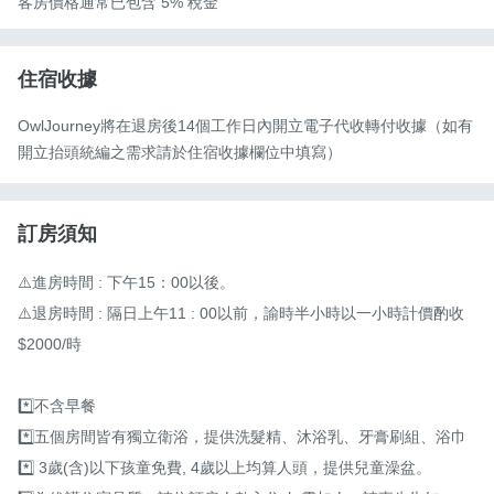
客房價格通常已包含 5% 稅金
住宿收據
OwlJourney將在退房後14個工作日內開立電子代收轉付收據（如有
開立抬頭統編之需求請於住宿收據欄位中填寫）
訂房須知
⚠️進房時間 : 下午15：00以後。

⚠️退房時間 : 隔日上午11 : 00以前，諭時半小時以一小時計價酌收
$2000/時

*️⃣不含早餐

*️⃣五個房間皆有獨立衛浴，提供洗髮精、沐浴乳、牙膏刷組、浴巾

*️⃣ 3歲(含)以下孩童免費, 4歲以上均算人頭，提供兒童澡盆。
