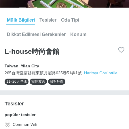
Mülk Bilgileri
Tesisler
Oda Tipi
Dikkat Edilmesi Gerekenler
Konum
L-house時尚會館
Taiwan
,
Yilan City
265台灣宜蘭縣羅東鎮月眉路625巷51弄1號
Haritayı Görüntüle
11~20人包棟
寵物友善
派對狂歡
Tesisler
popüler tesisler
Common Wifi