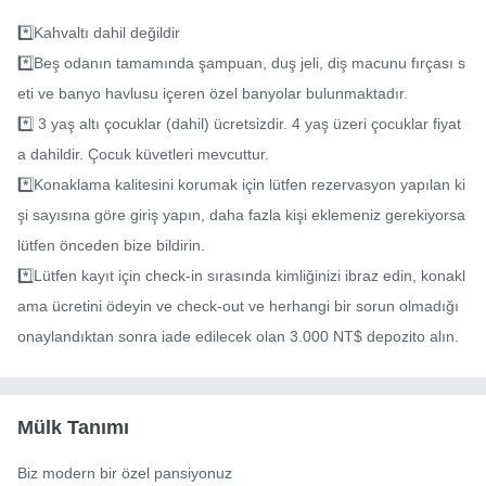
*️⃣Kahvaltı dahil değildir

*️⃣Beş odanın tamamında şampuan, duş jeli, diş macunu fırçası s
eti ve banyo havlusu içeren özel banyolar bulunmaktadır.

*️⃣ 3 yaş altı çocuklar (dahil) ücretsizdir. 4 yaş üzeri çocuklar fiyat
a dahildir. Çocuk küvetleri mevcuttur.

*️⃣Konaklama kalitesini korumak için lütfen rezervasyon yapılan ki
şi sayısına göre giriş yapın, daha fazla kişi eklemeniz gerekiyorsa 
lütfen önceden bize bildirin.

*️⃣Lütfen kayıt için check-in sırasında kimliğinizi ibraz edin, konakl
ama ücretini ödeyin ve check-out ve herhangi bir sorun olmadığı 
onaylandıktan sonra iade edilecek olan 3.000 NT$ depozito alın.
Mülk Tanımı
Biz modern bir özel pansiyonuz
