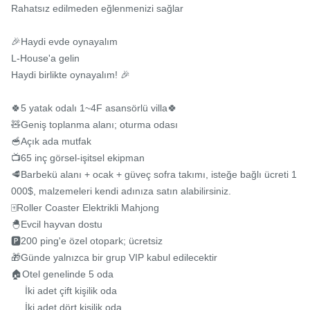
Rahatsız edilmeden eğlenmenizi sağlar

🎉Haydi evde oynayalım

L-House'a gelin

Haydi birlikte oynayalım! 🎉

🍀5 yatak odalı 1~4F asansörlü villa🍀

🧸Geniş toplanma alanı; oturma odası

🥣Açık ada mutfak

📺65 inç görsel-işitsel ekipman

🥩Barbekü alanı + ocak + güveç sofra takımı, isteğe bağlı ücreti 1
000$, malzemeleri kendi adınıza satın alabilirsiniz.

🀄️Roller Coaster Elektrikli Mahjong

🐣Evcil hayvan dostu

🅿️200 ping'e özel otopark; ücretsiz

🎁Günde yalnızca bir grup VIP kabul edilecektir

🏠Otel genelinde 5 oda

     İki adet çift kişilik oda

     İki adet dört kişilik oda
