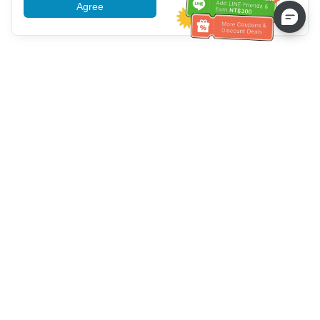
Agree
More information
Müşteri Hizmetleri yardımı
Bizi arayın：
+886-2-6610-0183
(Yaşlı dostu)
Faks No.：
+886-2-6610-0185
Ofis saatleri：
Hafta içi 10:00 ~ 18:30