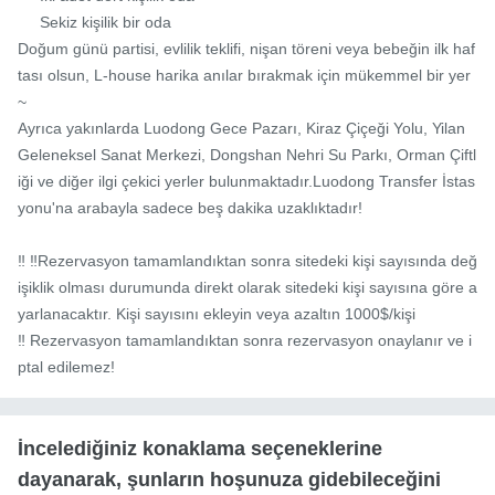
     Sekiz kişilik bir oda

Doğum günü partisi, evlilik teklifi, nişan töreni veya bebeğin ilk haf
tası olsun, L-house harika anılar bırakmak için mükemmel bir yer
~

Ayrıca yakınlarda Luodong Gece Pazarı, Kiraz Çiçeği Yolu, Yilan 
Geleneksel Sanat Merkezi, Dongshan Nehri Su Parkı, Orman Çiftl
iği ve diğer ilgi çekici yerler bulunmaktadır.Luodong Transfer İstas
yonu'na arabayla sadece beş dakika uzaklıktadır!

‼ ‼️Rezervasyon tamamlandıktan sonra sitedeki kişi sayısında değ
işiklik olması durumunda direkt olarak sitedeki kişi sayısına göre a
yarlanacaktır. Kişi sayısını ekleyin veya azaltın 1000$/kişi

‼ ️Rezervasyon tamamlandıktan sonra rezervasyon onaylanır ve i
ptal edilemez!
İncelediğiniz konaklama seçeneklerine
dayanarak, şunların hoşunuza gidebileceğini