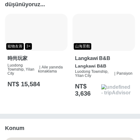
düşünüyoruz...
寵物友善
3+
山海景觀
時尚玩家
Langkawi B&B
Luodong
Langkawi B&B
|
Aile yanında
Township, Yilan
konaklama
Luodong Township,
City
|
Pansiyon
Yilan City
NT$ 15,584
NT$
3,636
Konum